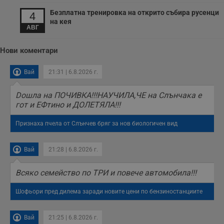
б
о
Безплатна тренировка на открито събира русенци
4
у
на кея
п
АВГ
о
и
т
Нови коментари
receive-cookie-deprecation
.hit.gemius.pl
1 година
Т
с
Вай
21:31 | 6.8.2026 г.
с
н
н
п
Doшла на ПОЧИВКА!!!НАУЧИЛА,ЧЕ на Слънчака е
б
гот и ЕФтино и ДОЛЕТЯЛА!!!
п
с
о
Признаха пчела от Слънчев бряг за нов биологичен вид
с
а
р
у
Вай
21:28 | 6.8.2026 г.
з
з
п
Всяко семейство по ТРИ и повече автомобила!!!
ASP.NET_SessionId
Сесия
Т
Microsoft
Шофьори пред дилема заради новите цени по бензиностанциите
с
Corporation
D
www.dunavmost.com
п
и
Вай
21:25 | 6.8.2026 г.
т