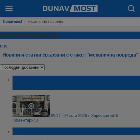
Dunavmost
/
механична повреда
механична повреда
RSS
Новини и статии свързани с етикет "механична повреда"
Прокуратурата опроверга данните за
взрив в завод "Арсенал"
09:27 | 04 юли 2025 г.
Харесвания: 0
Коментари: 0
Спасиха трима българи в Егейско море