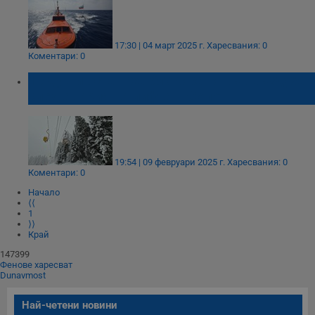
17:30 | 04 март 2025 г.
Харесвания: 0
Коментари: 0
10 души останаха блокирани във въздуха
след авария на лифта в Сопот
19:54 | 09 февруари 2025 г.
Харесвания: 0
Коментари: 0
Начало
⟨⟨
1
⟩⟩
Край
147399
Фенове харесват
Dunavmost
Най-четени новини