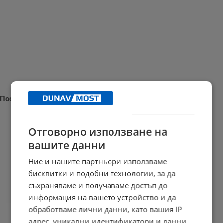
Последни новини
Отговорно използване на
вашите данни
Славчо Велков: Скъпият дизел удря като ракета удря...
Ние и нашите партньори използваме
21:31 | 6.8.2026 г.
бисквитки и подобни технологии, за да
съхраняваме и получаваме достъп до
информация на вашето устройство и да
Аспарух Илиев с остра реакция за изоставеното на пътя дете
обработваме лични данни, като вашия IP
адрес, уникални идентификатори и данни