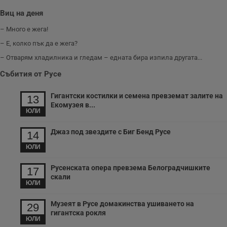
у
з
Виц на деня
б
– Много е жега!
VISITOR_PRIVACY_METADATA
5 месеца
Т
YouTube
4
с
.youtube.com
– Е, колко пък да е жега?
седмици
с
с
– Отварям хладилника и гледам – едната бира изпила другата...
п
и
п
Събития от Русе
т
в
с
Гигантски костилки и семена превземат залите на
13
з
Екомузея в...
с
ЮЛИ
п
о
р
Джаз под звездите с Биг Бенд Русе
14
п
н
ЮЛИ
п
к
ч
Русенската опера превзема Белоградчишките
17
п
скали
с
ЮЛИ
б
__cf_bm
29
Т
Cloudflare Inc.
Музеят в Русе домакинства ушиването на
29
минути
с
.twitter.com
гигантска рокля
59
р
ЮЛИ
секунди
м