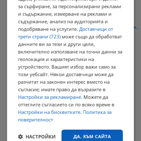
21:28 | 6.8.2026 г.
за сърфиране, за персонализирани реклами
и съдържание, измерване на реклами и
съдържание, анализ на аудиторията и
Георги Савов: Топлината може да отключи тежки вестибуларни...
подобряване на услугите.
Доставчици от
трети страни (723)
може също да обработват
21:09 | 6.8.2026 г.
данните ви за тези и други цели,
включително използване на точни данни за
геолокация и характеристики на
Николай Вълканов: Премахването на двойното обозначаване
устройството. Вашият избор важи само за
няма...
този уебсайт. Някои доставчици може да
20:50 | 6.8.2026 г.
разчитат на законен интерес вместо на
съгласие; имате право да възразите в
Настройки за рекламиране
. Можете да
оттеглите съгласието си по всяко време в
Умъртвиха най-опасната дива котка в Нова Зеландия
Настройки на бисквитките
.
Политика за
20:41 | 6.8.2026 г.
поверителност
РЕКЛАМА
НАСТРОЙКИ
ДА, КЪМ САЙТА