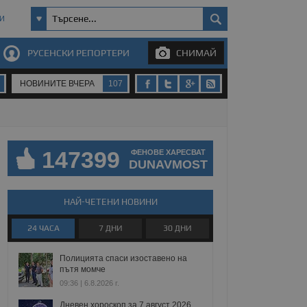
И
РУСЕНСКИ РЕПОРТЕРИ
СНИМАЙ
НОВИНИТЕ ВЧЕРА
107
147399
ФЕНОВЕ ХАРЕСВАТ
DUNAVMOST
НАЙ-ЧЕТЕНИ НОВИНИ
24 ЧАСА
7 ДНИ
30 ДНИ
Полицията спаси изоставено на
пътя момче
09:36 | 6.8.2026 г.
Дневен хороскоп за 7 август 2026