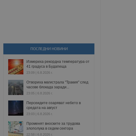
ПОСЛЕДНИ НОВИНИ
Измериха рекордна температура от
41 градуса в Будапеща
23:09 | 6.8.2026 г.
Отвориха магистрала "Тракия" след
часове блокада заради...
23:05 | 6.8.2026 г.
Персеидите озаряват небето в
средата на август
23:03 | 6.8.2026 г.
Променят вноските за трудова
злополука в седем сектора
22:58 | 6.8.2026 г.