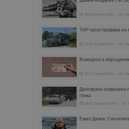
Двама младежи със ску
20:54 | 25 юни 2026 г.
Ха
ТИР катастрофира на 
13:30 | 21 май 2026 г.
Ха
Въведоха в обръщение
15:17 | 10 май 2026 г.
Ха
Дрогирана шофьорка пр
гонка
18:11 | 01 април 2026 г.
Емил Дечев: Сигналите