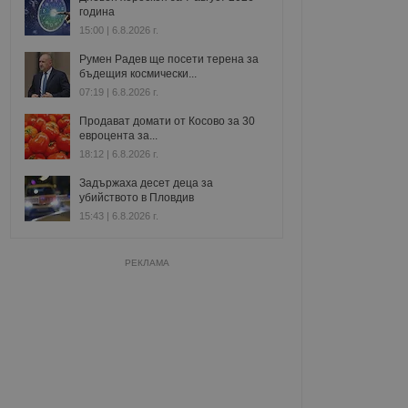
година
15:00 | 6.8.2026 г.
Румен Радев ще посети терена за
бъдещия космически...
07:19 | 6.8.2026 г.
Продават домати от Косово за 30
евроцента за...
18:12 | 6.8.2026 г.
Задържаха десет деца за
убийството в Пловдив
15:43 | 6.8.2026 г.
РЕКЛАМА