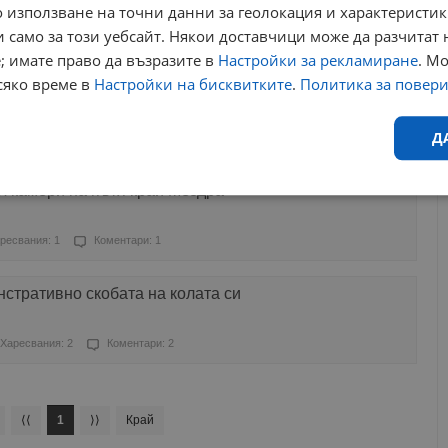
 използване на точни данни за геолокация и характеристик
 само за този уебсайт. Някои доставчици може да разчитат 
Харесвания: 1
Коментари: 0
; имате право да възразите в
Настройки за рекламиране
. М
сяко време в
Настройки на бисквитките
.
Политика за повер
еж на къща в Козлодуй
Д
Харесвания: 0
Коментари: 0
л камери на пътя край Мездра
Ефективност
Таргетиране
Функционалност
Н
ресвания: 1
Коментари: 1
стративно скобата на колата си
Харесвания: 2
Коментари: 2
еобходимо
Ефективност
Таргетиране
Функционалност
Неклас
исквитки позволяват основната функционалност на уебсайта, като потребителско
не може да се използва правилно без строго необходими бисквитки.
⟨⟨
1
⟩⟩
Край
Валиден
Доставчик
/
Домейн
Описание