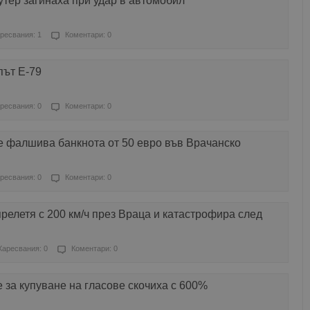
тер загинаха при удар в автомобил
ресвания: 1
Коментари: 0
път Е-79
ресвания: 0
Коментари: 0
 фалшива банкнота от 50 евро във Врачанско
ресвания: 0
Коментари: 0
елетя с 200 км/ч през Враца и катастрофира след
Харесвания: 0
Коментари: 0
 за купуване на гласове скочиха с 600%