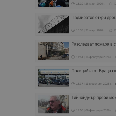
13:10 | 26 март 2026 г.
Х
Надзирател откри дрог
13:33 | 21 март 2026 г.
Х
Разследват пожара в с
14:51 | 14 февруари 2026 г.
Полицайка от Враца скр
16:37 | 11 февруари 2026 г.
Тийнейджър преби мом
14:50 | 09 февруари 2026 г.