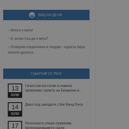
не, зададена от уеб
 ASP.NET MVC
ВИЦ НА ДЕНЯ
спре неразрешеното
т, известно като
тове. Той не съдържа
– Много е жега!
щожава при затваряне
– Е, колко пък да е жега?
ение на съгласието на
ст за тяхното
– Отварям хладилника и гледам – едната бира
а данни за съгласието
изпила другата...
ични политики и
антира, че техните
 сесии.
аничаване между хората
СЪБИТИЯ ОТ РУСЕ
а, за да се правят
хния уебсайт.
Гигантски костилки и семена
13
превземат залите на Екомузея в...
сигнализира на
ЮЛИ
 на бисквитките,
а съответствие и
ндарти и
Джаз под звездите с Биг Бенд Русе
14
ЮЛИ
ck и предоставя
требител използва
Русенската опера превзема
17
йният потребител може
Белоградчишките скали
 уебсайт.