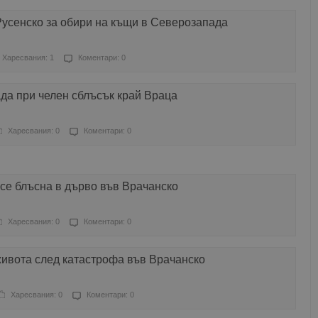
Русенско за обири на къщи в Северозапада
Харесвания: 1
Коментари: 0
да при челен сблъсък край Враца
Харесвания: 0
Коментари: 0
се блъсна в дърво във Врачанско
Харесвания: 0
Коментари: 0
живота след катастрофа във Врачанско
Харесвания: 0
Коментари: 0