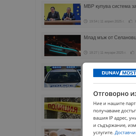
МВР купува система з
19:54 | 11 април 2025 г.
Млад мъж от Селановци
18:27 | 11 януари 2025 г.
Полицията разследва 
14:12 | 07 декември 2024 г.
Отговорно и
Разследват смъртта н
Ние и нашите парт
получаваме достъп
14:07 | 12 ноември 2024 г.
вашия IP адрес, у
и съдържание, изм
Откраднаха 200 овце 
услугите.
Доставчиц