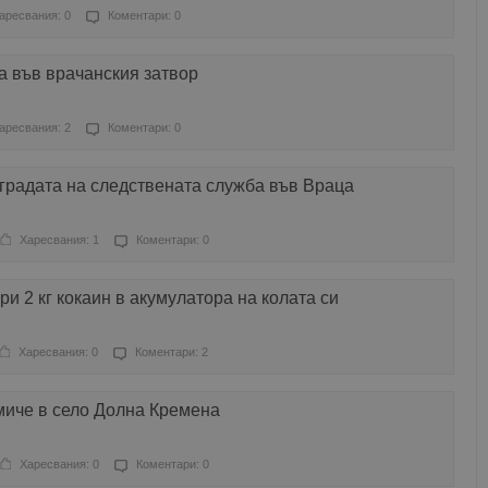
аресвания: 0
Коментари: 0
а във врачанския затвор
аресвания: 2
Коментари: 0
градата на следствената служба във Враца
Харесвания: 1
Коментари: 0
и 2 кг кокаин в акумулатора на колата си
Харесвания: 0
Коментари: 2
иче в село Долна Кремена
Харесвания: 0
Коментари: 0