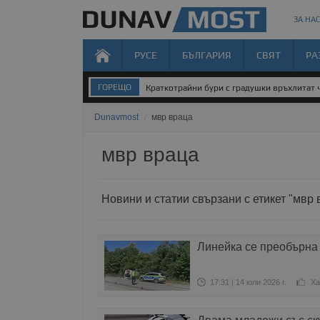
ЗА НАС
РУСЕ
БЪЛГАРИЯ
СВЯТ
РА
ГОРЕЩО
Краткотрайни бури с градушки връхлитат 
Dunavmost
/
мвр враца
мвр враца
Новини и статии свързани с етикет "мвр 
Линейка се преобърна 
17:31 | 14 юли 2026 г.
Ха