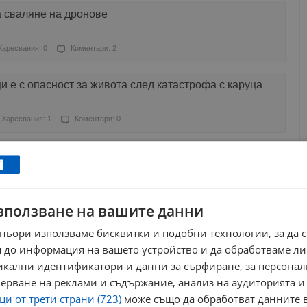
а сваляне на дронове
Харесвания: 0
Коментари: 2
 е с опасност за живота след катастрофа с каруца
Харесвания: 1
Коментари: 0
палеж на автомобил в Криводол
Харесвания: 0
Коментари: 0
зползване на вашите данни
а жена в село Добролево
ньори използваме бисквитки и подобни технологии, за да 
 до информация на вашето устройство и да обработваме ли
Харесвания: 0
Коментари: 0
никални идентификатори и данни за сърфиране, за персона
ерване на реклами и съдържание, анализ на аудиторията и
от кошара в село Михайлово
и от трети страни (723)
може също да обработват данните в