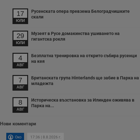
т
receive-cookie-deprecation
.hit.gemius.pl
1 година
Т
Русенската опера превзема Белоградчишките
17
с
скали
с
ЮЛИ
н
н
п
Музеят в Русе домакинства ушиването на
29
б
гигантска рокля
п
ЮЛИ
с
о
с
Безплатна тренировка на открито събира русенци
4
а
на кея
р
АВГ
у
з
з
Британската група Hinterlands ще забие в Парка на
7
п
младежта
АВГ
ASP.NET_SessionId
Сесия
Т
Microsoft
с
Corporation
D
www.dunavmost.com
Историческа възстановка за Илинден оживява в
8
п
Парка на...
и
АВГ
т
к
п
Нови коментари
и
у
р
Око
17:36 | 8.8.2026 г.
к