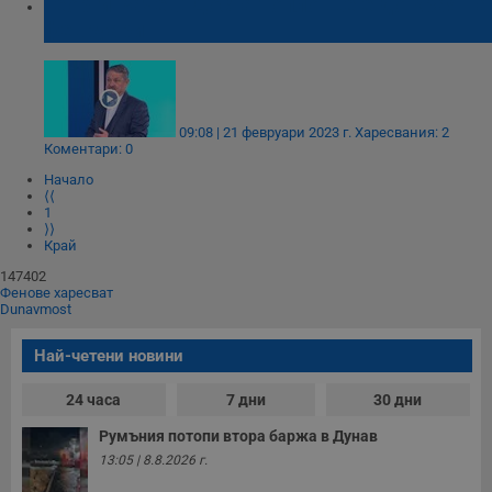
Георги Рачев: Доста топло ще е до края на
февруари
09:08 | 21 февруари 2023 г.
Харесвания: 2
Коментари: 0
Начало
⟨⟨
1
⟩⟩
Край
147402
Фенове харесват
Dunavmost
Най-четени новини
24 часа
7 дни
30 дни
Румъния потопи втора баржа в Дунав
13:05 | 8.8.2026 г.