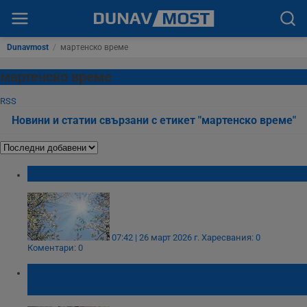
Dunavmost
/
мартенско време
мартенско време
RSS
Новини и статии свързани с етикет "мартенско време"
Термометрите скачат до 20 градуса
07:42 | 26 март 2026 г.
Харесвания: 0
Коментари: 0
Седмицата започва с дъжд, вятър и ниски
температури