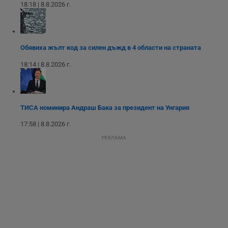
18:18 | 8.8.2026 г.
Таргетиране
Функционалност
Обявиха жълт код за силен дъжд в 4 области на страната
18:14 | 8.8.2026 г.
Некласифицирани
ТИСА номинира Андраш Бака за президент на Унгария
17:58 | 8.8.2026 г.
РЕКЛАМА
Строго необходимо
Ефективност
Таргетиране
Функционалност
Некласифицирани
Строго необходимите бисквитки позволяват основната
функционалност на уебсайта, като потребителско
влизане и управление на акаунта. Уебсайтът не може да
се използва правилно без строго необходими
бисквитки.