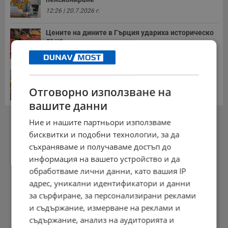
12:26 | 20.7.2026 г.
Цените на дините в Гърция удариха историческо
дъно
15:58 | 22.7.2026 г.
Българка поръча първия домашен робот за
домакинска...
Отговорно използване на
20:03 | 5.8.2026 г.
вашите данни
РЕКЛАМА
Ние и нашите партньори използваме
бисквитки и подобни технологии, за да
съхраняваме и получаваме достъп до
информация на вашето устройство и да
обработваме лични данни, като вашия IP
адрес, уникални идентификатори и данни
за сърфиране, за персонализирани реклами
и съдържание, измерване на реклами и
съдържание, анализ на аудиторията и