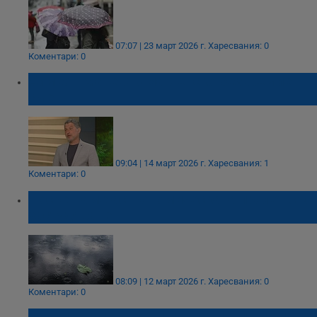
07:07 | 23 март 2026 г.
Харесвания: 0
Коментари: 0
Симеон Матев: В мартенско безвремие
сме
09:04 | 14 март 2026 г.
Харесвания: 1
Коментари: 0
Посрещаме астрономическата пролет със
застудяване
08:09 | 12 март 2026 г.
Харесвания: 0
Коментари: 0
Какви възможности има за ловци и рибари