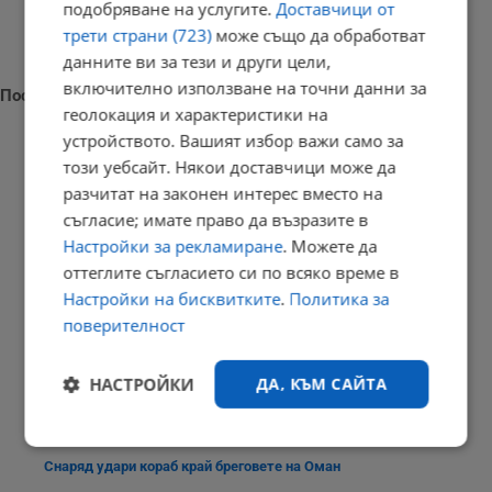
подобряване на услугите.
Доставчици от
трети страни (723)
може също да обработват
данните ви за тези и други цели,
включително използване на точни данни за
Последни новини
геолокация и характеристики на
устройството. Вашият избор важи само за
този уебсайт. Някои доставчици може да
разчитат на законен интерес вместо на
Нидерландците са харчили по-малко през юни заради жегите
съгласие; имате право да възразите в
18:36 | 8.8.2026 г.
Настройки за рекламиране
. Можете да
оттеглите съгласието си по всяко време в
Настройки на бисквитките
.
Политика за
поверителност
Младеж уби чичо си с кол в село Странско
18:25 | 8.8.2026 г.
НАСТРОЙКИ
ДА, КЪМ САЙТА
Строго
Ефективност
необходимо
Снаряд удари кораб край бреговете на Оман