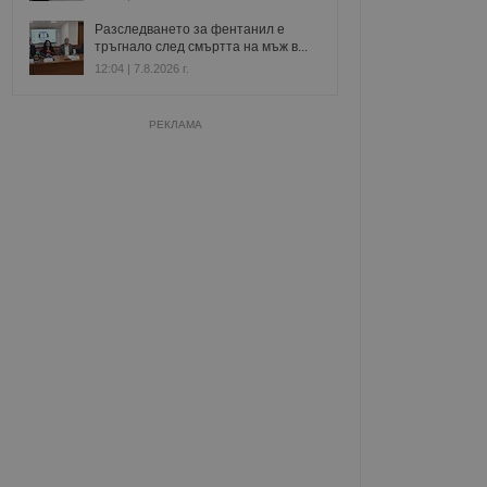
Разследването за фентанил е
тръгнало след смъртта на мъж в...
12:04 | 7.8.2026 г.
РЕКЛАМА