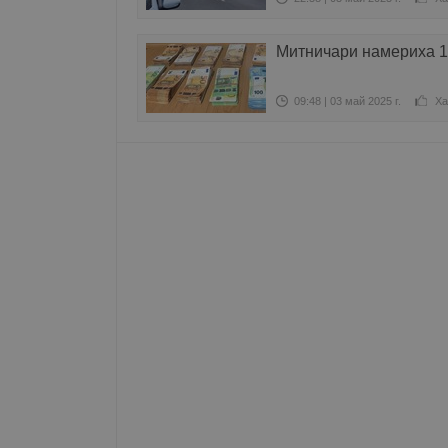
Име
Митничари намериха 1
__RequestVerificationT
09:48 | 03 май 2025 г.
Ха
VISITOR_PRIVACY_MET
__cf_bm
receive-cookie-depreca
ASP.NET_SessionId