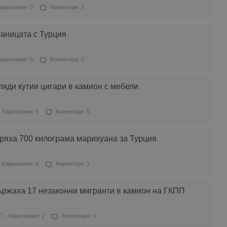
аресвания: 0
Коментари: 0
аницата с Турция
аресвания: 0
Коментари: 0
яди кутии цигари в камион с мебели
Харесвания: 0
Коментари: 0
ряха 700 килограма марихуана за Турция
Харесвания: 0
Коментари: 1
ържаха 17 незаконни мигранти в камион на ГКПП
Харесвания: 2
Коментари: 0