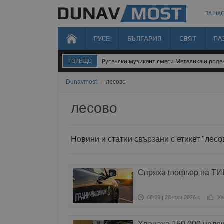
ЗА НАС
РУСЕ
БЪЛГАРИЯ
СВЯТ
РА
ГОРЕЩО
Русенски музикант смеси Металика и род
Dunavmost
/
лесово
лесово
Новини и статии свързани с етикет "лесо
Спряха шофьор на ТИР
08:29 | 28 юли 2026 г.
Ха