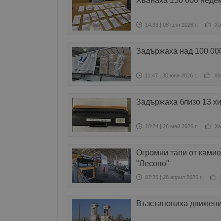
Хванаха 150 000 неде
14:33 | 08 юли 2026 г.
Ха
Задържаха над 100 000
11:47 | 30 юни 2026 г.
Ха
Задържаха близо 13 х
10:24 | 26 май 2026 г.
Ха
Огромни тапи от камио
"Лесово"
07:25 | 28 април 2026 г.
Възстановиха движение