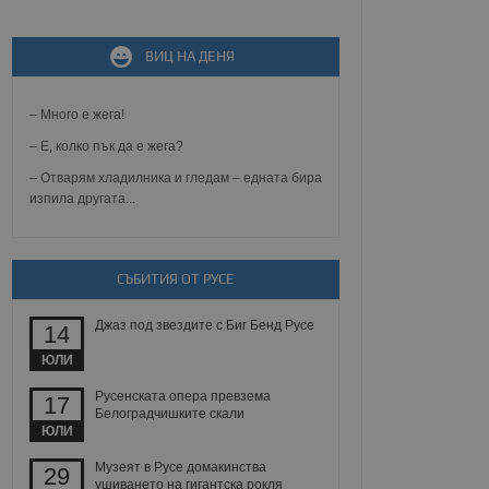
ВИЦ НА ДЕНЯ
не, зададена от уеб
 ASP.NET MVC
спре неразрешеното
т, известно като
– Много е жега!
тове. Той не съдържа
щожава при затваряне
– Е, колко пък да е жега?
– Отварям хладилника и гледам – едната бира
ение на съгласието на
изпила другата...
ст за тяхното
а данни за съгласието
ични политики и
антира, че техните
 сесии.
СЪБИТИЯ ОТ РУСЕ
аничаване между хората
а, за да се правят
Джаз под звездите с Биг Бенд Русе
хния уебсайт.
14
ЮЛИ
сигнализира на
 на бисквитките,
Русенската опера превзема
17
а съответствие и
Белоградчишките скали
ндарти и
ЮЛИ
ck и предоставя
Музеят в Русе домакинства
29
требител използва
ушиването на гигантска рокля