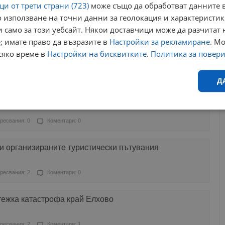
и от трети страни (723)
може също да обработват данните в
 използване на точни данни за геолокация и характеристик
ресвания: 0
Коментари: 0
 само за този уебсайт. Някои доставчици може да разчитат 
; имате право да възразите в
Настройки за рекламиране
. М
преминат нелегално границата край „Лесово“
сяко време в
Настройки на бисквитките
.
Политика за повер
ресвания: 0
Коментари: 0
Д
ха край Ямбол, три жени са в болница
Ефективност
Таргетиране
Функционалност
Н
ресвания: 0
Коментари: 0
и организираните туристически пътувания
ресвания: 2
Коментари: 0
еобходимо
Ефективност
Таргетиране
Функционалност
Неклас
тежка катастрофа край Елхово
исквитки позволяват основната функционалност на уебсайта, като потребителско
не може да се използва правилно без строго необходими бисквитки.
ресвания: 2
Коментари: 1