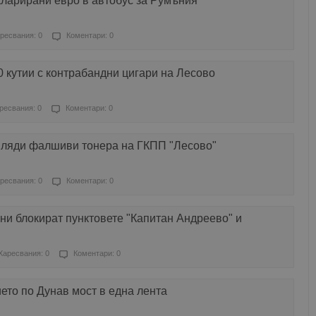
кларирани евро в автобус за Румъния
ресвания: 0
Коментари: 0
 кутии с контрабандни цигари на Лесово
ресвания: 0
Коментари: 0
иляди фалшиви тонера на ГКПП "Лесово"
ресвания: 0
Коментари: 0
ни блокират пунктовете "Капитан Андреево" и
Харесвания: 0
Коментари: 0
то по Дунав мост в една лента