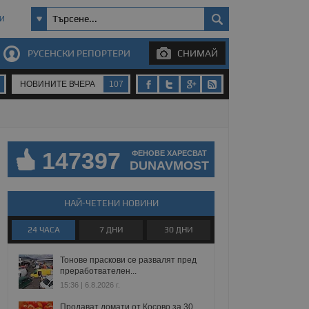
И
РУСЕНСКИ РЕПОРТЕРИ
СНИМАЙ
НОВИНИТЕ ВЧЕРА
107
147397
ФЕНОВЕ ХАРЕСВАТ
DUNAVMOST
НАЙ-ЧЕТЕНИ НОВИНИ
24 ЧАСА
7 ДНИ
30 ДНИ
Тонове праскови се развалят пред
преработвателен...
15:36 | 6.8.2026 г.
Продават домати от Косово за 30