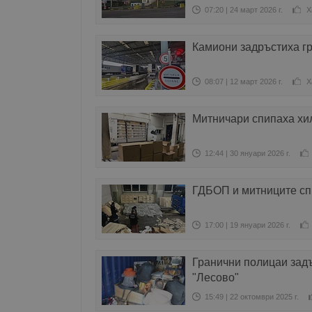
07:20 | 24 март 2026 г.
Х
Камиони задръстиха гр
08:07 | 12 март 2026 г.
Х
Митничари спипаха хил
12:44 | 30 януари 2026 г.
ГДБОП и митниците сп
17:00 | 19 януари 2026 г.
Гранични полицаи зад
"Лесово"
15:49 | 22 октомври 2025 г.