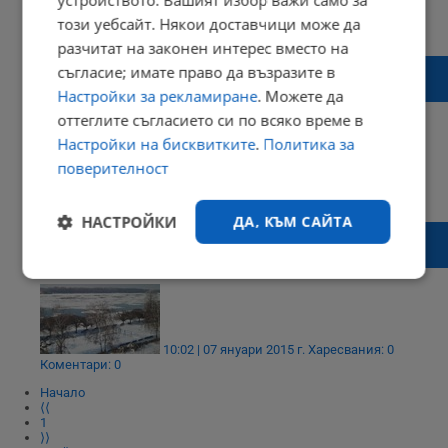
15:13 | 04 януари 2017 г.
Харесвания: 0
този уебсайт. Някои доставчици може да
Коментари: 0
разчитат на законен интерес вместо на
Стоянки за кораби ще спасяват екипажите
съгласие; имате право да възразите в
при ледоход по Дунава
Настройки за рекламиране
. Можете да
оттеглите съгласието си по всяко време в
Настройки на бисквитките
.
Политика за
поверителност
11:50 | 03 януари 2016 г.
Харесвания: 1
Коментари: 0
НАСТРОЙКИ
ДА, КЪМ САЙТА
Дунав замръзва, строят спешно зимници
за корабите
Строго
Ефективност
необходимо
10:02 | 07 януари 2015 г.
Харесвания: 0
Коментари: 0
Таргетиране
Функционалност
Начало
⟨⟨
1
⟩⟩