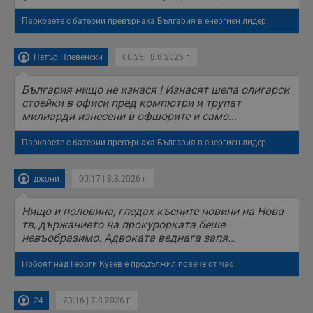
Парковете с батерии превърнаха България в енергиен лидер
Петър Плевенски
00:25 | 8.8.2026 г.
България нищо не изнася ! Изнасят шепа олигарси
стоейки в офиси пред компютри и трупат
милиарди изнесени в офшорите и само...
Парковете с батерии превърнаха България в енергиен лидер
джони
00:17 | 8.8.2026 г.
Нищо и половина, гледах късните новини на Нова
тв, държанието на прокурорката беше
невъобразимо. Адвоката веднага запя...
Побоят над Георги Кузев е продължил повече от час
24
23:16 | 7.8.2026 г.