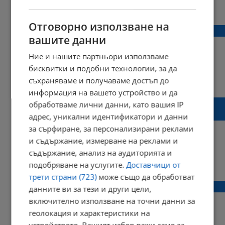
15:37 | 08 януари 2017 г.
Харесвания: 1
Коментари: 0
Отговорно използване на
Първите ледени късове в река Дунав
вашите данни
Ние и нашите партньори използваме
бисквитки и подобни технологии, за да
22:43 | 07 януари 2017 г.
Харесвания: 0
съхраняваме и получаваме достъп до
Коментари: 0
информация на вашето устройство и да
Инструментите на духовия оркестър
обработваме лични данни, като вашия IP
замръзнаха
адрес, уникални идентификатори и данни
за сърфиране, за персонализирани реклами
и съдържание, измерване на реклами и
съдържание, анализ на аудиторията и
13:58 | 06 януари 2017 г.
Харесвания: 0
подобряване на услугите.
Доставчици от
Коментари: 0
трети страни (723)
може също да обработват
Очаква се ледоход по река Дунав
данните ви за тези и други цели,
включително използване на точни данни за
геолокация и характеристики на
устройството. Вашият избор важи само за