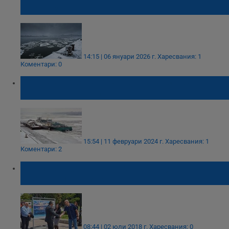
силен мраз
14:15 | 06 януари 2026 г.
Харесвания: 1
Коментари: 0
Преди 7 години река Дунав замръзва
напълно край Русе
15:54 | 11 февруари 2024 г.
Харесвания: 1
Коментари: 2
Снимката „Ледоход по река Дунав“
спечели 1-во място във фотоконкурс
08:44 | 02 юли 2018 г.
Харесвания: 0