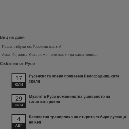
информация за
потребителското
поведение и
предпочитания.
Тази информация
се използва, за да
се оптимизира
представянето на
уебсайта и да
Виц на деня
направят
рекламните
- Пешо, събуди се. Говориш насън!
съобщения по-
важни за
- Аман бе, жена. Остави ме поне насън да кажа нещо...
потребителя.
Събития от Русе
Русенската опера превзема Белоградчишките
17
скали
ЮЛИ
Музеят в Русе домакинства ушиването на
29
гигантска рокля
ЮЛИ
Безплатна тренировка на открито събира русенци
4
на кея
АВГ