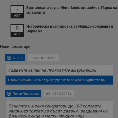
Британската група Hinterlands ще забие в Парка на
7
младежта
АВГ
Историческа възстановка за Илинден оживява в
8
Парка на...
АВГ
Нови коментари
А не ве
01:48 | 8.8.2026 г.
Радвайте се пак на проклетите американци!
Славчо Велков: Скъпият дизел удря като ракета сигурността на...
Петър Плевенски
00:49 | 8.8.2026 г.
Панелите и малки генератори до 100 коловата
например трябва да бъдат давани , раздавани на
физически лица и малки юридич лица...