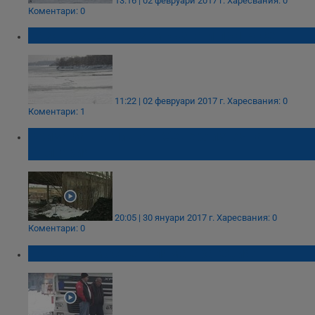
13:16 | 02 февруари 2017 г.
Харесвания: 0
Коментари: 0
Тази нощ Дунав замръзна и при Русе
11:22 | 02 февруари 2017 г.
Харесвания: 0
Коментари: 1
Криза за въглища в Североизточна
България
20:05 | 30 януари 2017 г.
Харесвания: 0
Коментари: 0
На Дунав мост е голяма трагедия!