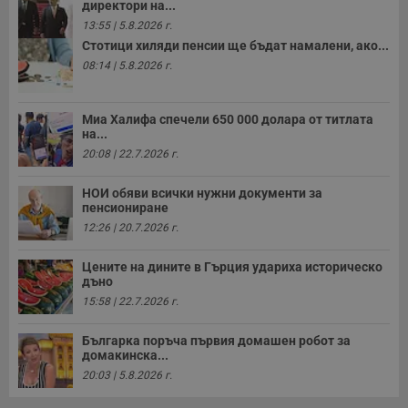
с
директори на...
п
13:55 | 5.8.2026 г.
о
р
Стотици хиляди пенсии ще бъдат намалени, ако...
п
н
08:14 | 5.8.2026 г.
п
к
ч
п
Миа Халифа спечели 650 000 долара от титлата
с
на...
б
20:08 | 22.7.2026 г.
__cf_bm
29
Т
Cloudflare Inc.
минути
с
.twitter.com
НОИ обяви всички нужни документи за
59
р
секунди
м
пенсиониране
б
12:26 | 20.7.2026 г.
о
у
п
Цените на дините в Гърция удариха историческо
о
дъно
и
т
15:58 | 22.7.2026 г.
receive-cookie-deprecation
.hit.gemius.pl
1 година
Т
с
Българка поръча първия домашен робот за
с
домакинска...
н
н
20:03 | 5.8.2026 г.
п
б