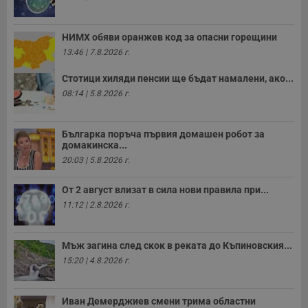
и
п
A
т
НИМХ обяви оранжев код за опасни горещини
е
д
13:46 | 7.8.2026 г.
н
п
с
Стотици хиляди пенсии ще бъдат намалени, ако...
у
08:14 | 5.8.2026 г.
и
ф
н
м
Българка поръча първия домашен робот за
Т
и
домакинска...
п
20:03 | 5.8.2026 г.
у
з
б
От 2 август влизат в сила нови правила при...
VISITOR_PRIVACY_METADATA
5 месеца
Т
YouTube
11:12 | 2.8.2026 г.
4
с
.youtube.com
седмици
с
с
п
Мъж загина след скок в реката до Къпиновския...
и
п
15:20 | 4.8.2026 г.
т
в
с
з
Иван Демерджиев смени трима областни