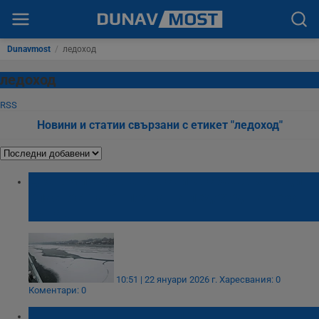
Dunavmost
/
ледоход
ледоход
RSS
Новини и статии свързани с етикет "ледоход"
Драгомир Драганов свика среща заради
опасността от поява на ледоход на река
Дунав
10:51 | 22 януари 2026 г.
Харесвания: 0
Коментари: 0
Метеоролози вещаят леден януари и