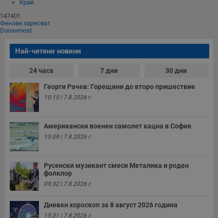
Некласифицирани
Край
147401
Фенове харесват
Dunavmost
Най-четени новини
24 часа
7 дни
30 дни
Строго необходимо
Ефективност
Таргетиране
Функционалност
Георги Рачев: Горещини до второ пришествие
10:15 | 7.8.2026 г.
Некласифицирани
Строго необходимите бисквитки позволяват основната
функционалност на уебсайта, като потребителско
Американски военен самолет кацна в София
влизане и управление на акаунта. Уебсайтът не може да
15:09 | 7.8.2026 г.
се използва правилно без строго необходими
бисквитки.
Валиден
Русенски музикант смеси Металика и роден
Име
Доставчик
/
Домейн
О
до
фолклор
__RequestVerificationToken
Сесия
Т
09:32 | 7.8.2026 г.
Microsoft
п
Corporation
ф
www.dunavmost.com
з
Дневен хороскоп за 8 август 2026 година
п
15:31 | 7.8.2026 г.