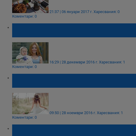
21:37 | 06 януари 2017 г.
Харесвания: 0
Коментари: 0
Дъщеря на бивша "спайска" ще наследи
милионите на Джордж Майкъл
16:29 | 28 декември 2016 г.
Харесвания: 1
Коментари: 0
Булка духна от сватбата с кума и дарените
пари
09:50 | 28 ноември 2016 г.
Харесвания: 1
Коментари: 0
Цветанов отдъхна от изборите, стана кум
в Арбанаси