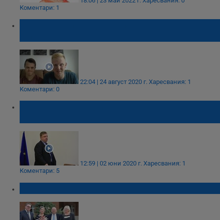
18:06 | 23 май 2022 г.
Харесвания: 0
Коментари: 1
Мил жест между двама братя трогна
американците
22:04 | 24 август 2020 г.
Харесвания: 1
Коментари: 0
Каракачанов: Кум съм на трите деца на
Бобоков, това са работливи хора
12:59 | 02 юни 2020 г.
Харесвания: 1
Коментари: 5
Александър Симов се ожени