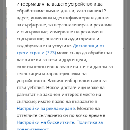
информация на вашето устройство и да
Министерство на отбраната: Американският
обработваме лични данни, като вашия IP
самолет в...
адрес, уникални идентификатори и данни
17:11 | 7.8.2026 г.
за сърфиране, за персонализирани реклами
Наталия Ефремова: Минималната заплата няма
и съдържание, измерване на реклами и
да е...
съдържание, анализ на аудиторията и
21:03 | 7.8.2026 г.
подобряване на услугите.
Доставчици от
Стотици хиляди пенсии ще бъдат намалени, ако...
трети страни (723)
може също да обработват
08:14 | 5.8.2026 г.
данните ви за тези и други цели,
включително използване на точни данни за
Българка поръча първия домашен робот за
геолокация и характеристики на
домакинска...
устройството. Вашият избор важи само за
20:03 | 5.8.2026 г.
този уебсайт. Някои доставчици може да
разчитат на законен интерес вместо на
От 2 август влизат в сила нови правила при...
съгласие; имате право да възразите в
11:12 | 2.8.2026 г.
Настройки за рекламиране
. Можете да
оттеглите съгласието си по всяко време в
Мъж загина след скок в реката до Къпиновския...
Настройки на бисквитките
.
Политика за
15:20 | 4.8.2026 г.
поверителност