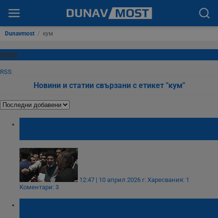
Dunavmost
/
кум
кум
RSS
Новини и статии свързани с етикет "кум"
Моджтаба Хаменей обяви победа във
войната със САЩ
12:47 | 10 април 2026 г.
Харесвания: 1
Коментари: 3
Израел ликвидира командир на иранските
Гвардейци