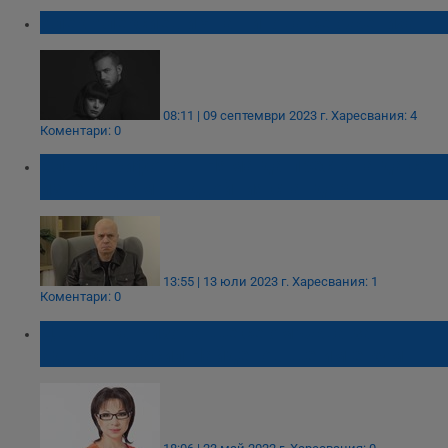
Алек Алексиев и Яна Титова се ожениха
08:11 | 09 септември 2023 г.
Харесвания: 4
Коментари: 0
Слави Трифонов: Няма да престана да се
изненадвам на двойния стандарт
13:55 | 13 юли 2023 г.
Харесвания: 1
Коментари: 0
Цветанка Ризова ще се омъжва за
адвокат, Васил Найденов ще им е кум