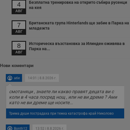
подобряване на
Безплатна тренировка на открито събира русенци
4
обслужването и
на кея
потребителския
АВГ
опит.
Gtest
1
Тази бисквитка се
Gemius
Британската група Hinterlands ще забие в Парка на
7
седмица
използва за A/B
.hit.gemius.pl
младежта
тестване на
АВГ
уебсайта чрез
събиране на
данни за
Историческа възстановка за Илинден оживява в
8
поведението и
Парка на...
взаимодействието
АВГ
на посетителите.
Той помага за
подобряване на
Нови коментари
потребителския
опит, като
разбира как
потребителите се
абе
14:01 | 8.8.2026 г.
ангажират с
различни
елементи на
смотаняци , знаете ли какво правят децата ви с
уебсайта по
коли в 4 часа посред нощ , или не ви дреме ? Ами
време на етапите
като не ви дреме ще носите...
на тестване.
Gdyn
1 година
Тази бисквитка се
Gemius
Трима души пострадаха при тежка катастрофа край Николово
използва за
.hit.gemius.pl
събиране на
анонимни
статистически
Bonth12
13:52 | 8.8.2026 г.