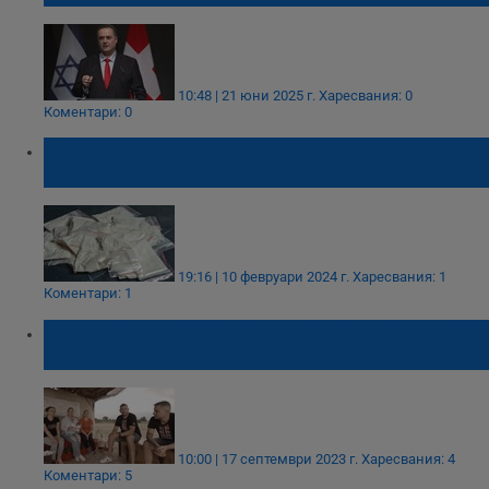
10:48 | 21 юни 2025 г.
Харесвания: 0
Коментари: 0
Заловиха с кокаин кума на Росен
Стъкларя - Пецата
19:16 | 10 февруари 2024 г.
Харесвания: 1
Коментари: 1
Мария и Дойчин се венчават пред 3000
души в Сандрово
10:00 | 17 септември 2023 г.
Харесвания: 4
Коментари: 5