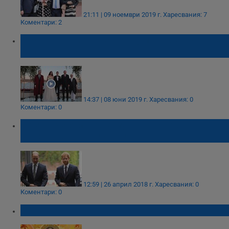
21:11 | 09 ноември 2019 г.
Харесвания: 7
Коментари: 2
Реджеп Ердоган е бил кум на сватбата на
Месут Йозил
14:37 | 08 юни 2019 г.
Харесвания: 0
Коментари: 0
Принц Уилям ще кумува на сватбата на
Меган Маркъл и Хари
12:59 | 26 април 2018 г.
Харесвания: 0
Коментари: 0
Обреди на Ивановден