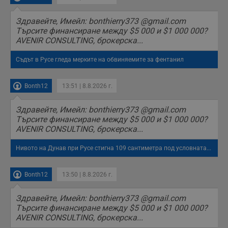
данни, свързани с
посещенията в
уебсайта на
Здравейте, Имейл: bonthierry373 @gmail.com
потребителя, като
Търсите финансиране между $5 000 и $1 000 000?
броя на
посещенията,
AVENIR CONSULTING, брокерска...
средното време,
прекарано на
уебсайта и какви
Съдът в Русе гледа мерките на обвиняемите за фентанил
страници са били
заредени. Целта е
да се подобри
Bonth12
13:51 | 8.8.2026 г.
съдържанието на
сайта и
потребителския
Здравейте, Имейл: bonthierry373 @gmail.com
опит.
Търсите финансиране между $5 000 и $1 000 000?
Gdynp
1 година
Тази бисквитка се
Gemius
AVENIR CONSULTING, брокерска...
използва с цел
.hit.gemius.pl
събиране на
информация за
Нивото на Дунав при Русе стигна 109 сантиметра под условната...
потребителското
поведение и
предпочитания.
Тази информация
Bonth12
13:50 | 8.8.2026 г.
се използва, за да
се оптимизира
представянето на
Здравейте, Имейл: bonthierry373 @gmail.com
уебсайта и да
Търсите финансиране между $5 000 и $1 000 000?
направят
рекламните
AVENIR CONSULTING, брокерска...
съобщения по-