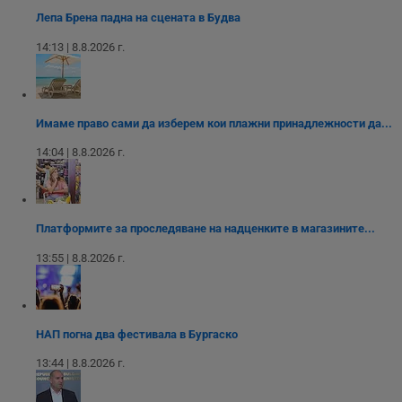
м
Лепа Брена падна на сцената в Будва
Т
и
14:13 | 8.8.2026 г.
п
у
з
б
VISITOR_PRIVACY_METADATA
5 месеца
Т
YouTube
Имаме право сами да изберем кои плажни принадлежности да...
4
с
.youtube.com
седмици
с
с
14:04 | 8.8.2026 г.
п
и
п
т
в
с
Платформите за проследяване на надценките в магазините...
з
с
13:55 | 8.8.2026 г.
п
о
р
п
н
п
НАП погна два фестивала в Бургаско
к
ч
п
13:44 | 8.8.2026 г.
с
б