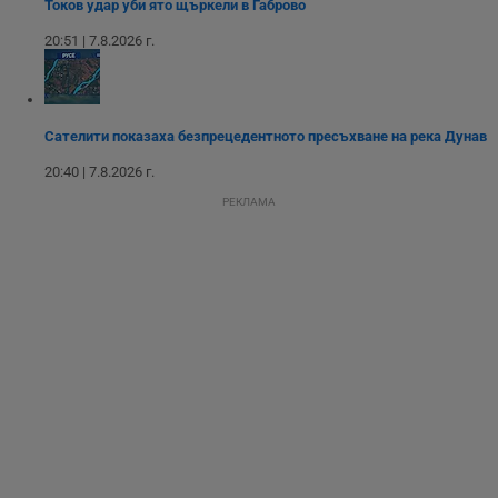
Токов удар уби ято щъркели в Габрово
уебсайта за
подобряване на
20:51 | 7.8.2026 г.
обслужването и
потребителския
опит.
Gtest
1
Тази бисквитка се
Gemius
седмица
използва за A/B
.hit.gemius.pl
Сателити показаха безпрецедентното пресъхване на река Дунав
тестване на
уебсайта чрез
събиране на
20:40 | 7.8.2026 г.
данни за
поведението и
РЕКЛАМА
взаимодействието
на посетителите.
Той помага за
подобряване на
потребителския
опит, като
разбира как
потребителите се
ангажират с
различни
елементи на
уебсайта по
време на етапите
на тестване.
Gdyn
1 година
Тази бисквитка се
Gemius
използва за
.hit.gemius.pl
събиране на
анонимни