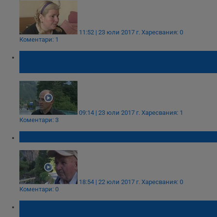
11:52 | 23 юли 2017 г.
Харесвания: 0
Коментари: 1
Кметът на Триград: Едно младо момче си
отиде заради малка грешка
09:14 | 23 юли 2017 г.
Харесвания: 1
Коментари: 3
Цялото село скърби!
18:54 | 22 юли 2017 г.
Харесвания: 0
Коментари: 0
Алпинисти ще изваждат тялото на