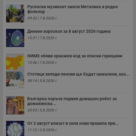
ф
н
Русенски музикант смеси Металика и роден
м
фолклор
Т
и
09:32 | 7.8.2026 г.
п
у
з
Дневен хороскоп за 8 август 2026 година
б
15:31 | 7.8.2026 г.
VISITOR_PRIVACY_METADATA
5 месеца
Т
YouTube
4
с
.youtube.com
седмици
с
НИМХ обяви оранжев код за опасни горещини
с
п
13:46 | 7.8.2026 г.
и
п
т
Стотици хиляди пенсии ще бъдат намалени, ако...
в
08:14 | 5.8.2026 г.
с
з
с
п
Българка поръча първия домашен робот за
о
домакинска...
р
п
20:03 | 5.8.2026 г.
н
п
к
От 2 август влизат в сила нови правила при...
ч
п
11:12 | 2.8.2026 г.
с