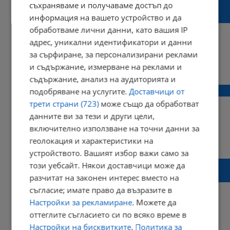
Не ме интересува общественото мнение,
съхраняваме и получаваме достъп до
детето ми е в шок!
информация на вашето устройство и да
обработваме лични данни, като вашия IP
адрес, уникални идентификатори и данни
за сърфиране, за персонализирани реклами
21:20 | 13 юли 2017 г.
Харесвания: 1
и съдържание, измерване на реклами и
Коментари: 2
съдържание, анализ на аудиторията и
Издирването на Кристиян взе нова насока
подобряване на услугите.
Доставчици от
трети страни (723)
може също да обработват
данните ви за тези и други цели,
включително използване на точни данни за
08:16 | 13 юли 2017 г.
Харесвания: 0
геолокация и характеристики на
Коментари: 1
устройството. Вашият избор важи само за
Кристиян е изключително уплашен, затова
този уебсайт. Някои доставчици може да
се крие!
разчитат на законен интерес вместо на
съгласие; имате право да възразите в
Настройки за рекламиране
. Можете да
оттеглите съгласието си по всяко време в
16:39 | 12 юли 2017 г.
Харесвания: 0
Настройки на бисквитките
.
Политика за