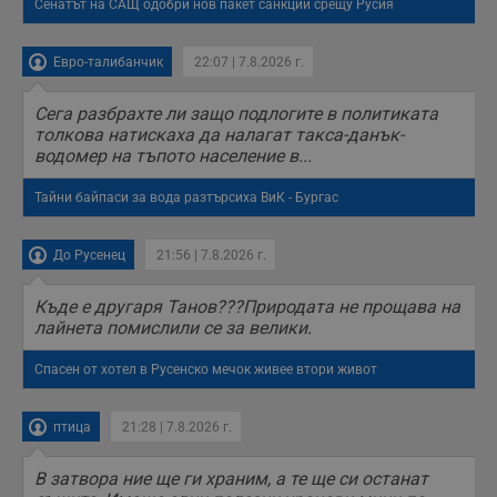
Сенатът на САЩ одобри нов пакет санкции срещу Русия
Евро-талибанчик
22:07 | 7.8.2026 г.
Сега разбрахте ли защо подлогите в политиката
толкова натискаха да налагат такса-данък-
водомер на тъпото население в...
Тайни байпаси за вода разтърсиха ВиК - Бургас
До Русенец
21:56 | 7.8.2026 г.
Къде е другаря Танов???Природата не прощава на
лайнета помислили се за велики.
Спасен от хотел в Русенско мечок живее втори живот
птица
21:28 | 7.8.2026 г.
В затвора ние ще ги храним, а те ще си останат