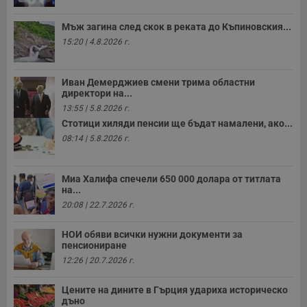
б
__cf_bm
29
Т
Cloudflare Inc.
Мъж загина след скок в реката до Къпиновския...
минути
с
.twitter.com
15:20 | 4.8.2026 г.
59
р
секунди
м
б
о
у
Иван Демерджиев смени трима областни
п
директори на...
о
13:55 | 5.8.2026 г.
и
т
Стотици хиляди пенсии ще бъдат намалени, ако...
08:14 | 5.8.2026 г.
receive-cookie-deprecation
.hit.gemius.pl
1 година
Т
с
с
н
н
Миа Халифа спечели 650 000 долара от титлата
п
на...
б
20:08 | 22.7.2026 г.
п
с
о
НОИ обяви всички нужни документи за
с
а
пенсиониране
р
12:26 | 20.7.2026 г.
у
з
з
Цените на дините в Гърция удариха историческо
п
дъно