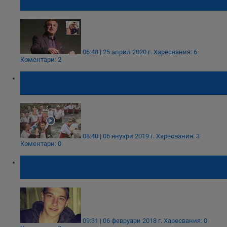
познавал със семейството на Кристиан
06:48 | 25 април 2020 г.
Харесвания: 6
Коментари: 2
8-годишният Кристиян получи кръста в
Калофер
08:40 | 06 януари 2019 г.
Харесвания: 3
Коментари: 0
Разкриха мистериозната смърт на 18-
годишния Кристиян
09:31 | 06 февруари 2018 г.
Харесвания: 0