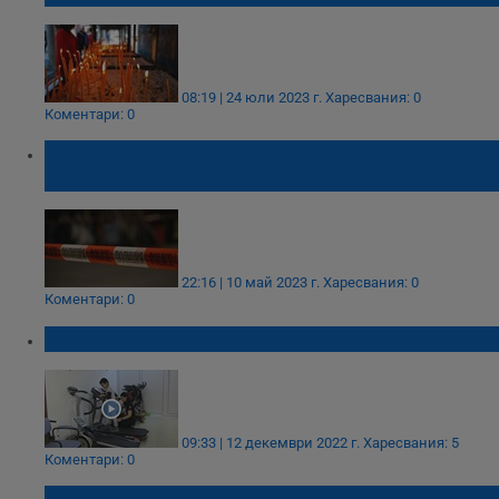
08:19 | 24 юли 2023 г.
Харесвания: 0
Коментари: 0
Разследват склоняване на самоубийство
на 13-годишния Кристиян от Пловдив
22:16 | 10 май 2023 г.
Харесвания: 0
Коментари: 0
Кристиян от Русе вече ходи
09:33 | 12 декември 2022 г.
Харесвания: 5
Коментари: 0
Защо делото за смъртта на Милен