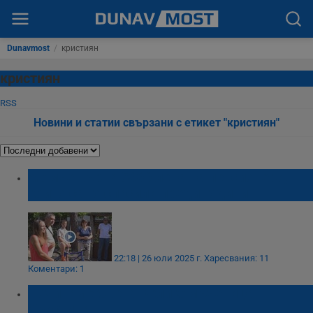
Dunavmost
/
кристиян
кристиян
RSS
Новини и статии свързани с етикет "кристиян"
Момче върна 5000 лева на пенсионери,
които са го спасили преди години
22:18 | 26 юли 2025 г.
Харесвания: 11
Коментари: 1
Почитаме Света Великомъченица
Христина