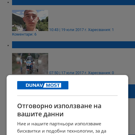
Кристиян е жив!
10:43 | 19 юли 2017 г.
Харесвания: 1
Коментари: 6
9-ти ден ни вест, ни кост от Кристиян
07:50 | 17 юли 2017 г.
Харесвания: 0
Коментари: 1
Само роднините на Кристиян го търсят в
дъжда
Отговорно използване на
вашите данни
Ние и нашите партньори използваме
23:59 | 16 юли 2017 г.
Харесвания: 0
Коментари: 0
бисквитки и подобни технологии, за да