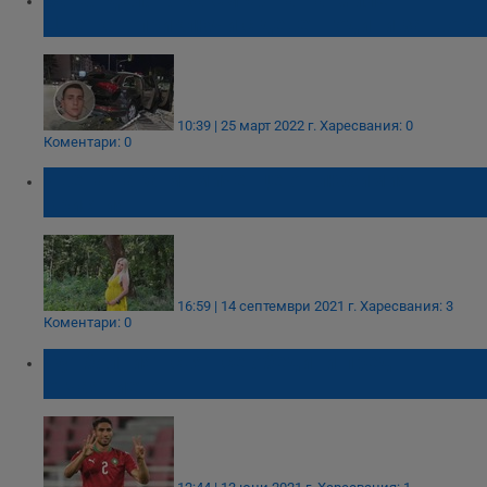
Цветков приключи с девет години затвор?
10:39 | 25 март 2022 г.
Харесвания: 0
Коментари: 0
Ивена чака момиченце от любимия
Кристиян
16:59 | 14 септември 2021 г.
Харесвания: 3
Коментари: 0
Футболният свят се обедини пред
отчаянието