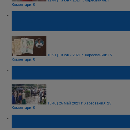
12:44 | 13 юни 2021 г.
Харесвания: 1
Коментари: 0
Ученик от Русе направи журналистическо
разследване за злоупотребите с парите за
младежки дейности
10:21 | 13 юни 2021 г.
Харесвания: 15
Коментари: 0
Помните ли Крис, за когото не намерихте
място в нито една кола на бала!?
15:46 | 26 май 2021 г.
Харесвания: 25
Коментари: 0
С какво се сблъскват тийнейджърите в
интернет у нас