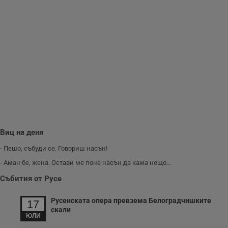
съобщения по-
важни за
потребителя.
Виц на деня
- Пешо, събуди се. Говориш насън!
- Аман бе, жена. Остави ме поне насън да кажа нещо...
Събития от Русе
Русенската опера превзема Белоградчишките
17
скали
ЮЛИ