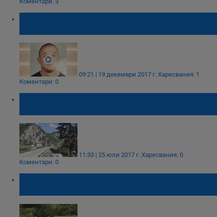
Коментари: 3
Издирват мъж, изчезнал след обир на
заложна къща
09:21 | 19 декември 2017 г.
Харесвания: 1
Коментари: 0
След трагедията в Триград монтират
"легнали полицаи"
11:33 | 25 юли 2017 г.
Харесвания: 0
Коментари: 0
Цялото село изпрати със сълзи на очи
Кристиян