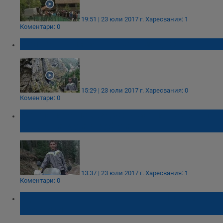
19:51 | 23 юли 2017 г.
Харесвания: 1
Коментари: 0
Полагат Кристиян в гроба му днес
15:29 | 23 юли 2017 г.
Харесвания: 0
Коментари: 0
Аутопсията показа, че Кристиян е умрял в
нощта на катастрофата
13:37 | 23 юли 2017 г.
Харесвания: 1
Коментари: 0
Ударената от Кристиян жена: Ние сме му
простили