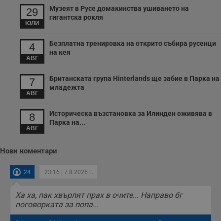
Музеят в Русе домакинства ушиването на
29
гигантска рокля
ЮЛИ
Безплатна тренировка на открито събира русенци
4
на кея
АВГ
Британската група Hinterlands ще забие в Парка на
7
младежта
АВГ
Историческа възстановка за Илинден оживява в
8
Парка на...
АВГ
Нови коментари
24
23:16 | 7.8.2026 г.
Ха ха, пак хвърлят прах в очите... Направо бг
поговорката за попа...