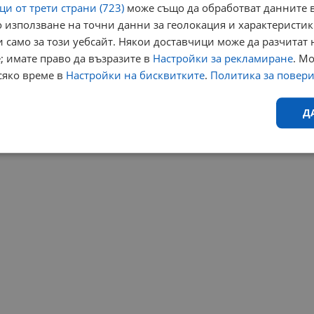
и от трети страни (723)
може също да обработват данните в
 използване на точни данни за геолокация и характеристик
 само за този уебсайт. Някои доставчици може да разчитат 
; имате право да възразите в
Настройки за рекламиране
. М
сяко време в
Настройки на бисквитките
.
Политика за повер
Д
Ефективност
Таргетиране
Функционалност
Н
еобходимо
Ефективност
Таргетиране
Функционалност
Неклас
исквитки позволяват основната функционалност на уебсайта, като потребителско
не може да се използва правилно без строго необходими бисквитки.