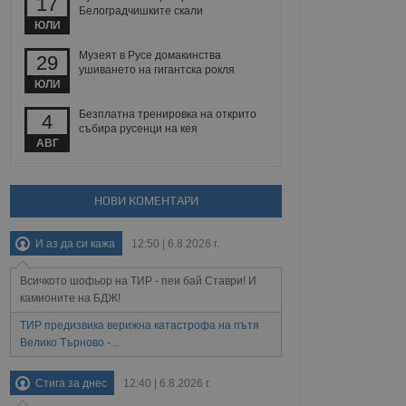
17
йният потребител може
Белоградчишките скали
 уебсайт.
ЮЛИ
Музеят в Русе домакинства
29
ушиването на гигантска рокля
ЮЛИ
Описание
Безплатна тренировка на открито
4
ребителски
елското поведение и
събира русенци на кея
раници на сайта. Тя
яване на сайта. Тя
не на прегледи на
АВГ
формация, която е
взаимодействат с
нкционалност в целия
прекарано на
редпочитанията на
 сайтове; тя може
НОВИ КОМЕНТАРИ
остта на социалните
тора на сайта.
използва новата или
елски взаимодействия
И аз да си кажа
12:50 | 6.8.2026 г.
нето и потребителския
Всичкото шофьор на ТИР - пеи бай Ставри! И
рез събиране на данни
 помага за
камионите на БДЖ!
отребителите се
тапите на тестване.
ТИР предизвика верижна катастрофа на пътя
Велико Търново -...
тистически данни,
 броя на посещенията,
 са били заредени.
Стига за днес
12:40 | 6.8.2026 г.
елския опит.