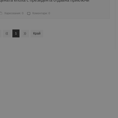
дената епоха с президента отдавна приключи
Харесвания: 0
Коментари: 0
⟨⟨
1
⟩⟩
Край