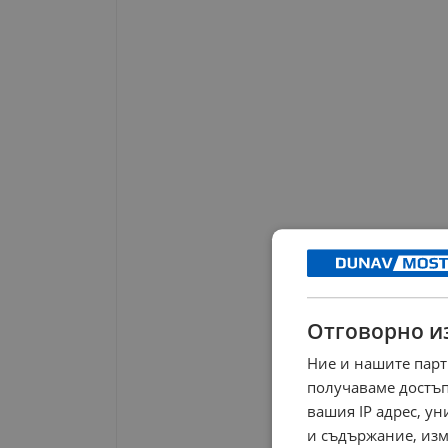
Отговорно и
Ние и нашите парт
получаваме достъп
вашия IP адрес, у
и съдържание, изм