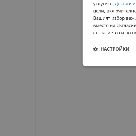
услугите.
Доставчиц
цели, включително
Вашият избор важи
вместо на съгласие
съгласието си по в
НАСТРОЙКИ
Строго
необходимо
Строго н
Строго необходимите б
на акаунта. Уебсайтът 