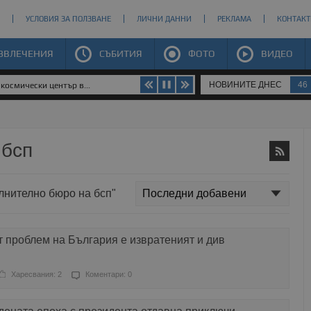
УСЛОВИЯ ЗА ПОЛЗВАНЕ
ЛИЧНИ ДАННИ
РЕКЛАМА
КОНТАКТ
ЗВЛЕЧЕНИЯ
СЪБИТИЯ
ФОТО
ВИДЕО
НОВИНИТЕ ДНЕС
46
космически център в...
 бсп
ълнително бюро на бсп"
 проблем на България е извратеният и див
Харесвания: 2
Коментари: 0