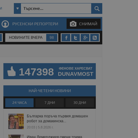
И
РУСЕНСКИ РЕПОРТЕРИ
СНИМАЙ
НОВИНИТЕ ВЧЕРА
98
147398
ФЕНОВЕ ХАРЕСВАТ
DUNAVMOST
НАЙ-ЧЕТЕНИ НОВИНИ
24 ЧАСА
7 ДНИ
30 ДНИ
Българка поръча първия домашен
робот за домакинска...
20:03 | 5.8.2026 г.
Иван Демерджиев смени трима