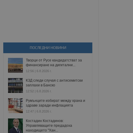
ПОСЛЕДНИ НОВИНИ
Творци от Русе кандидатстват за
финансиране на дигитални...
12:56 | 6.8.2026 г.
КЗД следи случая с антисемитски
заплахи в Банско
12:52 | 6.8.2026 г.
Румънците избират между храна и
здраве заради инфлацията
12:47 | 6.8.2026 г.
Костадин Костадинов:
Управляващите предадоха
находището "Хан...