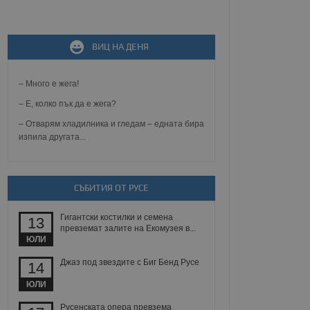
не, зададена от уеб
ВИЦ НА ДЕНЯ
 ASP.NET MVC
спре неразрешеното
т, известно като
тове. Той не съдържа
– Много е жега!
щожава при затваряне
– Е, колко пък да е жега?
ение на съгласието на
– Отварям хладилника и гледам – едната бира
ст за тяхното
изпила другата...
а данни за съгласието
ични политики и
антира, че техните
 сесии.
аничаване между хората
СЪБИТИЯ ОТ РУСЕ
а, за да се правят
хния уебсайт.
Гигантски костилки и семена
13
превземат залите на Екомузея в...
сигнализира на
ЮЛИ
 на бисквитките,
а съответствие и
Джаз под звездите с Биг Бенд Русе
14
ндарти и
ЮЛИ
ck и предоставя
требител използва
Русенската опера превзема