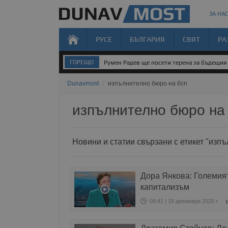
ЗА НАС
РУСЕ
БЪЛГАРИЯ
СВЯТ
РА
ГОРЕЩО
Румен Радев ще посети терена за бъдещия 
Dunavmost
/
изпълнително бюро на бсп
изпълнително бюро на
Новини и статии свързани с етикет "изп
Дора Янкова: Големият
капитализъм
09:41 | 18 декември 2025 г.