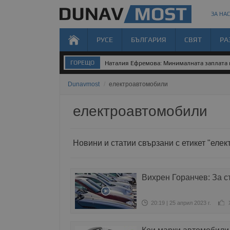
ЗА НАС
РУСЕ
БЪЛГАРИЯ
СВЯТ
РА
ГОРЕЩО
Наталия Ефремова: Минималната заплата н
Dunavmost
/
електроавтомобили
електроавтомобили
Новини и статии свързани с етикет "еле
Вихрен Горанчев: За с
20:19 | 25 април 2023 г.