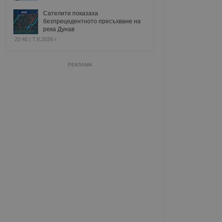
Сателити показаха
безпрецедентното пресъхване на
река Дунав
20:40 | 7.8.2026 г.
РЕКЛАМА