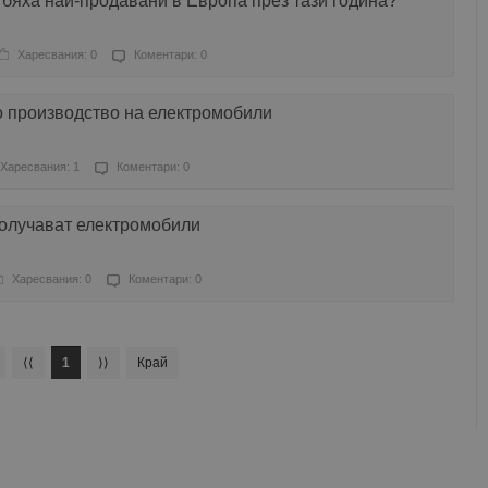
бяха най-продавани в Европа през тази година?
Харесвания: 0
Коментари: 0
о производство на електромобили
Харесвания: 1
Коментари: 0
получават електромобили
Харесвания: 0
Коментари: 0
⟨⟨
1
⟩⟩
Край