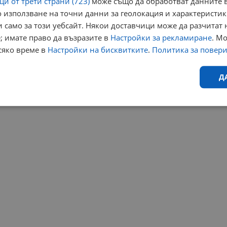
и от трети страни (723)
може също да обработват данните в
 използване на точни данни за геолокация и характеристик
 само за този уебсайт. Някои доставчици може да разчитат 
; имате право да възразите в
Настройки за рекламиране
. М
сяко време в
Настройки на бисквитките
.
Политика за повер
Д
Ефективност
Таргетиране
Функционалност
Н
еобходимо
Ефективност
Таргетиране
Функционалност
Неклас
исквитки позволяват основната функционалност на уебсайта, като потребителско
не може да се използва правилно без строго необходими бисквитки.