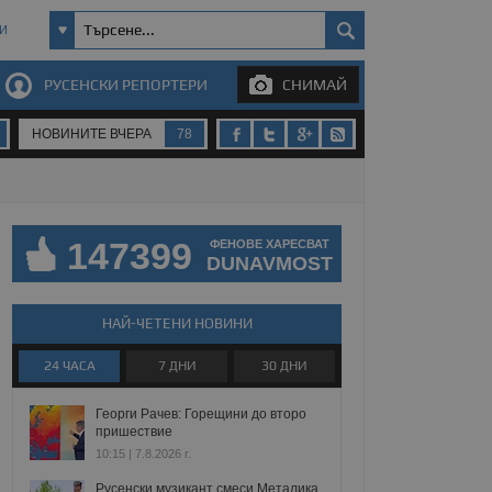
И
РУСЕНСКИ РЕПОРТЕРИ
СНИМАЙ
НОВИНИТЕ ВЧЕРА
78
147399
ФЕНОВЕ ХАРЕСВАТ
DUNAVMOST
НАЙ-ЧЕТЕНИ НОВИНИ
24 ЧАСА
7 ДНИ
30 ДНИ
Георги Рачев: Горещини до второ
пришествие
10:15 | 7.8.2026 г.
Русенски музикант смеси Металика