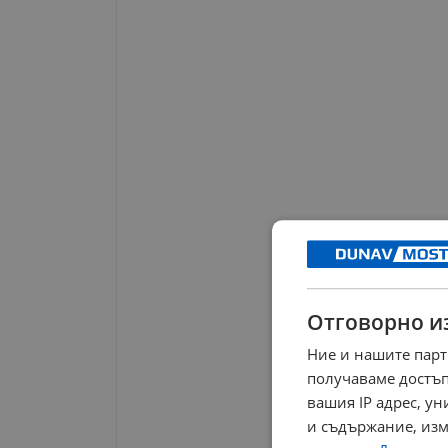
Отговорно и
Ние и нашите парт
получаваме достъп
вашия IP адрес, у
и съдържание, изм