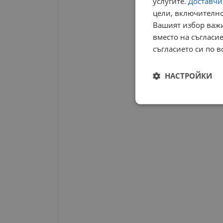
услугите.
Доставчиц
цели, включително
Вашият избор важи
вместо на съгласие
съгласието си по в
НАСТРОЙКИ
Строго
необходимо
Строго н
Строго необходимите б
на акаунта. Уебсайтът 