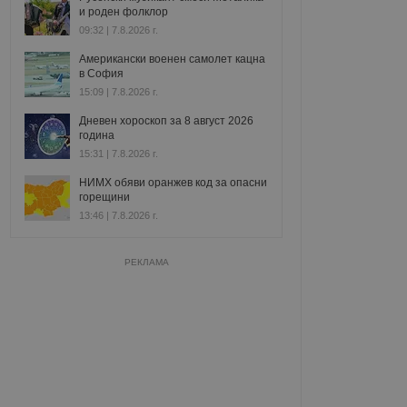
и роден фолклор
09:32 | 7.8.2026 г.
Американски военен самолет кацна
в София
15:09 | 7.8.2026 г.
Дневен хороскоп за 8 август 2026
година
15:31 | 7.8.2026 г.
НИМХ обяви оранжев код за опасни
горещини
13:46 | 7.8.2026 г.
РЕКЛАМА