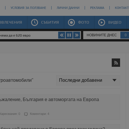
УСЛОВИЯ ЗА ПОЛЗВАНЕ
ЛИЧНИ ДАННИ
РЕКЛАМА
КОНТАКТ
ЗВЛЕЧЕНИЯ
СЪБИТИЯ
ФОТО
ВИДЕО
НОВИНИТЕ ДНЕС
0
яма да е 620 евро
ктроавтомобили"
ъжаление, България е автоморгата на Европа
Харесвания: 0
Коментари: 4