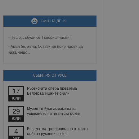
не, зададена от уеб
 ASP.NET MVC
ВИЦ НА ДЕНЯ
спре неразрешеното
т, известно като
тове. Той не съдържа
щожава при затваряне
- Пешо, събуди се. Говориш насън!
- Аман бе, жена. Остави ме поне насън да
ение на съгласието на
кажа нещо...
ст за тяхното
а данни за съгласието
ични политики и
антира, че техните
 сесии.
СЪБИТИЯ ОТ РУСЕ
аничаване между хората
а, за да се правят
Русенската опера превзема
17
хния уебсайт.
Белоградчишките скали
ЮЛИ
сигнализира на
 на бисквитките,
Музеят в Русе домакинства
29
а съответствие и
ушиването на гигантска рокля
ндарти и
ЮЛИ
Безплатна тренировка на открито
ck и предоставя
4
събира русенци на кея
требител използва
йният потребител може
АВГ