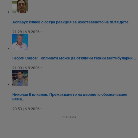
или старата
оператора на
версия на
сайта.
интерфейса на
Youtube.
_sharedID_cst
.dunavmost.com
11
Тази бисквитка се
месеца 4
използва за
Аспарух Илиев с остра реакция за изоставеното на пътя дете
седмици
проследяване на
потребителски
21:28 | 6.8.2026 г.
взаимодействия и
ангажираност на
уебсайта за
подобряване на
обслужването и
потребителския
Георги Савов: Топлината може да отключи тежки вестибуларни...
опит.
21:09 | 6.8.2026 г.
Gtest
1
Тази бисквитка се
Gemius
седмица
използва за A/B
.hit.gemius.pl
тестване на
уебсайта чрез
събиране на
данни за
Николай Вълканов: Премахването на двойното обозначаване
поведението и
няма...
взаимодействието
на посетителите.
Той помага за
20:50 | 6.8.2026 г.
подобряване на
потребителския
РЕКЛАМА
опит, като
разбира как
потребителите се
ангажират с