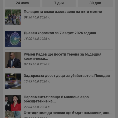
A
24 часа
7 дни
30 дни
т
е
Полицията спаси изоставено на пътя момче
д
н
09:36 | 6.8.2026 г.
п
с
у
и
Дневен хороскоп за 7 август 2026 година
ф
15:00 | 6.8.2026 г.
н
м
Т
и
п
Румен Радев ще посети терена за бъдещия
у
космически...
з
07:19 | 6.8.2026 г.
б
VISITOR_PRIVACY_METADATA
5 месеца
Т
YouTube
Задържаха десет деца за убийството в Пловдив
4
с
.youtube.com
седмици
с
15:43 | 6.8.2026 г.
с
п
и
п
Парламентът плаща 6 милиона евро
т
обезщетение на...
в
с
22:33 | 5.8.2026 г.
з
Стотици хиляди пенсии ще бъдат намалени, ако...
с
п