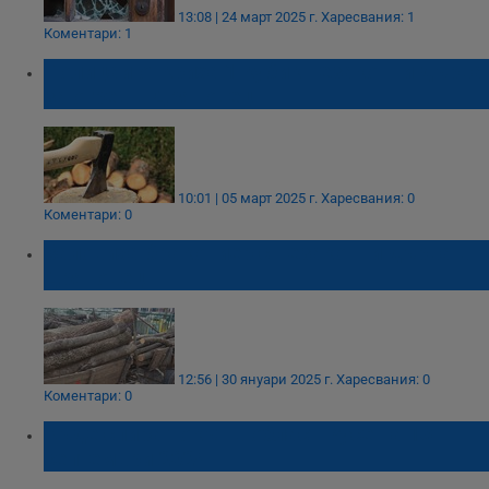
13:08 | 24 март 2025 г.
Харесвания: 1
Коментари: 1
Полицаи откриха 1 кубик незаконни дърва
за огрев в Дряновец
10:01 | 05 март 2025 г.
Харесвания: 0
Коментари: 0
Заловиха бракониер с незаконни дърва в
Дряновец
12:56 | 30 януари 2025 г.
Харесвания: 0
Коментари: 0
Къде спира токът в област Русе на 18
септември 2024