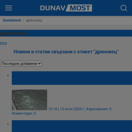
Dunavmost
/
дряновец
дряновец
RSS
Новини и статии свързани с етикет "дряновец"
Мъж потроши автомобила на брат си в
Дряновец
12:16 | 13 юли 2026 г.
Харесвания: 0
Коментари: 0
Откриха списъци за търговия с гласове в
магазини в Разградско