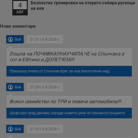
Безплатна тренировка на открито събира русенци
4
на кея
АВГ
Нови коментари
Вай
21:31 | 6.8.2026 г.
Doшла на ПОЧИВКА!!!НАУЧИЛА,ЧЕ на Слънчака е
гот и ЕФтино и ДОЛЕТЯЛА!!!
Признаха пчела от Слънчев бряг за нов биологичен вид
Вай
21:28 | 6.8.2026 г.
Всяко семейство по ТРИ и повече автомобила!!!
Шофьори пред дилема заради новите цени по бензиностанциите
Вай
21:25 | 6.8.2026 г.