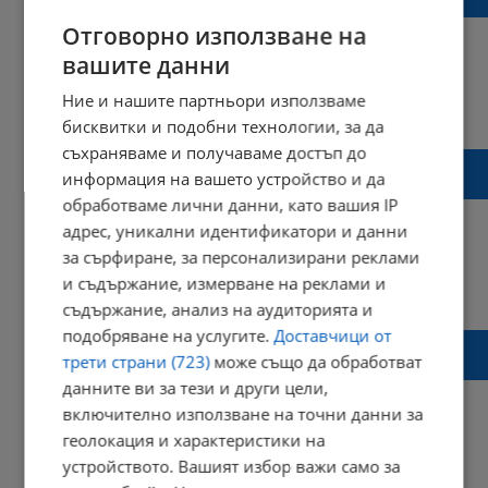
Сеново
Отговорно използване на
вашите данни
Ние и нашите партньори използваме
08:27 | 26 февруари 2021 г.
Харесвания: 0
Коментари: 0
бисквитки и подобни технологии, за да
съхраняваме и получаваме достъп до
Тежка катастрофата на пътя Разград -
информация на вашето устройство и да
Дряновец
обработваме лични данни, като вашия IP
адрес, уникални идентификатори и данни
за сърфиране, за персонализирани реклами
и съдържание, измерване на реклами и
17:16 | 28 октомври 2020 г.
Харесвания: 0
Коментари: 2
съдържание, анализ на аудиторията и
подобряване на услугите.
Доставчици от
Акция за съхранение на незаконна
трети страни (723)
може също да обработват
дървесина в русенско
данните ви за тези и други цели,
включително използване на точни данни за
геолокация и характеристики на
устройството. Вашият избор важи само за
12:52 | 26 октомври 2020 г.
Харесвания: 2
Коментари: 6