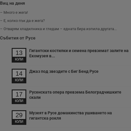
Виц на деня
– Много е жега!
– Е, колко пък да е жега?
– Отварям хладилника и гледам – едната бира изпила другата...
Събития от Русе
Гигантски костилки и семена превземат залите на
13
Екомузея в...
ЮЛИ
Джаз под звездите с Биг Бенд Русе
14
ЮЛИ
Русенската опера превзема Белоградчишките
17
скали
ЮЛИ
Музеят в Русе домакинства ушиването на
29
гигантска рокля
ЮЛИ