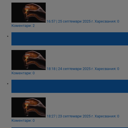
16:57 | 25 септември 2025 г.
Харесвания: 0
Коментари: 2
Къде спира токът в област Русе на 25
септември 2025
18:18 | 24 септември 2025 г.
Харесвания: 0
Коментари: 0
Къде спира токът в област Русе на 24
септември 2025
18:27 | 23 септември 2025 г.
Харесвания: 0
Коментари: 0