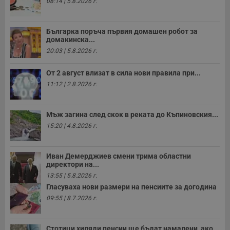
08:14 | 5.8.2026 г.
о
р
п
н
Българка поръча първия домашен робот за
п
домакинска...
к
ч
20:03 | 5.8.2026 г.
п
с
б
От 2 август влизат в сила нови правила при...
__cf_bm
29
Т
11:12 | 2.8.2026 г.
Cloudflare Inc.
минути
с
.twitter.com
59
р
секунди
м
б
Мъж загина след скок в реката до Къпиновския...
о
15:20 | 4.8.2026 г.
у
п
о
и
Иван Демерджиев смени трима областни
т
директори на...
receive-cookie-deprecation
.hit.gemius.pl
1 година
Т
13:55 | 5.8.2026 г.
с
с
Гласуваха нови размери на пенсиите за догодина
н
09:55 | 8.7.2026 г.
н
п
б
п
Стотици хиляди пенсии ще бъдат намалени, ако...
с