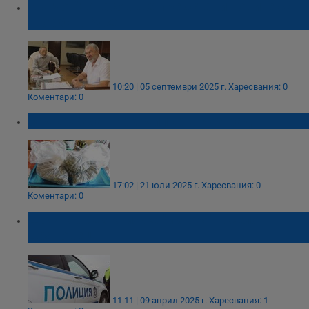
Кънчо Атанасов ще представи новите си
творби в Русе
10:20 | 05 септември 2025 г.
Харесвания: 0
Коментари: 0
Задържаха наркодилър в Разград
17:02 | 21 юли 2025 г.
Харесвания: 0
Коментари: 0
Шофьор без книжка "изгоря" в село
Дряновец
11:11 | 09 април 2025 г.
Харесвания: 1