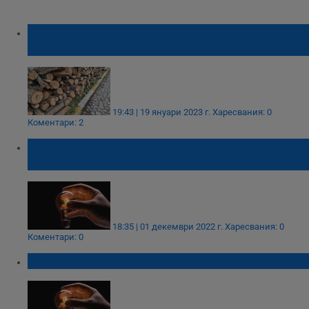
Откриха незаконна дървесина в 10 имота
в Русенско
19:43 | 19 януари 2023 г.
Харесвания: 0
Коментари: 2
Къде спира токът в област Русе на 2
декември 2022
18:35 | 01 декември 2022 г.
Харесвания: 0
Коментари: 0
Спират тока в село Дряновец