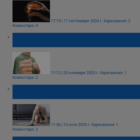
17:19 | 17 септември 2024 г.
Харесвания: 2
Коментари: 0
Момче счупи китката на мъж при сбиване
в село Дряновец
11:12 | 20 ноември 2023 г.
Харесвания: 1
Коментари: 2
Дете ограби възрастна жена в село
Дряновец
11:36 | 10 юли 2023 г.
Харесвания: 1
Коментари: 2