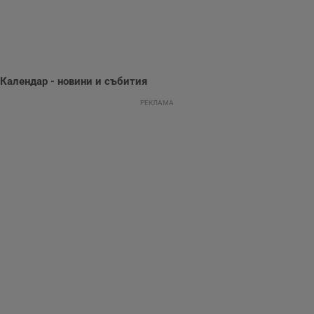
потребителското
поведение и
предпочитания.
Тази информация
се използва, за да
се оптимизира
представянето на
уебсайта и да
направят
Календар - новини и събития
рекламните
съобщения по-
РЕКЛАМА
важни за
потребителя.