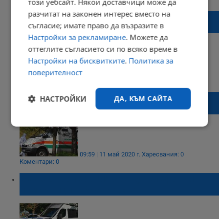
този уебсайт. Някои доставчици може да
разчитат на законен интерес вместо на
Двама русенци загинаха при катастрофата
съгласие; имате право да възразите в
на пътя Русе - Разград
Настройки за рекламиране
. Можете да
оттеглите съгласието си по всяко време в
Настройки на бисквитките
.
Политика за
поверителност
13:42 | 08 октомври 2020 г.
Харесвания: 52
Коментари: 2
Два случая за нарушаване на карантина в
НАСТРОЙКИ
ДА, КЪМ САЙТА
област Разград
Строго
Ефективност
необходимо
09:59 | 11 май 2020 г.
Харесвания: 0
Коментари: 0
Таргетиране
Функционалност
Мащабна операция срещу телефонни
измамници в Разградско
Некласифицирани