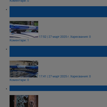
Коментари: 0
Серия криминални прояви регистрираха в
Две могили и Сливо поле
17:52 | 27 март 2025 г.
Харесвания: 0
Коментари: 1
Полицията в Бяла разкри извършители на
кражба и измама
17:41 | 27 март 2025 г.
Харесвания: 0
Коментари: 0
Крадци опустошиха къща в Дряновец