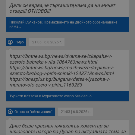
Дали си вярва,че търгашите,няма да ни минат
отзад!!! ОТНОВО!!!
Николай Вълканов: Премахването на двойното обозначаване
няма...
Гъдю
21:06 | 6.8.2026 г.
https://bntnews.bg/news/dvama-se-izkapaha-v-
ezeroto-babreka-v-rila-1064763news.html
https://bntnews.bg/news/mazh-vleze-da-pluva-v-
ezeroto-bezbog-v-pirin-snimki-1243718news.html
https://dnesplus.bg/bulgaria/detsa-vlyazoha-v-
muratovoto-ezero-v-pirin_1163283
Туристи влязоха в Муратовото езеро без бельо
Относно "обективния"
21:03 | 6.8.2026 г.
Днес беше праснал някакакъв коментар за
шлюзовете нагоре по Дунав по актуалната тема за