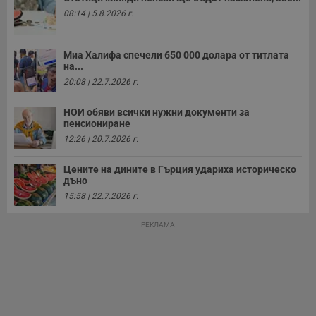
о
08:14 | 5.8.2026 г.
с
а
р
у
Миа Халифа спечели 650 000 долара от титлата
з
на...
з
п
20:08 | 22.7.2026 г.
ASP.NET_SessionId
Сесия
Т
Microsoft
с
Corporation
НОИ обяви всички нужни документи за
D
www.dunavmost.com
пенсиониране
п
и
12:26 | 20.7.2026 г.
т
к
п
Цените на дините в Гърция удариха историческо
и
дъно
у
р
15:58 | 22.7.2026 г.
к
п
д
РЕКЛАМА
д
п
у