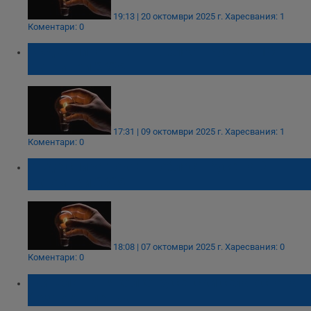
19:13 | 20 октомври 2025 г.
Харесвания: 1
Коментари: 0
Къде спира токът в област Русе на 10
октомври 2025
17:31 | 09 октомври 2025 г.
Харесвания: 1
Коментари: 0
Къде спира токът в област Русе на 8
октомври 2025
18:08 | 07 октомври 2025 г.
Харесвания: 0
Коментари: 0
Жители на няколко русенски села остават
без ток в петък