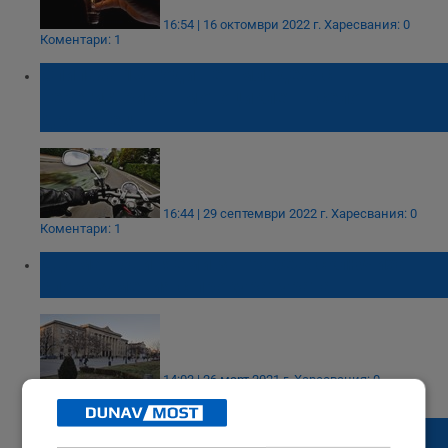
16:54 | 16 октомври 2022 г.
Харесвания: 0
Коментари: 1
Спипаха 18-годишен младеж с
нерегистриран мотоциклет в село
Дряновец
16:44 | 29 септември 2022 г.
Харесвания: 0
Коментари: 1
Двама обвиняеми за грабеж сключиха
споразумения с прокуратурата
14:03 | 26 март 2021 г.
Харесвания: 0
Коментари: 0
Започна ремонтът на пътя Дряновец -