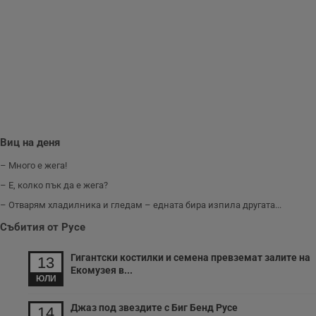
н
п
б
п
с
о
с
а
р
у
з
з
п
ASP.NET_SessionId
Сесия
Т
Microsoft
Виц на деня
с
Corporation
D
www.dunavmost.com
– Много е жега!
п
и
– Е, колко пък да е жега?
т
к
– Отварям хладилника и гледам – едната бира изпила другата...
п
и
Събития от Русе
у
р
к
Гигантски костилки и семена превземат залите на
п
13
д
Екомузея в...
д
ЮЛИ
п
у
Джаз под звездите с Биг Бенд Русе
14