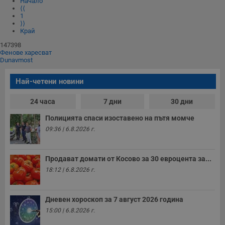
Начало
⟨⟨
1
⟩⟩
Край
147398
Фенове харесват
Dunavmost
Най-четени новини
24 часа
7 дни
30 дни
Полицията спаси изоставено на пътя момче
09:36 | 6.8.2026 г.
Продават домати от Косово за 30 евроцента за...
18:12 | 6.8.2026 г.
Дневен хороскоп за 7 август 2026 година
15:00 | 6.8.2026 г.