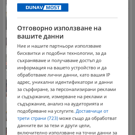
Иван Демерджиев смени трима областни
директори на...
13:55 | 5.8.2026 г.
Отговорно използване на
Гласуваха нови размери на пенсиите за догодина
вашите данни
09:55 | 8.7.2026 г.
Ние и нашите партньори използваме
бисквитки и подобни технологии, за да
Стотици хиляди пенсии ще бъдат намалени, ако...
съхраняваме и получаваме достъп до
08:14 | 5.8.2026 г.
информация на вашето устройство и да
обработваме лични данни, като вашия IP
Миа Халифа спечели 650 000 долара от титлата
адрес, уникални идентификатори и данни
на...
за сърфиране, за персонализирани реклами
20:08 | 22.7.2026 г.
и съдържание, измерване на реклами и
съдържание, анализ на аудиторията и
НОИ обяви всички нужни документи за
подобряване на услугите.
Доставчици от
пенсиониране
12:26 | 20.7.2026 г.
трети страни (723)
може също да обработват
данните ви за тези и други цели,
Цените на дините в Гърция удариха историческо
включително използване на точни данни за
дъно