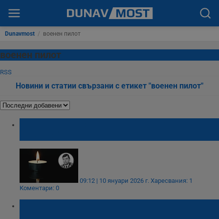
Dunavmost
/
военен пилот
военен пилот
RSS
Новини и статии свързани с етикет "военен пилот"
Почина бившият шеф на "Тактическа
авиация"
09:12 | 10 януари 2026 г.
Харесвания: 1
Коментари: 0
Пилот от ВВС се нуждае спешно от
кръводарители