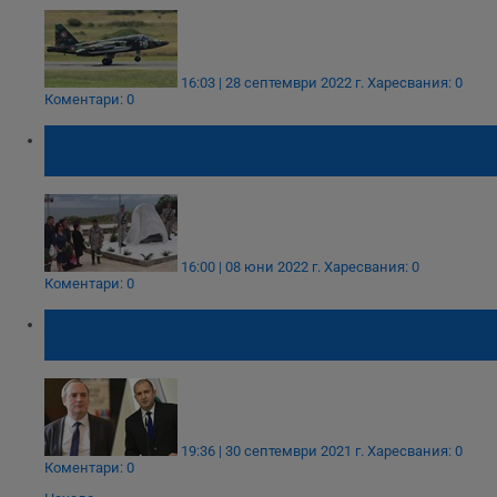
16:03 | 28 септември 2022 г.
Харесвания: 0
Коментари: 0
Откриха плоча в памет на загиналия край
Шабла военен пилот
16:00 | 08 юни 2022 г.
Харесвания: 0
Коментари: 0
Явор Дачков: Преводач на Аристотел и
професор срещу военен пилот натовец
19:36 | 30 септември 2021 г.
Харесвания: 0
Коментари: 0