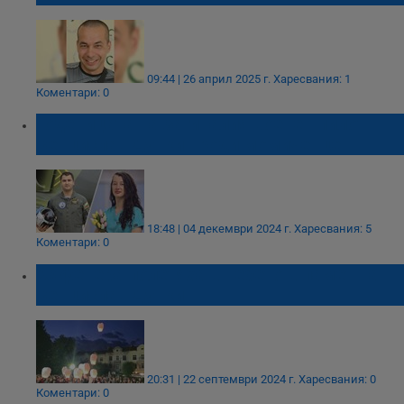
09:44 | 26 април 2025 г.
Харесвания: 1
Коментари: 0
Годеницата на загиналия военен пилот
Венцислав Дункин роди момиченце
18:48 | 04 декември 2024 г.
Харесвания: 5
Коментари: 0
28 фенера полетяха в небето в памет на
Венцислав Дункин
20:31 | 22 септември 2024 г.
Харесвания: 0
Коментари: 0