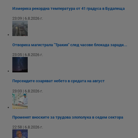
Измериха рекордна температура от 41 градуса в Будапеща
Некласифицирани
23:09 | 6.8.2026 г.
Отвориха магистрала "Тракия" след часове блокада заради...
23:05 | 6.8.2026 г.
Строго необходимо
Ефективност
Таргетиране
Функционалност
Некласифицирани
Персеидите озаряват небето в средата на август
Строго необходимите бисквитки позволяват основната
23:03 | 6.8.2026 г.
функционалност на уебсайта, като потребителско
влизане и управление на акаунта. Уебсайтът не може да
се използва правилно без строго необходими
бисквитки.
Валиден
Променят вноските за трудова злополука в седем сектора
Име
Доставчик
/
Домейн
О
до
22:58 | 6.8.2026 г.
__RequestVerificationToken
Сесия
Т
Microsoft
п
Corporation
ф