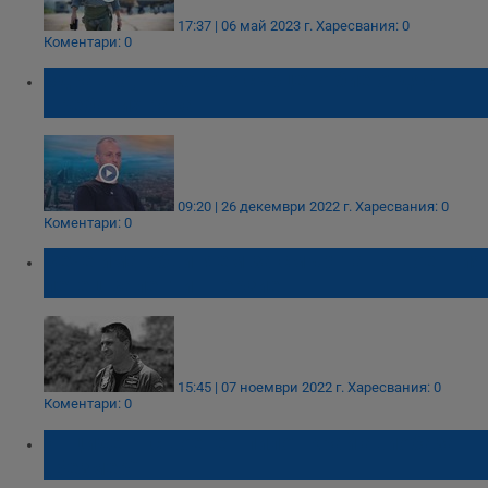
17:37 | 06 май 2023 г.
Харесвания: 0
Коментари: 0
Здравко, на когото сърцето бие отдясно:
Преборих рака
09:20 | 26 декември 2022 г.
Харесвания: 0
Коментари: 0
Вече има обвиняем за смъртта на военния
летец Валентин Терзиев
15:45 | 07 ноември 2022 г.
Харесвания: 0
Коментари: 0
Инцидент с военен пилот край авиобаза
„Безмер”