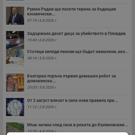
Румен Радев ще посети терена за бъдещия
космически...
07:19 | 6.8.2026 г.
Задържаха десет деца за убийството в Пловдив
15:43 | 6.8.2026 г.
Стотици хиляди пенсии ще бъдат намалени, ако...
08:14 | 5.8.2026 г.
Българка поръча първия домашен робот за
домакинска...
20:03 | 5.8.2026 г.
От 2 август влизат в сила нови правила при...
11:12 | 2.8.2026 г.
Мъж загина след скок в реката до Къпиновския...
15:20 | 4.8.2026 г.