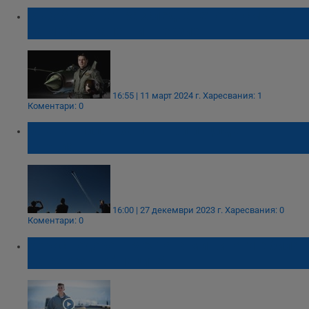
Възобновяват разследването на смъртта
на майор Валентин Терзиев
16:55 | 11 март 2024 г.
Харесвания: 1
Коментари: 0
Военен пилот загина при инцидент в
Гърция
16:00 | 27 декември 2023 г.
Харесвания: 0
Коментари: 0
Борис Тодоров: Мечтата ми винаги е била
да се рея в облаците!