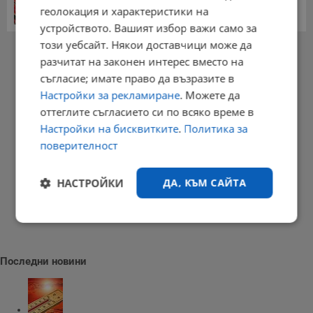
геолокация и характеристики на
15:58 | 22.7.2026 г.
устройството. Вашият избор важи само за
този уебсайт. Някои доставчици може да
РЕКЛАМА
разчитат на законен интерес вместо на
съгласие; имате право да възразите в
Настройки за рекламиране
. Можете да
оттеглите съгласието си по всяко време в
Настройки на бисквитките
.
Политика за
поверителност
НАСТРОЙКИ
ДА, КЪМ САЙТА
Строго
Ефективност
необходимо
Последни новини
Таргетиране
Функционалност