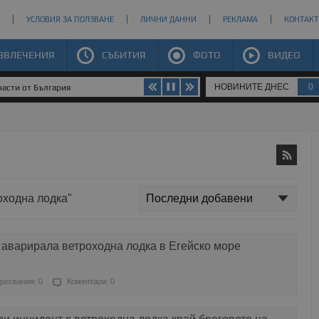
УСЛОВИЯ ЗА ПОЛЗВАНЕ
ЛИЧНИ ДАННИ
РЕКЛАМА
КОНТАКТ
ЗВЛЕЧЕНИЯ
СЪБИТИЯ
ФОТО
ВИДЕО
НОВИНИТЕ ДНЕС
0
части от България
оходна лодка"
 аварирала ветроходна лодка в Егейско море
ресвания: 0
Коментари: 0