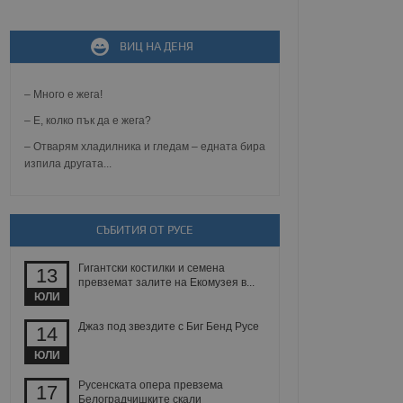
не, зададена от уеб
 ASP.NET MVC
ВИЦ НА ДЕНЯ
спре неразрешеното
т, известно като
тове. Той не съдържа
– Много е жега!
щожава при затваряне
– Е, колко пък да е жега?
ение на съгласието на
ст за тяхното
– Отварям хладилника и гледам – едната бира
а данни за съгласието
изпила другата...
ични политики и
антира, че техните
 сесии.
аничаване между хората
СЪБИТИЯ ОТ РУСЕ
а, за да се правят
хния уебсайт.
Гигантски костилки и семена
13
превземат залите на Екомузея в...
сигнализира на
ЮЛИ
 на бисквитките,
а съответствие и
ндарти и
Джаз под звездите с Биг Бенд Русе
14
ЮЛИ
ck и предоставя
требител използва
Русенската опера превзема
17
йният потребител може
Белоградчишките скали
 уебсайт.