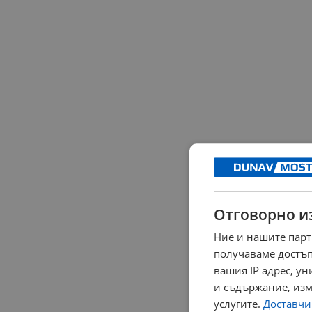
Отговорно и
Ние и нашите парт
получаваме достъп
вашия IP адрес, у
и съдържание, изм
услугите.
Доставчиц