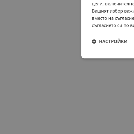
цели, включително
Вашият избор важи
вместо на съгласие
съгласието си по в
НАСТРОЙКИ
Строго
необходимо
Строго н
Строго необходимите б
на акаунта. Уебсайтът 
Име