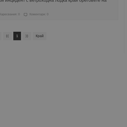
ри инцидент с ветроходна лодка край бреговете на
Харесвания: 0
Коментари: 0
⟨⟨
1
⟩⟩
Край