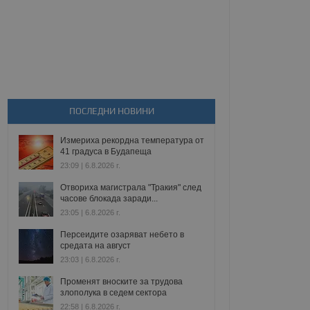
ПОСЛЕДНИ НОВИНИ
Измериха рекордна температура от
41 градуса в Будапеща
23:09 | 6.8.2026 г.
Отвориха магистрала "Тракия" след
часове блокада заради...
23:05 | 6.8.2026 г.
Персеидите озаряват небето в
средата на август
23:03 | 6.8.2026 г.
Променят вноските за трудова
злополука в седем сектора
22:58 | 6.8.2026 г.