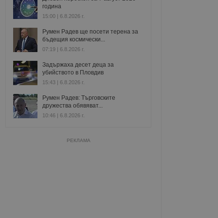
година
15:00 | 6.8.2026 г.
Румен Радев ще посети терена за
бъдещия космически...
07:19 | 6.8.2026 г.
Задържаха десет деца за
убийството в Пловдив
15:43 | 6.8.2026 г.
Румен Радев: Търговските
дружества обявяват...
10:46 | 6.8.2026 г.
РЕКЛАМА