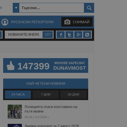
И
РУСЕНСКИ РЕПОРТЕРИ
СНИМАЙ
НОВИНИТЕ ВЧЕРА
107
147399
ФЕНОВЕ ХАРЕСВАТ
DUNAVMOST
НАЙ-ЧЕТЕНИ НОВИНИ
24 ЧАСА
7 ДНИ
30 ДНИ
Полицията спаси изоставено на
пътя момче
09:36 | 6.8.2026 г.
Дневен хороскоп за 7 август 2026