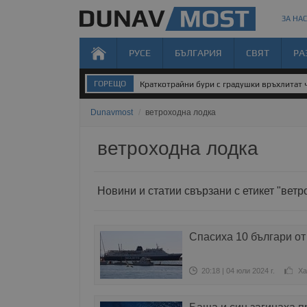
ЗА НАС
РУСЕ
БЪЛГАРИЯ
СВЯТ
РА
ГОРЕЩО
Краткотрайни бури с градушки връхлитат 
Dunavmost
/
ветроходна лодка
ветроходна лодка
Новини и статии свързани с етикет "ветр
Спасиха 10 българи от
20:18 | 04 юли 2024 г.
Ха