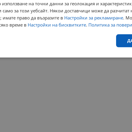
 използване на точни данни за геолокация и характеристик
 само за този уебсайт. Някои доставчици може да разчитат 
; имате право да възразите в
Настройки за рекламиране
. М
сяко време в
Настройки на бисквитките
.
Политика за повер
Д
Ефективност
Таргетиране
Функционалност
Н
еобходимо
Ефективност
Таргетиране
Функционалност
Неклас
исквитки позволяват основната функционалност на уебсайта, като потребителско
не може да се използва правилно без строго необходими бисквитки.
Валиден
Доставчик
/
Домейн
Описание