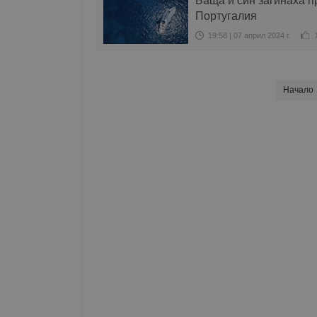
Баща и син загинаха п
Португалия
19:58 | 07 април 2024 г.
Начало