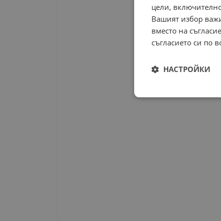
цели, включително
Вашият избор важи
вместо на съгласие
съгласието си по в
НАСТРОЙКИ
Строго
необходимо
Строго н
Строго необходимите б
на акаунта. Уебсайтът 