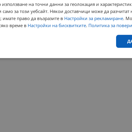
 използване на точни данни за геолокация и характеристик
 само за този уебсайт. Някои доставчици може да разчитат 
; имате право да възразите в
Настройки за рекламиране
. М
сяко време в
Настройки на бисквитките
.
Политика за повер
Д
Ефективност
Таргетиране
Функционалност
Н
еобходимо
Ефективност
Таргетиране
Функционалност
Неклас
исквитки позволяват основната функционалност на уебсайта, като потребителско
не може да се използва правилно без строго необходими бисквитки.
Валиден