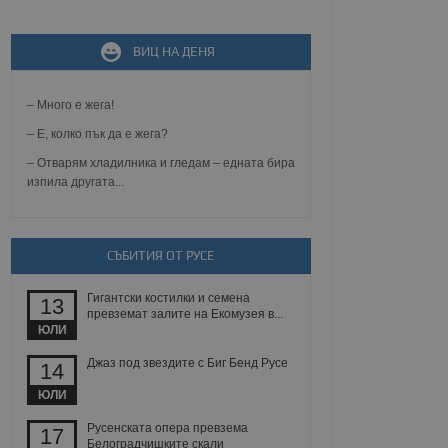
не, зададена от уеб
 ASP.NET MVC
ВИЦ НА ДЕНЯ
спре неразрешеното
т, известно като
тове. Той не съдържа
– Много е жега!
щожава при затваряне
– Е, колко пък да е жега?
ение на съгласието на
– Отварям хладилника и гледам – едната бира
ст за тяхното
а данни за съгласието
изпила другата...
ични политики и
антира, че техните
 сесии.
аничаване между хората
СЪБИТИЯ ОТ РУСЕ
а, за да се правят
хния уебсайт.
Гигантски костилки и семена
13
превземат залите на Екомузея в...
сигнализира на
ЮЛИ
 на бисквитките,
а съответствие и
ндарти и
Джаз под звездите с Биг Бенд Русе
14
ЮЛИ
ck и предоставя
требител използва
Русенската опера превзема
17
йният потребител може
Белоградчишките скали
 уебсайт.