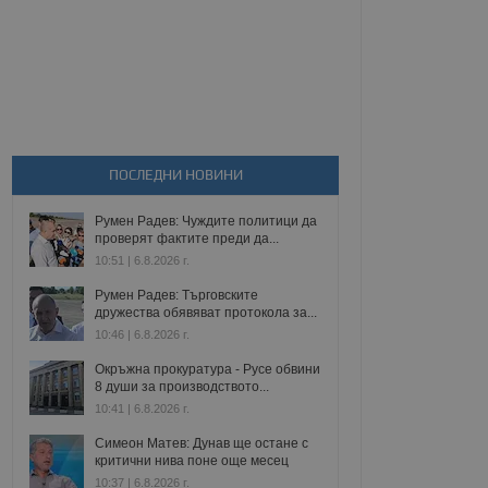
ПОСЛЕДНИ НОВИНИ
Румен Радев: Чуждите политици да
проверят фактите преди да...
10:51 | 6.8.2026 г.
Румен Радев: Търговските
дружества обявяват протокола за...
10:46 | 6.8.2026 г.
Окръжна прокуратура - Русе обвини
8 души за производството...
10:41 | 6.8.2026 г.
Симеон Матев: Дунав ще остане с
критични нива поне още месец
10:37 | 6.8.2026 г.