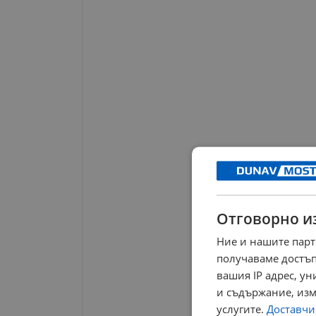
Отговорно и
Ние и нашите парт
получаваме достъп
вашия IP адрес, у
и съдържание, изм
услугите.
Доставчиц