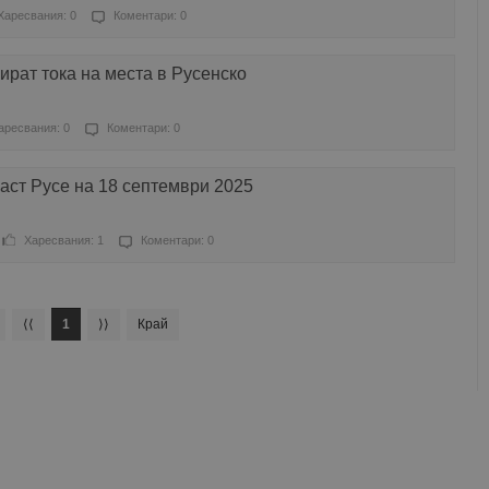
Харесвания: 0
Коментари: 0
рат тока на места в Русенско
аресвания: 0
Коментари: 0
ласт Русе на 18 септември 2025
Харесвания: 1
Коментари: 0
⟨⟨
1
⟩⟩
Край