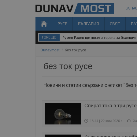
ЗА НАС
РУСЕ
БЪЛГАРИЯ
СВЯТ
РА
ГОРЕЩО
Румен Радев ще посети терена за бъдещия 
Dunavmost
/
без ток русе
без ток русе
Новини и статии свързани с етикет "без т
Спират тока в три русе
18:44 | 22 юли 2026 г.
Ха