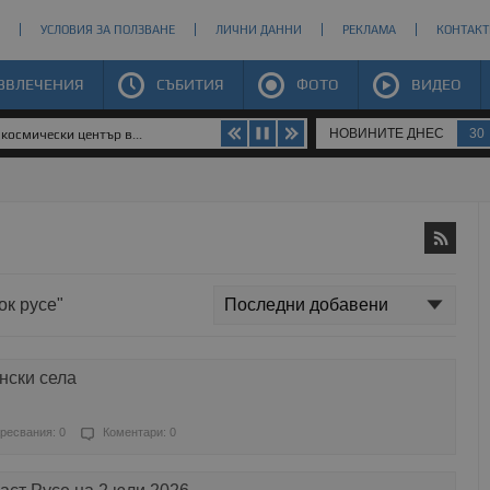
УСЛОВИЯ ЗА ПОЛЗВАНЕ
ЛИЧНИ ДАННИ
РЕКЛАМА
КОНТАКТ
ЗВЛЕЧЕНИЯ
СЪБИТИЯ
ФОТО
ВИДЕО
НОВИНИТЕ ДНЕС
30
космически център в...
ок русе"
нски села
ресвания: 0
Коментари: 0