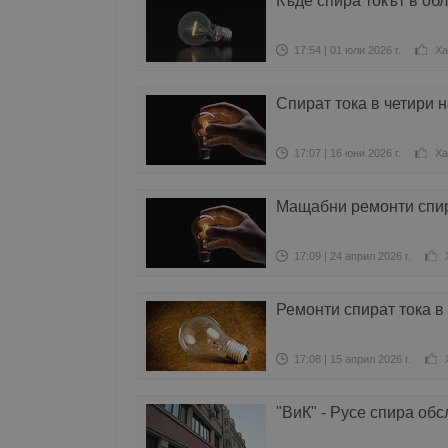
Къде спира токът в об
17:54 | 01 юли 2026 г.
Ха
Спират тока в четири 
17:07 | 16 юни 2026 г.
Ха
Мащабни ремонти спир
17:09 | 24 април 2026 г.
Ремонти спират тока в
17:08 | 15 април 2026 г.
"ВиК" - Русе спира об