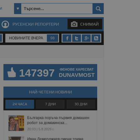
И
РУСЕНСКИ РЕПОРТЕРИ
СНИМАЙ
НОВИНИТЕ ВЧЕРА
98
147397
ФЕНОВЕ ХАРЕСВАТ
DUNAVMOST
НАЙ-ЧЕТЕНИ НОВИНИ
24 ЧАСА
7 ДНИ
30 ДНИ
Българка поръча първия домашен
робот за домакинска...
20:03 | 5.8.2026 г.
Иван Демерджиев смени трима