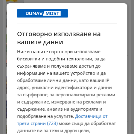
Спасен от хотел в Русенско мечок живее втори
живот
17:57 | 7.8.2026 г.
Отговорно използване на
Захлаждане и гръмотевични бури в неделя
вашите данни
12:35 | 7.8.2026 г.
Ние и нашите партньори използваме
Стотици хиляди пенсии ще бъдат намалени, ако...
бисквитки и подобни технологии, за да
08:14 | 5.8.2026 г.
съхраняваме и получаваме достъп до
информация на вашето устройство и да
Българка поръча първия домашен робот за
обработваме лични данни, като вашия IP
домакинска...
адрес, уникални идентификатори и данни
20:03 | 5.8.2026 г.
за сърфиране, за персонализирани реклами
и съдържание, измерване на реклами и
От 2 август влизат в сила нови правила при...
съдържание, анализ на аудиторията и
11:12 | 2.8.2026 г.
подобряване на услугите.
Доставчици от
трети страни (723)
може също да обработват
Мъж загина след скок в реката до Къпиновския...
данните ви за тези и други цели,
15:20 | 4.8.2026 г.