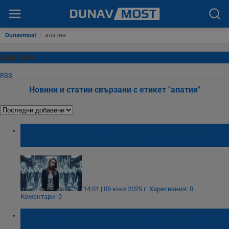
Dunavmost
/
апатия
апатия
RSS
Новини и статии свързани с етикет "апатия"
Съвременният човек, разкъсван между
завистта и "не ми пука""
14:01 | 05 юни 2025 г.
Харесвания: 0
Коментари: 0
Апатията е сигурният знак, че бракът не си
струва спасяване