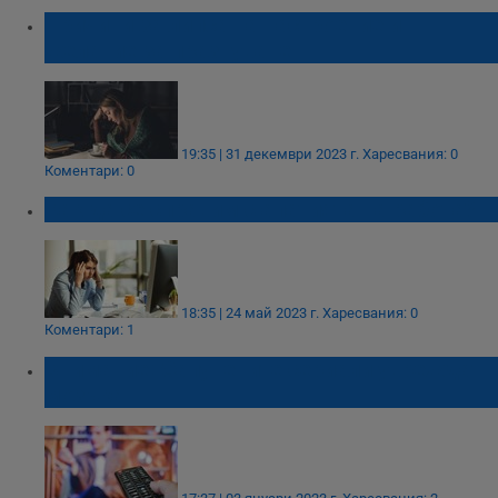
Причини за липса на настроение и
желание за празнуване
19:35 | 31 декември 2023 г.
Харесвания: 0
Коментари: 0
Как да се справим с апатията на работа?
18:35 | 24 май 2023 г.
Харесвания: 0
Коментари: 1
Внимание: Сапунените сериали увреждат
мозъка