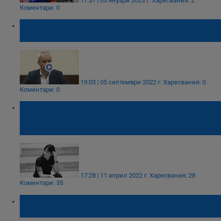
17:37 | 03 януари 2023 г.
Харесвания: 2
Коментари: 0
"Възраждане" откри предизборната си
кампания
19:03 | 05 септември 2022 г.
Харесвания: 0
Коментари: 0
Съпругата на един от пострадалите при
сбиването на "Охлюва" със смущаващи
разкрития
17:28 | 11 април 2022 г.
Харесвания: 28
Коментари: 35
Огромно отвращение, водещо до
непосилна социална апатия