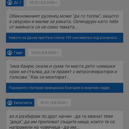
До 1
10:32 | 8.8.2026 г.
потребителския
опит, като
разбира как
потребителите се
Обикновеният русенец може "да го топли", защото
ангажират с
е свързан и милее за реката. Селяндури като тебе
различни
от майната си не само темата...
елементи на
уебсайта по
време на етапите
Нивото на Дунав при Русе стигна 109 сантиметра под условната...
на тестване.
Gdyn
1 година
Тази бисквитка се
Gemius
използва за
.hit.gemius.pl
Гъдю
10:24 | 8.8.2026 г.
събиране на
анонимни
статистически
"има баири, скали и сума ти места дето човешки
данни, свързани с
крак не стъпва, да ги правят с ветрогенератори и
посещенията в
уебсайта на
толкова." Как се монтират...
потребителя, като
броя на
посещенията,
Парковете с батерии превърнаха България в енергиен лидер
средното време,
прекарано на
уебсайта и какви
Емпатията
10:21 | 8.8.2026 г.
страници са били
заредени. Целта е
да се подобри
аз я разбирам по друг начин - да ги хванат тези
съдържанието на
сайта и
"деца", да им приложат същите неща, които те са
потребителския
направили на човечеца - да им...
опит.