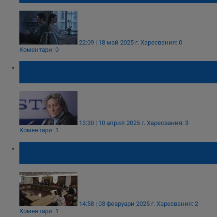
22:09 | 18 май 2025 г.
Харесвания: 0
Коментари: 0
Нешка Робева: 50 лева добавка за
Великден е подигравка с пенсионерите!
13:30 | 10 април 2025 г.
Харесвания: 3
Коментари: 1
Кръгла маса относно апатията на младите
се проведе в Русе
14:58 | 03 февруари 2025 г.
Харесвания: 2
Коментари: 1