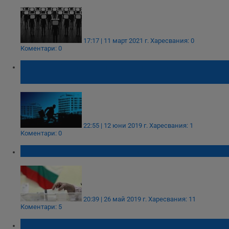
17:17 | 11 март 2021 г.
Харесвания: 0
Коментари: 0
5 знака, че е време да смените работата
си
22:55 | 12 юни 2019 г.
Харесвания: 1
Коментари: 0
Мафията нокаутира демокрацията
20:39 | 26 май 2019 г.
Харесвания: 11
Коментари: 5
Емил Кошлуков: Коледа е бе, хора,