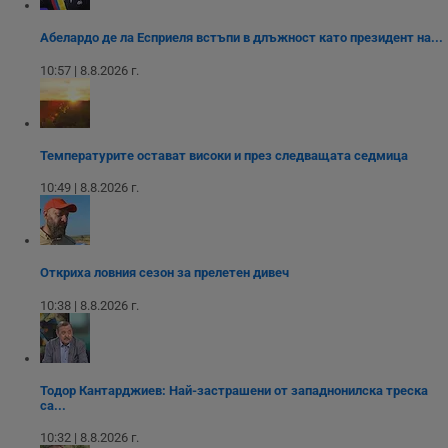
п
Corporation
ф
www.dunavmost.com
з
Абелардо де ла Есприеля встъпи в длъжност като президент на...
п
и
10:57 | 8.8.2026 г.
п
A
т
е
д
н
Температурите остават високи и през следващата седмица
п
с
у
10:49 | 8.8.2026 г.
и
ф
н
м
Т
и
Откриха ловния сезон за прелетен дивеч
п
у
10:38 | 8.8.2026 г.
з
б
VISITOR_PRIVACY_METADATA
5 месеца
Т
YouTube
4
с
.youtube.com
седмици
с
Тодор Кантарджиев: Най-застрашени от западнонилска треска
с
са...
п
и
10:32 | 8.8.2026 г.
п