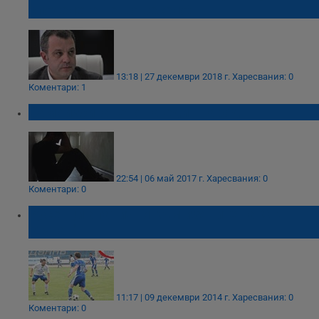
споделете нещо весело!
13:18 | 27 декември 2018 г.
Харесвания: 0
Коментари: 1
Самоизбиването на един народ
22:54 | 06 май 2017 г.
Харесвания: 0
Коментари: 0
Русенци апатични към изявите на ФК
"Дунав"
11:17 | 09 декември 2014 г.
Харесвания: 0
Коментари: 0