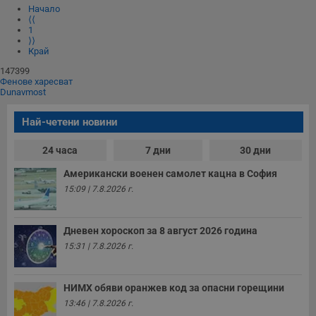
Начало
⟨⟨
1
⟩⟩
Край
147399
Фенове харесват
Dunavmost
Най-четени новини
24 часа
7 дни
30 дни
Американски военен самолет кацна в София
15:09 | 7.8.2026 г.
Дневен хороскоп за 8 август 2026 година
15:31 | 7.8.2026 г.
НИМХ обяви оранжев код за опасни горещини
13:46 | 7.8.2026 г.