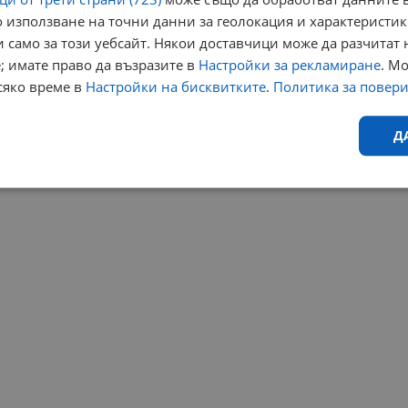
 използване на точни данни за геолокация и характеристик
 само за този уебсайт. Някои доставчици може да разчитат 
; имате право да възразите в
Настройки за рекламиране
. М
сяко време в
Настройки на бисквитките
.
Политика за повер
Д
Ефективност
Таргетиране
Функционалност
Н
еобходимо
Ефективност
Таргетиране
Функционалност
Неклас
исквитки позволяват основната функционалност на уебсайта, като потребителско
не може да се използва правилно без строго необходими бисквитки.