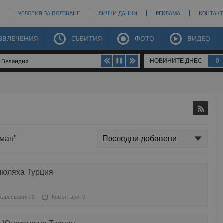
УСЛОВИЯ ЗА ПОЛЗВАНЕ
ЛИЧНИ ДАННИ
РЕКЛАМА
КОНТАКТ
ЗВЛЕЧЕНИЯ
СЪБИТИЯ
ФОТО
ВИДЕО
НОВИНИТЕ ДНЕС
0
а Зеландия
яман"
люляха Турция
Харесвания: 0
Коментари: 0