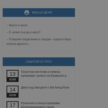
не, зададена от уеб
ВИЦ НА ДЕНЯ
 ASP.NET MVC
спре неразрешеното
т, известно като
тове. Той не съдържа
– Много е жега!
щожава при затваряне
– Е, колко пък да е жега?
ение на съгласието на
– Отварям хладилника и гледам – едната бира
ст за тяхното
изпила другата...
а данни за съгласието
ични политики и
антира, че техните
 сесии.
СЪБИТИЯ ОТ РУСЕ
аничаване между хората
а, за да се правят
хния уебсайт.
Гигантски костилки и семена
13
превземат залите на Екомузея в...
сигнализира на
ЮЛИ
 на бисквитките,
а съответствие и
Джаз под звездите с Биг Бенд Русе
14
ндарти и
ЮЛИ
ck и предоставя
Русенската опера превзема
требител използва
17
йният потребител може
Белоградчишките скали