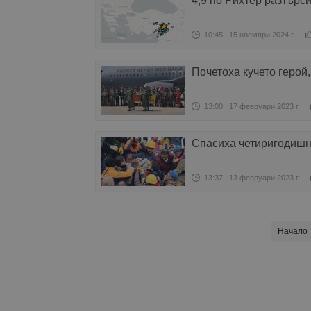
4,9 по Рихтер разтърс
10:45 | 15 ноември 2024 г.
Почетоха кучето герой,
13:00 | 17 февруари 2023 г.
Спасиха четиригодишн
13:37 | 13 февруари 2023 г.
Начало