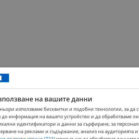
зползване на вашите данни
ньори използваме бисквитки и подобни технологии, за да 
 до информация на вашето устройство и да обработваме ли
никални идентификатори и данни за сърфиране, за персона
ерване на реклами и съдържание, анализ на аудиторията и
и от трети страни (723)
може също да обработват данните в