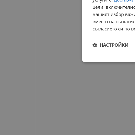
цели, включително
Вашият избор важи
вместо на съгласие
съгласието си по в
НАСТРОЙКИ
Строго
необходимо
Строго н
Строго необходимите б
на акаунта. Уебсайтът 