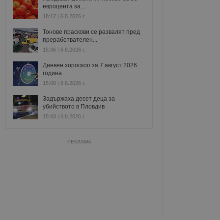
евроцента за...
18:12 | 6.8.2026 г.
Тонове праскови се развалят пред
преработвателен...
15:36 | 6.8.2026 г.
Дневен хороскоп за 7 август 2026
година
15:00 | 6.8.2026 г.
Задържаха десет деца за
убийството в Пловдив
15:43 | 6.8.2026 г.
РЕКЛАМА