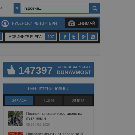
И
РУСЕНСКИ РЕПОРТЕРИ
СНИМАЙ
НОВИНИТЕ ВЧЕРА
107
147397
ФЕНОВЕ ХАРЕСВАТ
DUNAVMOST
НАЙ-ЧЕТЕНИ НОВИНИ
24 ЧАСА
7 ДНИ
30 ДНИ
Полицията спаси изоставено на
пътя момче
09:36 | 6.8.2026 г.
Продават домати от Косово за 30