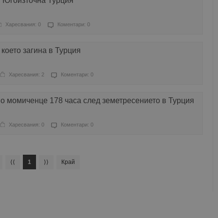
и Югоизточна Турция
Харесвания: 0
Коментари: 0
 което загина в Турция
Харесвания: 2
Коментари: 0
о момиченце 178 часа след земетресението в Турция
Харесвания: 0
Коментари: 0
⟨⟨
1
⟩⟩
Край