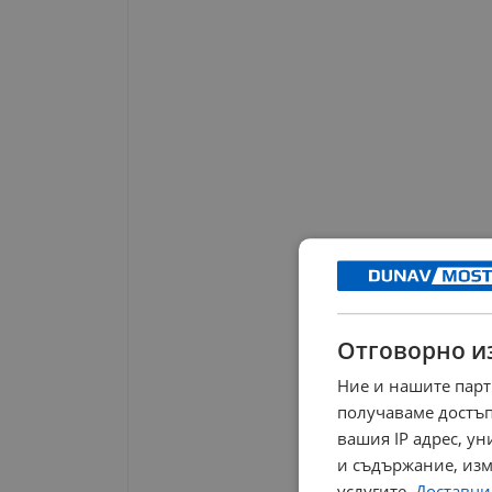
Отговорно и
Ние и нашите парт
получаваме достъп
вашия IP адрес, у
и съдържание, изм
услугите.
Доставчиц