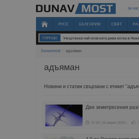
ЗА НАС
РУСЕ
БЪЛГАРИЯ
СВЯТ
РА
ГОРЕЩО
Умъртвиха най-опасната дива котка в Нов
Dunavmost
/
адъяман
адъяман
Новини и статии свързани с етикет "адъ
Две земетресения раз
07:20 | 16 април 2025 г.