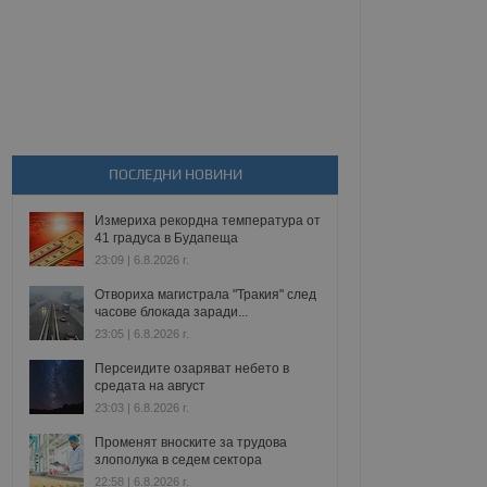
ПОСЛЕДНИ НОВИНИ
Измериха рекордна температура от
41 градуса в Будапеща
23:09 | 6.8.2026 г.
Отвориха магистрала "Тракия" след
часове блокада заради...
23:05 | 6.8.2026 г.
Персеидите озаряват небето в
средата на август
23:03 | 6.8.2026 г.
Променят вноските за трудова
злополука в седем сектора
22:58 | 6.8.2026 г.