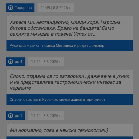
предпочитания.
Тодорова
11:49 | 8.8.2026 г.
Тази информация
се използва, за да
се оптимизира
представянето на
Хареса ми, нестандартно, млади хора. Народна
уебсайта и да
битова обстановка. Браво на бандата! Само
направят
ракията ми идва в повече! Успех от...
рекламните
съобщения по-
важни за
Русенски музикант смеси Металика и роден фолклор
потребителя.
до 4
11:45 | 8.8.2026 г.
Споко, отдавна са го затворили , даже вече е угнил
и не представлява гастрономически интерес за
червеите.
Спасен от хотел в Русенско мечок живее втори живот
до 1
11:44 | 8.8.2026 г.
Ми нормално, това е немска технология!:)