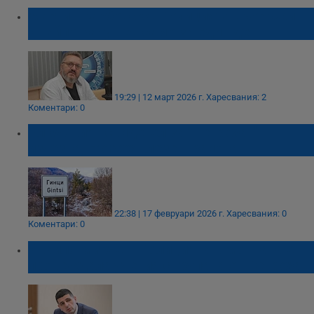
Мартин Карбовски: Полицията въоръжи
Ивайло Калушев само за един ден
19:29 | 12 март 2026 г.
Харесвания: 2
Коментари: 0
Ключовият свидетел за "Петрохан"
изчезна, Frontex влезе в района
22:38 | 17 февруари 2026 г.
Харесвания: 0
Коментари: 0
Ивайло Мирчев: Полицията в Монтана е
провеждала учения с групата от Петрохан