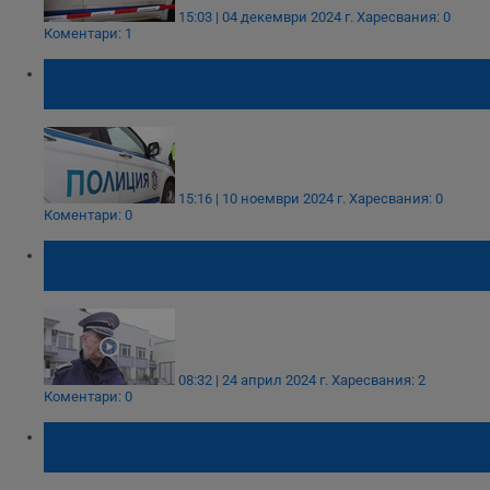
15:03 | 04 декември 2024 г.
Харесвания: 0
Коментари: 1
Шофьор загина след удар в дърво край
Вършец
15:16 | 10 ноември 2024 г.
Харесвания: 0
Коментари: 0
Мъж отиде да регистрира колата си в КАТ
с 2,3 промила алкохол в кръвта
08:32 | 24 април 2024 г.
Харесвания: 2
Коментари: 0
Хванаха бракониер с над 100 килограма
риба