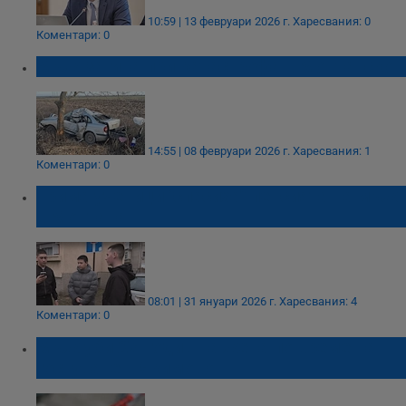
10:59 | 13 февруари 2026 г.
Харесвания: 0
Коментари: 0
Мъж загина при катастрофа в Монтанско
14:55 | 08 февруари 2026 г.
Харесвания: 1
Коментари: 0
Трима ученици "спасиха" пенсията на мъж
в Монтана
08:01 | 31 януари 2026 г.
Харесвания: 4
Коментари: 0
Мъж уби 27-годишна жена по време на
гостуване в Якимово