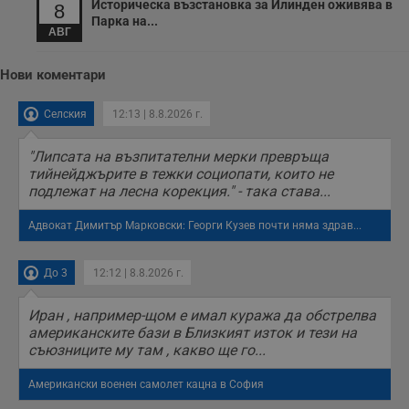
Историческа възстановка за Илинден оживява в
8
уебсайта по
Парка на...
време на етапите
АВГ
на тестване.
Gdyn
1 година
Тази бисквитка се
Gemius
Нови коментари
използва за
.hit.gemius.pl
събиране на
анонимни
статистически
Селския
12:13 | 8.8.2026 г.
данни, свързани с
посещенията в
уебсайта на
"Липсата на възпитателни мерки превръща
потребителя, като
тийнейджърите в тежки социопати, които не
броя на
подлежат на лесна корекция." - така става...
посещенията,
средното време,
прекарано на
Адвокат Димитър Марковски: Георги Кузев почти няма здрав...
уебсайта и какви
страници са били
заредени. Целта е
да се подобри
До 3
12:12 | 8.8.2026 г.
съдържанието на
сайта и
потребителския
Иран , например-щом е имал куража да обстрелва
опит.
американските бази в Близкият изток и тези на
Gdynp
1 година
Тази бисквитка се
Gemius
съюзниците му там , какво ще го...
използва с цел
.hit.gemius.pl
събиране на
информация за
Американски военен самолет кацна в София
потребителското
поведение и