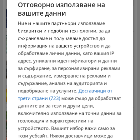
24 часа
7 дни
30 дни
Отговорно използване на
вашите данни
Дневен хороскоп за 8 август 2026 година
15:31 | 7.8.2026 г.
Ние и нашите партньори използваме
бисквитки и подобни технологии, за да
Американски военен самолет кацна в София
съхраняваме и получаваме достъп до
15:09 | 7.8.2026 г.
информация на вашето устройство и да
обработваме лични данни, като вашия IP
адрес, уникални идентификатори и данни
Спасен от хотел в Русенско мечок живее втори
за сърфиране, за персонализирани реклами
живот
17:57 | 7.8.2026 г.
и съдържание, измерване на реклами и
съдържание, анализ на аудиторията и
НИМХ обяви оранжев код за опасни горещини
подобряване на услугите.
Доставчици от
13:46 | 7.8.2026 г.
трети страни (723)
може също да обработват
данните ви за тези и други цели,
включително използване на точни данни за
Захлаждане и гръмотевични бури в неделя
геолокация и характеристики на
12:35 | 7.8.2026 г.
устройството. Вашият избор важи само за
Стотици хиляди пенсии ще бъдат намалени, ако...
този уебсайт. Някои доставчици може да
08:14 | 5.8.2026 г.