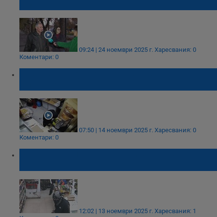
дискотека в Монтана
09:24 | 24 ноември 2025 г.
Харесвания: 0
Коментари: 0
Разказ на служителите, заплашени с
пистолет в Монтана
07:50 | 14 ноември 2025 г.
Харесвания: 0
Коментари: 0
Задържаха 16-годишен младеж за
въоръжен грабеж в Монтана
12:02 | 13 ноември 2025 г.
Харесвания: 1