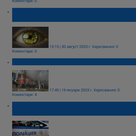
Коментари: 0
Задържаха мъж за домашно насилие над
жена в Монтана
15:15 | 30 август 2025 г.
Харесвания: 0
Коментари: 0
Пламна локомотив на гарата в Брусарци
17:40 | 16 януари 2025 г.
Харесвания: 0
Коментари: 4
Мъж пострада при домашно насилие в
Монтанско