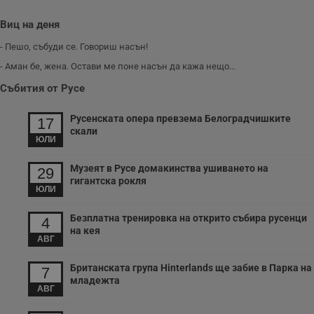
версия на
сайта.
интерфейса на
Youtube.
Виц на деня
_sharedID_cst
.dunavmost.com
11
Тази бисквитка се
месеца 4
използва за
седмици
проследяване на
- Пешо, събуди се. Говориш насън!
потребителски
взаимодействия и
- Аман бе, жена. Остави ме поне насън да кажа нещо...
ангажираност на
уебсайта за
Събития от Русе
подобряване на
обслужването и
потребителския
Русенската опера превзема Белоградчишките
17
опит.
скали
ЮЛИ
Gtest
1
Тази бисквитка се
Gemius
седмица
използва за A/B
.hit.gemius.pl
тестване на
Музеят в Русе домакинства ушиването на
29
уебсайта чрез
гигантска рокля
събиране на
ЮЛИ
данни за
поведението и
взаимодействието
Безплатна тренировка на открито събира русенци
4
на посетителите.
на кея
Той помага за
АВГ
подобряване на
потребителския
опит, като
Британската група Hinterlands ще забие в Парка на
7
разбира как
младежта
потребителите се
АВГ
ангажират с
различни
елементи на