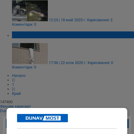
12:23 | 18 май 2023 г.
Харесвания: 2
Коментари: 0
Бягство от детски дом като по филмите
17:36 | 22 юли 2020 г.
Харесвания: 0
Коментари: 0
Начало
⟨⟨
1
⟩⟩
Край
147400
Фенове харесват
Dunavmost
Най-четени новини