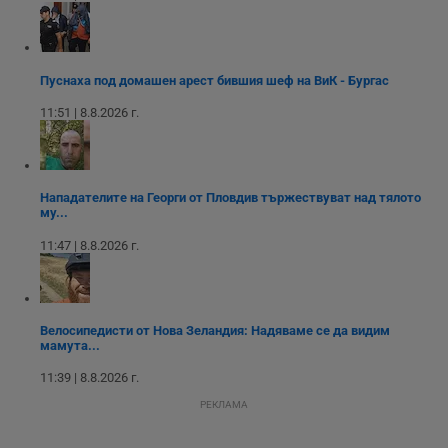
р
п
н
п
к
ч
Пуснаха под домашен арест бившия шеф на ВиК - Бургас
п
с
11:51 | 8.8.2026 г.
б
__cf_bm
29
Т
Cloudflare Inc.
минути
с
.twitter.com
59
р
секунди
м
Нападателите на Георги от Пловдив тържествуват над тялото
б
му...
о
у
п
11:47 | 8.8.2026 г.
о
и
т
receive-cookie-deprecation
.hit.gemius.pl
1 година
Т
с
Велосипедисти от Нова Зеландия: Надяваме се да видим
с
мамута...
н
н
11:39 | 8.8.2026 г.
п
б
РЕКЛАМА
п
с
о