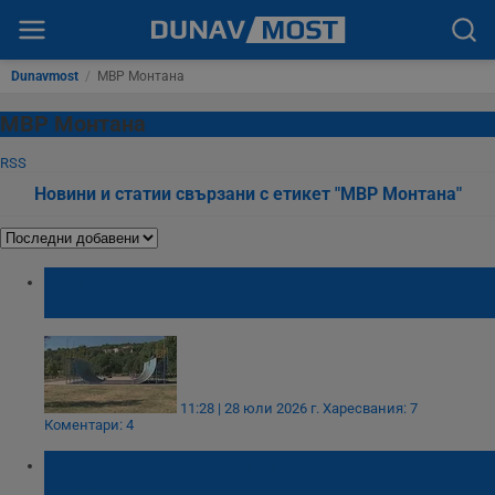
Dunavmost
/
МВР Монтана
МВР Монтана
RSS
Новини и статии свързани с етикет "МВР Монтана"
Полицаи спасиха младеж от обесване в
Монтана
11:28 | 28 юли 2026 г.
Харесвания: 7
Коментари: 4
Товарен влак се запали край гара
Бойчиновци