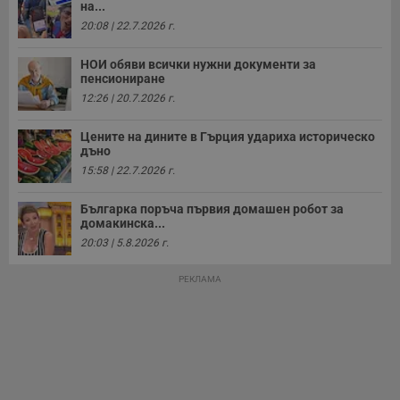
на...
20:08 | 22.7.2026 г.
НОИ обяви всички нужни документи за
пенсиониране
Строго необходимо
Ефективност
12:26 | 20.7.2026 г.
Таргетиране
Функционалност
Цените на дините в Гърция удариха историческо
Некласифицирани
дъно
15:58 | 22.7.2026 г.
Строго необходимите бисквитки позволяват основната
функционалност на уебсайта, като потребителско
влизане и управление на акаунта. Уебсайтът не може да
Българка поръча първия домашен робот за
се използва правилно без строго необходими
домакинска...
бисквитки.
20:03 | 5.8.2026 г.
Валиден
Име
Доставчик
/
Домейн
О
до
РЕКЛАМА
__RequestVerificationToken
Сесия
Т
Microsoft
п
Corporation
ф
www.dunavmost.com
з
п
и
п
A