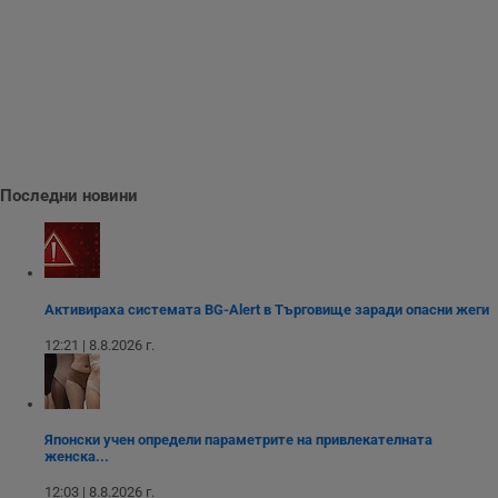
т
е
д
н
п
с
у
и
ф
н
м
Т
и
Последни новини
п
у
з
б
VISITOR_PRIVACY_METADATA
5 месеца
Т
YouTube
4
с
.youtube.com
Активираха системата BG-Alert в Търговище заради опасни жеги
седмици
с
с
12:21 | 8.8.2026 г.
п
и
п
т
в
с
Японски учен определи параметрите на привлекателната
з
женска...
с
п
о
12:03 | 8.8.2026 г.