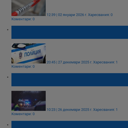
12:39 | 02 януари 2026 г.
Харесвания: 0
Коментари: 0
Служители намериха предмет,
наподобяващ снаряд край Монтана
20:45 | 27 декември 2025 г.
Харесвания: 1
Коментари: 0
Шофьор загина на място след удар в
бетонна ограда край Лом
10:23 | 26 декември 2025 г.
Харесвания: 1
Коментари: 0
Пребиха мъже с метални палки в