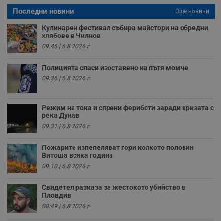
р
п
Последни новини
Още новини
н
п
Кулинарен фестивал събира майстори на обредни
к
хлябове в Чилнов
ч
п
09:46 | 6.8.2026 г.
с
б
Полицията спаси изоставено на пътя момче
__cf_bm
29
Т
Cloudflare Inc.
минути
с
.twitter.com
09:36 | 6.8.2026 г.
59
р
секунди
м
б
о
Режим на тока и спрени фериботи заради кризата с
у
река Дунав
п
о
09:31 | 6.8.2026 г.
и
т
Пожарите изпепеляват гори колкото половин
receive-cookie-deprecation
.hit.gemius.pl
1 година
Т
Витоша всяка година
с
09:10 | 6.8.2026 г.
с
н
н
Свидетел разказа за жестокото убийство в
п
Пловдив
б
п
08:49 | 6.8.2026 г.
с
о