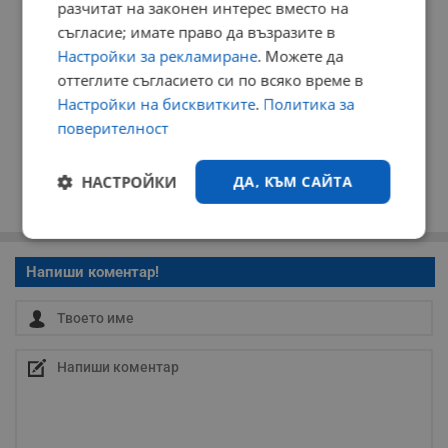
разчитат на законен интерес вместо на
съгласие; имате право да възразите в
Настройки за рекламиране
. Можете да
оттеглите съгласието си по всяко време в
Настройки на бисквитките
.
Политика за
поверителност
НАСТРОЙКИ
ДА, КЪМ САЙТА
Строго
Ефективност
необходимо
Напиши коментар!
Таргетиране
Функционалност
Некласифицирани