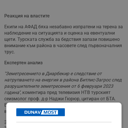
Реакция на властите
Екипи на АФАД бяха незабавно изпратени на терена за
наблюдение на ситуацията и оценка на евентуални
щети. Турската служба за бедствия запази повишено
внимание към района в часовете след първоначалния
трус.
Експертен анализ
"Земетресението в Диарбекир е следствие от
натрупването на енергия в района Битлис-Загрос след
разрушителните земетресения от 6 февруари 2023
година"
, коментира пред телевизия НТВ турският
сеизмолог проф. д-р Наджи Гюрюр, цитиран от БТА.
Експертът предупреди за необходимост от повишено
внимание в региона.
Земетресенията от февруари 2023 година, с магнитуд