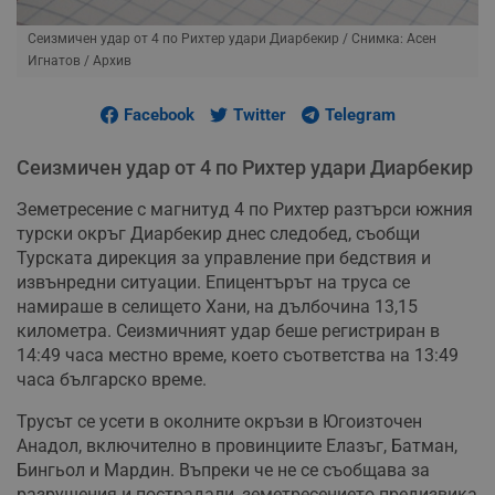
Сеизмичен удар от 4 по Рихтер удари Диарбекир
/ Снимка: Асен
Игнатов / Архив
Facebook
Twitter
Telegram
Сеизмичен удар от 4 по Рихтер удари Диарбекир
Земетресение с магнитуд 4 по Рихтер разтърси южния
турски окръг Диарбекир днес следобед, съобщи
Турската дирекция за управление при бедствия и
извънредни ситуации. Епицентърът на труса се
намираше в селището Хани, на дълбочина 13,15
километра. Сеизмичният удар беше регистриран в
14:49 часа местно време, което съответства на 13:49
часа българско време.
Трусът се усети в околните окръзи в Югоизточен
Анадол, включително в провинциите Елазъг, Батман,
Бингьол и Мардин. Въпреки че не се съобщава за
разрушения и пострадали, земетресението предизвика