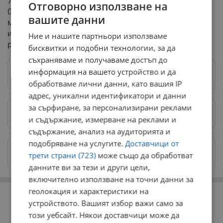
7,9 и 7,4 по Рихтер, причиниха смъртта на повече от 50
Отговорно използване на
000 души в 11 южни турски провинции и оставиха
вашите данни
милиони хора без дом. Регионът продължава да
изпитва последващи трусове, свързани с този
Ние и нашите партньори използваме
разрушителен сеизмичен период.
бисквитки и подобни технологии, за да
съхраняваме и получаваме достъп до
информация на вашето устройство и да
Следвай ни в Google News
→
обработваме лични данни, като вашия IP
адрес, уникални идентификатори и данни
за сърфиране, за персонализирани реклами
Предпочитани източници
→
и съдържание, измерване на реклами и
съдържание, анализ на аудиторията и
подобряване на услугите.
Доставчици от
Изпращайте снимки и информация на
трети страни (723)
може също да обработват
news@dunavmost.com
данните ви за тези и други цели,
включително използване на точни данни за
РЕКЛАМА
геолокация и характеристики на
устройството. Вашият избор важи само за
този уебсайт. Някои доставчици може да