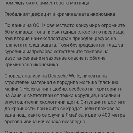
помежду си и с циментовата матрица.
Глобалният дефицит и криминалната икономика
По данни на ООН човечеството консумира огромните
50 милиарда тона пясък годишно, което го превръща
във втория най-експлоатиран природен ресурс на
планетата след водата. Този безпрецедентен глад за
суровини изпреварва естествените темпове на
възстановяване и захранва опасна глобална
криминална икономика.
Според анализи на Deutsche Welle, липсата на
строителен материал е породила могъща "пясъчна
мафия". Нелегалният добив, особено на територията
на Азия, е съпътстван от тежка корупция, насилие и
опустошителни екологични щети. Ситуацията достига
до крайности, при които се крадат цели плажове за
една нощ, както се случи в Ямайка, където 400 метра
брегова ивица изчезнаха безследно.
Местният морски пясък в Персийския залив не е