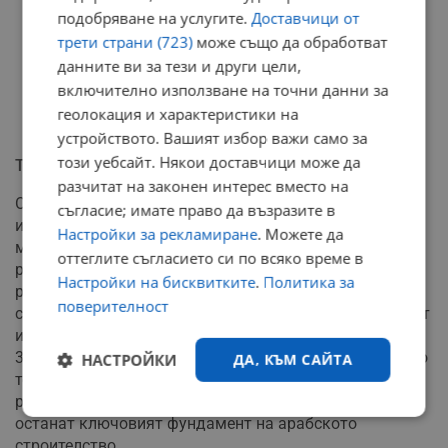
подобряване на услугите.
Доставчици от
трети страни (723)
може също да обработват
данните ви за тези и други цели,
включително използване на точни данни за
геолокация и характеристики на
устройството. Вашият избор важи само за
този уебсайт. Някои доставчици може да
Търсене на алтернативи
разчитат на законен интерес вместо на
Осъзнавайки своята зависимост от скъпия внос,
съгласие; имате право да възразите в
инженерните центрове в Абу Даби и Рияд инвестират
Настройки за рекламиране
. Можете да
мащабно в технологии за преработка на местните
оттеглите съгласието си по всяко време в
ресурси. Разработват се методи за механично
Настройки на бисквитките
.
Политика за
раздробяване на твърди скали, както и
поверителност
специализирани полимерни лепила, които да позволят
използването на дюнния пясък. Индустрията тества и
3D принтиране с така наречения "зелен бетон". Докато
НАСТРОЙКИ
ДА, КЪМ САЙТА
тези технологии не постигнат икономическа
рентабилност обаче, австралийските пясъци ще
Строго
Ефективност
останат ключовият фундамент на арабското
необходимо
строителство.