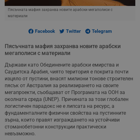
Пясъчната мафия захранва новите арабски мегаполиси с
материали
Facebook
Twitter
Telegram
Пясъчната мафия захранва новите арабски
мегаполиси с материали
Държави като Обединените арабски емирства и
Саудитска Арабия, чиято територия е покрита почти
изцяло от пустини, внасят милиони тонове строителен
пясък от Австралия за реализирането на своите
мегапроекти, съобщават от Програмата на ООН за
околната среда (UNEP). Причината за този глобален
логистичен парадокс не е липсата на ресурс, а
фундаменталните физични свойства на пустинните
зърна, които правят изграждането на устойчиви
стоманобетонни конструкции практически
невъзможно.