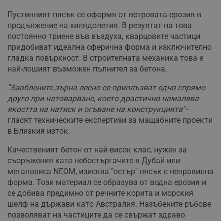
Пустинният пясък се оформя от ветровата ерозия в
продължение на хилядолетия. В резултат на това
постоянно триене във въздуха, кварцовите частици
придобиват идеална сферична форма и изключително
гладка повърхност. В строителната механика това е
най-лошият възможен пълнител за бетона.
"Заоблените зърна лесно се приплъзват едно спрямо
друго при натоварване, което драстично намалява
якостта на натиск и огъване на конструкцията"
-
гласят техническите експертизи за мащабните проекти
в Близкия изток.
Качественият бетон от най-висок клас, нужен за
съоръжения като небостъргачите в Дубай или
мегаполиса NEOM, изисква "остър" пясък с неправилна
форма. Този материал се образува от водна ерозия и
се добива предимно от речните корита и морския
шелф на държави като Австралия. Назъбените ръбове
позволяват на частиците да се свържат здраво