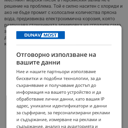
решение на проблема. Той е силно наситен с хлориди и
ако не бъде промит с колосални количества прясна
вода, предизвиква електрохимична корозия, която
разрушава стоманената армировка на сградите само
за няколко години. Освен това мащабният подводен
добив в ОАЕ вече нанесе непоправими щети на
кораловите рифове в региона.
Отговорно използване на
РЕКЛАМА
вашите данни
Ние и нашите партньори използваме
бисквитки и подобни технологии, за да
съхраняваме и получаваме достъп до
информация на вашето устройство и да
обработваме лични данни, като вашия IP
адрес, уникални идентификатори и данни
за сърфиране, за персонализирани реклами
и съдържание, измерване на реклами и
съдържание, анализ на аудиторията и