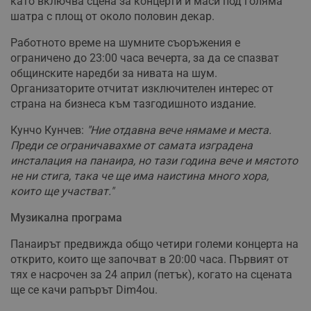
като включва сцена за концерти и маси под голяма
шатра с площ от около половин декар.
Работното време на шумните съоръжения е
ограничено до 23:00 часа вечерта, за да се спазват
общинските наредби за нивата на шум.
Организаторите отчитат изключителен интерес от
страна на бизнеса към тазгодишното издание.
Кунчо Кунчев:
"Ние отдавна вече нямаме и места.
Преди се ограничавахме от самата изградена
инсталация на панаира, но тази година вече и мястото
не ни стига, така че ще има наистина много хора,
които ще участват."
Музикална програма
Панаирът предвижда общо четири големи концерта на
открито, които ще започват в 20:00 часа. Първият от
тях е насрочен за 24 април (петък), когато на сцената
ще се качи рапърът Dim4ou.