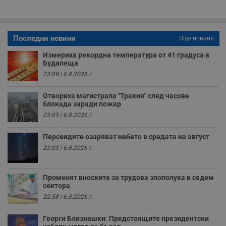
различни
елементи на
уебсайта по
време на етапите
на тестване.
Последни новини
Още новини
Gdyn
1 година
Тази бисквитка се
Gemius
използва за
.hit.gemius.pl
Измериха рекордна температура от 41 градуса в
събиране на
Будапеща
анонимни
23:09 | 6.8.2026 г.
статистически
данни, свързани с
посещенията в
Отвориха магистрала "Тракия" след часове
уебсайта на
потребителя, като
блокада заради пожар
броя на
23:05 | 6.8.2026 г.
посещенията,
средното време,
прекарано на
Персеидите озаряват небето в средата на август
уебсайта и какви
страници са били
23:03 | 6.8.2026 г.
заредени. Целта е
да се подобри
съдържанието на
сайта и
Променят вноските за трудова злополука в седем
потребителския
сектора
опит.
22:58 | 6.8.2026 г.
Gdynp
1 година
Тази бисквитка се
Gemius
използва с цел
.hit.gemius.pl
събиране на
Георги Близнашки: Предстоящите президентски
информация за