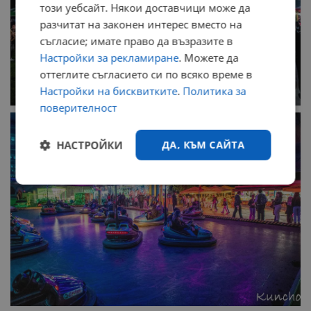
този уебсайт. Някои доставчици може да
разчитат на законен интерес вместо на
съгласие; имате право да възразите в
Настройки за рекламиране
. Можете да
оттеглите съгласието си по всяко време в
Настройки на бисквитките
.
Политика за
поверителност
НАСТРОЙКИ
ДА, КЪМ САЙТА
Строго
Ефективност
необходимо
Таргетиране
Функционалност
Некласифицирани