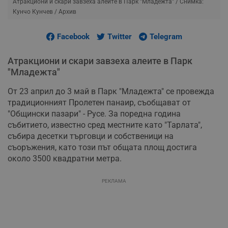
Атракциони и скари завзеха алеите в Парк "Младежта"
/ Снимка:
Кунчо Кунчев / Архив
Facebook
Twitter
Telegram
Атракциони и скари завзеха алеите в Парк
"Младежта"
От 23 април до 3 май в Парк "Младежта" се провежда
традиционният Пролетен панаир, съобщават от
"Общински пазари" - Русе. За поредна година
събитието, известно сред местните като "Тарлата",
събира десетки търговци и собственици на
съоръжения, като този път общата площ достига
около 3500 квадратни метра.
РЕКЛАМА