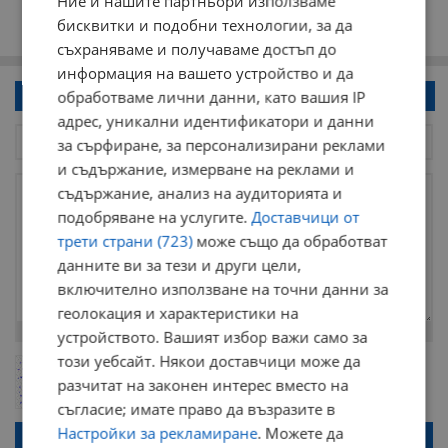
Ние и нашите партньори използваме
бисквитки и подобни технологии, за да
съхраняваме и получаваме достъп до
информация на вашето устройство и да
Напиши коментар!
обработваме лични данни, като вашия IP
адрес, уникални идентификатори и данни
за сърфиране, за персонализирани реклами
и съдържание, измерване на реклами и
съдържание, анализ на аудиторията и
подобряване на услугите.
Доставчици от
трети страни (723)
може също да обработват
данните ви за тези и други цели,
включително използване на точни данни за
геолокация и характеристики на
Остават
2000
символа
устройството. Вашият избор важи само за
този уебсайт. Някои доставчици може да
ОБНОВИ
Поради зачестилите злоупотреби в сайта, за да оставите анонимен
разчитат на законен интерес вместо на
коментар или да гласувате изискваме да се идентифицирате с
google акаунт.
съгласие; имате право да възразите в
Настройки за рекламиране
. Можете да
Натискайки на бутона "Вход с google" по-долу, коментарът ви ще