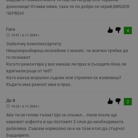
доносници! Отзиви няма, така че по добре се скрий,МИШОК 
Строго необходимо
Ефективност
ЧЕРВЕН!
Таргетиране
Функционалност
Некласифицирани
Гого
4
14:51 | 6.11.2024 г.
Строго необходимите бисквитки позволяват основната
Забелчиу комплексарчету

функционалност на уебсайта, като потребителско
влизане и управление на акаунта. Уебсайтът не може да
Нищонеразбиращ незнайник с мания , че всички трябва да 
се използва правилно без строго необходими
го познават

бисквитки.
Когато ремонтира у вас имаше ли прах и съседите бяха ли 
Валиден
вдигнали ръце от теб?

Име
Доставчик
/
Домейн
О
до
Като какъв морален съдник или строител се изявяваш?

__RequestVerificationToken
Сесия
Т
Microsoft
п
Corporation
ф
www.dunavmost.com
з
п
До 8
2
и
14:25 | 6.11.2024 г.
п
A
Абе ти си голям тъпак! Ще се спънел... Нали после ще 
т
е
нарежат асфалта и ще поставят 2 слоя до необходимата 
д
дебелина. Съвсем нормално си е на този етап да стърчат 
н
п
бордюрите.