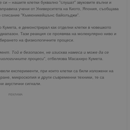
е си – нашите клетки буквално "слушат" звуковите вълни и
направиха учени от Университета на Киото, Япония, съобщава
то списание "Къмюникейшънс байолъджи".
 Кумета, е демонстрирал как отделни клетки в човешкото
 диапазон. Тази реакция се проявява на молекулярно ниво и
збирането на физиологичните процеси.
нт. Той е безопасен, не изисква намеса и може да се
изиологичните процеси
", отбелязва Масахиро Кумета.
овели експерименти, при които клетки са били изложени на
ране, микроскопия и други съвременни техники, те са
ни акустични сигнали.
РЕКЛАМА