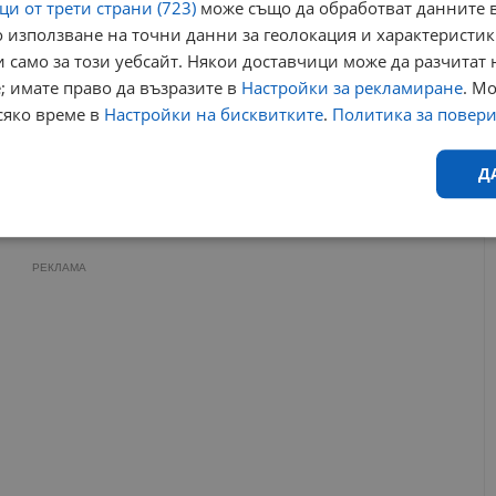
и от трети страни (723)
може също да обработват данните в
19:01 | 25.10.2025 г.
 използване на точни данни за геолокация и характеристик
 само за този уебсайт. Някои доставчици може да разчитат 
Семейна почивка спасява Киото от атомна бомба
; имате право да възразите в
Настройки за рекламиране
. М
07:37 | 6.8.2025 г.
сяко време в
Настройки на бисквитките
.
Политика за повер
Д
ви вълни
клетки чуват
адипоцити
масахиро кумета
енна активност
Ефективност
Таргетиране
Функционалност
Н
РЕКЛАМА
еобходимо
Ефективност
Таргетиране
Функционалност
Неклас
исквитки позволяват основната функционалност на уебсайта, като потребителско
не може да се използва правилно без строго необходими бисквитки.