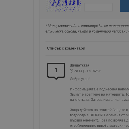
Поради зачестилите злоупотреби в сайта, 
изискваме да се идентифицирате с Google 
Натискайки на Google бутона коментарът 
попълнили по-горе в полето "Твоето име".
* Моля, използвайте кирилица! Не се толерират 
Име
Доставчи
Доста
съхранявана при нас или показвана на дру
Име
Име
Домейн
Доме
етническа основа, както и коментари написани с
Име
__Secure-ROLLOUT_T
__gfp_s_64b
_sharedID
.dunavmo
.vbox
cfzs_google-analytics_v
YSC
Списък с коментари
__Secure-YNID
VISITOR_INFO1_LIVE
g_state
FCCDCF
mid
.duna
Meta Pla
Шишатката
1
cfz_google-analytics_v4
Inc.
20:14 | 21.4.2025 г.
_sharedID_cst
.duna
.instagra
Добро утро!

Gtest
Gemiu
Информацията е поднесена наполо
.hit.ge
Звукът е трептене на материята. То
на клетката. Затова има цяла наука 
Gdyn
Gemiu
Защо действа на гените? Защото в 
.hit.ge
водорода е ВТОРИЯТ елемент от Мен
първия елемент). Това позволява д
етер(енергийно ниво) с материя (в