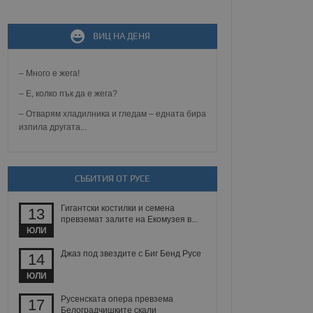
ВИЦ НА ДЕНЯ
не, зададена от уеб
 ASP.NET MVC
спре неразрешеното
т, известно като
– Много е жега!
тове. Той не съдържа
щожава при затваряне
– Е, колко пък да е жега?
– Отварям хладилника и гледам – едната бира
ение на съгласието на
ст за тяхното
изпила другата...
а данни за съгласието
ични политики и
антира, че техните
 сесии.
СЪБИТИЯ ОТ РУСЕ
аничаване между хората
а, за да се правят
хния уебсайт.
Гигантски костилки и семена
13
превземат залите на Екомузея в...
ЮЛИ
сигнализира на
 на бисквитките,
Джаз под звездите с Биг Бенд Русе
а съответствие и
14
ндарти и
ЮЛИ
ck и предоставя
Русенската опера превзема
17
требител използва
Белоградчишките скали