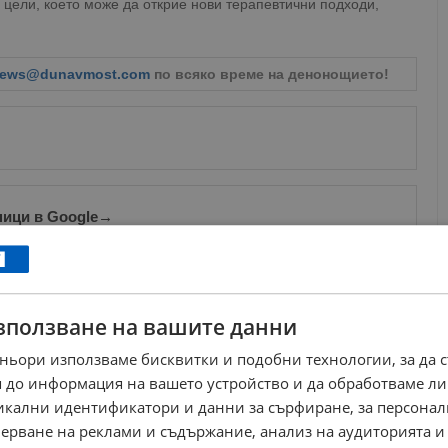
цели, което може да открие нови терапевтични подходи,
ews@dunavmost.com
по всяко време на денонощието!
ници в Google
→
Още по темата
зползване на вашите данни
Учените тестват лекарство за израстване на нови
зъби
ньори използваме бисквитки и подобни технологии, за да 
11:23 | 7.5.2024 г.
 до информация на вашето устройство и да обработваме ли
Сапунът не отмива специфичния аромат на
старостта
никални идентификатори и данни за сърфиране, за персона
09:25 | 13.5.2026 г.
ерване на реклами и съдържание, анализ на аудиторията и
Учени изчислиха докога ще има живот на Земята