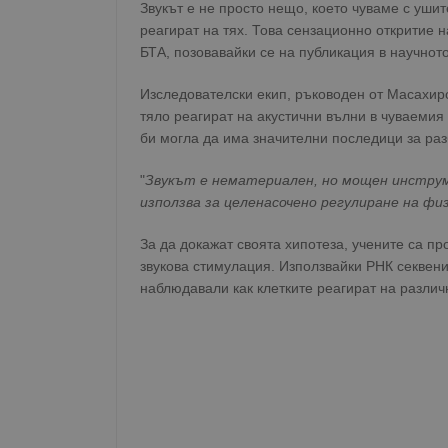
Звукът е не просто нещо, което чуваме с ушит
реагират на тях. Това сензационно откритие 
БТА, позовавайки се на публикация в научно
Изследователски екип, ръководен от Масахиро
тяло реагират на акустични вълни в чуваемия
би могла да има значителни последици за ра
"
Звукът е нематериален, но мощен инструме
използва за целенасочено регулиране на ф
За да докажат своята хипотеза, учените са пр
звукова стимулация. Използвайки РНК секвени
наблюдавали как клетките реагират на различ