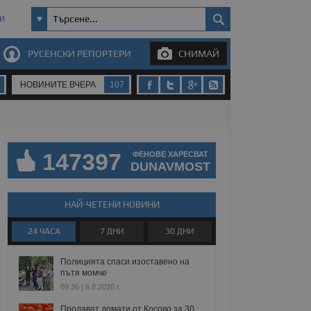
И
РУСЕНСКИ РЕПОРТЕРИ
СНИМАЙ
НОВИНИТЕ ВЧЕРА
107
147397
ФЕНОВЕ ХАРЕСВАТ
DUNAVMOST
НАЙ-ЧЕТЕНИ НОВИНИ
24 ЧАСА
7 ДНИ
30 ДНИ
Полицията спаси изоставено на
пътя момче
09:36 | 6.8.2026 г.
Продават домати от Косово за 30