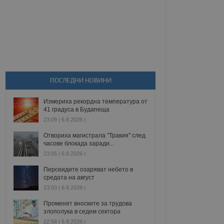
ПОСЛЕДНИ НОВИНИ
Измериха рекордна температура от
41 градуса в Будапеща
23:09 | 6.8.2026 г.
Отвориха магистрала "Тракия" след
часове блокада заради...
23:05 | 6.8.2026 г.
Персеидите озаряват небето в
средата на август
23:03 | 6.8.2026 г.
Променят вноските за трудова
злополука в седем сектора
22:58 | 6.8.2026 г.