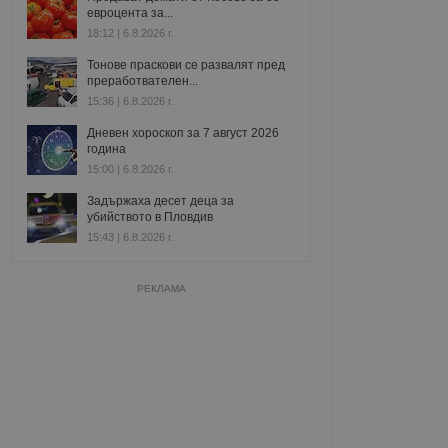
евроцента за...
18:12 | 6.8.2026 г.
Тонове праскови се развалят пред
преработвателен...
15:36 | 6.8.2026 г.
Дневен хороскоп за 7 август 2026
година
15:00 | 6.8.2026 г.
Задържаха десет деца за
убийството в Пловдив
15:43 | 6.8.2026 г.
РЕКЛАМА