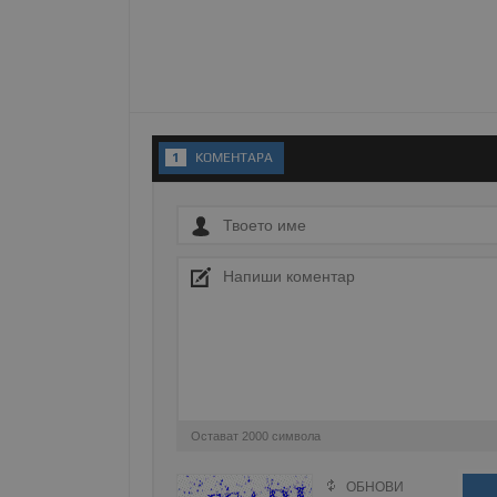
Име
__RequestVerificationT
1
KОМЕНТАРA
VISITOR_PRIVACY_MET
__cf_bm
receive-cookie-depreca
Остават
2000
символа
ASP.NET_SessionId
ОБНОВИ