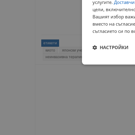
услугите.
Доставчиц
цели, включително
Вашият избор важи
вместо на съгласие
съгласието си по в
етикети
НАСТРОЙКИ
киото
японски учени
мастни клетки
звуко
неинвазивна терапия
звукова стимулация
г
Строго
необходимо
Строго н
Строго необходимите б
на акаунта. Уебсайтът 