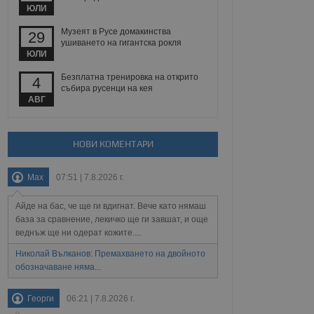
йният потребител може
ЮЛИ
 уебсайт.
Музеят в Русе домакинства
29
ушиването на гигантска рокля
ЮЛИ
Описание
Безплатна тренировка на открито
4
събира русенци на кея
ребителски
елското поведение и
АВГ
раници на сайта. Тя
яване на сайта. Тя
не на прегледи на
формация, която е
взаимодействат с
нкционалност в целия
прекарано на
редпочитанията на
НОВИ КОМЕНТАРИ
 сайтове; тя може
остта на социалните
тора на сайта.
използва новата или
елски взаимодействия
Max
07:51 | 7.8.2026 г.
нето и потребителския
Айде на бас, че ще ги вдигнат. Вече като нямаш
рез събиране на данни
база за сравнение, лекичко ще ги завшат, и още
 помага за
веднъж ще ни одерат кожите....
отребителите се
тапите на тестване.
Николай Вълканов: Премахването на двойното
тистически данни,
обозначаване няма...
 броя на посещенията,
 са били заредени.
елския опит.
Георги
06:21 | 7.8.2026 г.