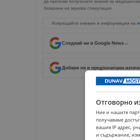
да приложи получените знания за медицински 
базирани на звукова стимулация.
Изпращайте снимки и информация на
n
Следвай ни в Google News
→
Добави ни в предпочитани източ
РЕКЛАМА
Отговорно и
Ние и нашите парт
получаваме достъп
вашия IP адрес, у
и съдържание, изм