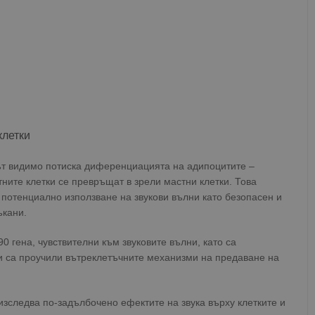
клетки
кът видимо потиска диференциацията на адипоцитите –
ните клетки се превръщат в зрели мастни клетки. Това
 потенциално използване на звукови вълни като безопасен и
ъкани.
 гена, чувствителни към звуковите вълни, като са
 и са проучили вътреклетъчните механизми на предаване на
зследва по-задълбочено ефектите на звука върху клетките и