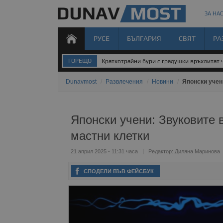
ЗА НАС
РУСЕ
БЪЛГАРИЯ
СВЯТ
РА
ГОРЕЩО
Краткотрайни бури с градушки връхлитат 
Dunavmost
/
Развлечения
/
Новини
/
Японски учен
Японски учени: Звуковите 
мастни клетки
21 април 2025 - 11:31 часа
Редактор:
Диляна Маринова
СПОДЕЛИ ВЪВ ФЕЙСБУК