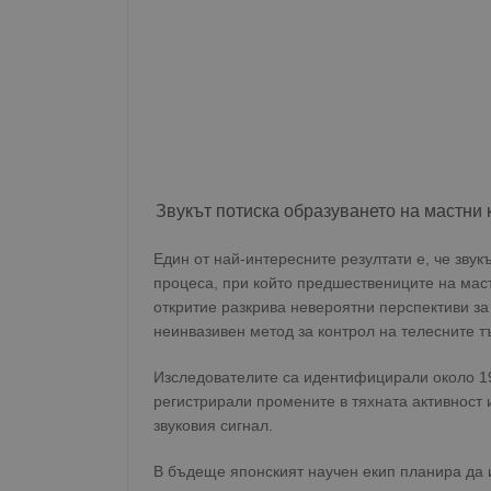
Звукът потиска образуването на мастни 
Един от най-интересните резултати е, че зву
процеса, при който предшествениците на маст
откритие разкрива невероятни перспективи за
неинвазивен метод за контрол на телесните т
Изследователите са идентифицирали около 190
регистрирали промените в тяхната активност
звуковия сигнал.
В бъдеще японският научен екип планира да и