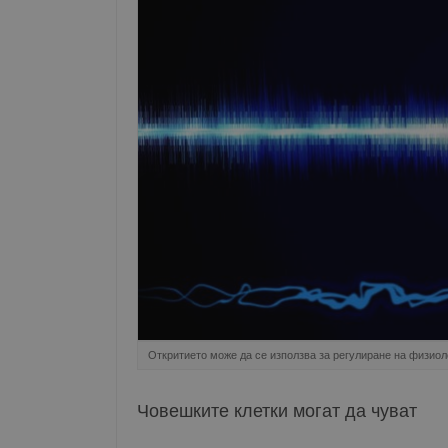
Откритието може да се използва за регулиране на физио
Човешките клетки могат да чуват