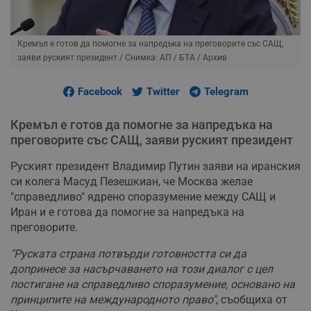
Кремъл е готов да помогне за напредъка на преговорите със САЩ,
заяви руският президент
/ Снимка: АП / БТА / Архив
Facebook
Twitter
Telegram
Кремъл е готов да помогне за напредъка на
преговорите със САЩ, заяви руският президент
Руският президент Владимир Путин заяви на иранския
си колега Масуд Пезешкиан, че Москва желае
"справедливо" ядрено споразумение между САЩ и
Иран и е готова да помогне за напредъка на
преговорите.
"Руската страна потвърди готовността си да
допринесе за насърчаването на този диалог с цел
постигане на справедливо споразумение, основано на
принципите на международното право"
, съобщиха от