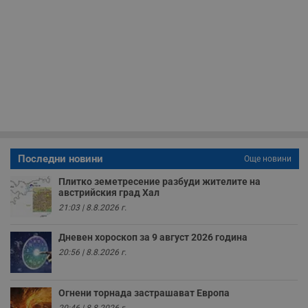
н
м
Т
и
п
у
з
б
VISITOR_PRIVACY_METADATA
5 месеца
Т
YouTube
4
с
.youtube.com
седмици
с
с
п
и
п
Последни новини
Още новини
т
в
с
Плитко земетресение разбуди жителите на
з
австрийския град Хал
с
21:03 | 8.8.2026 г.
п
о
р
Дневен хороскоп за 9 август 2026 година
п
н
20:56 | 8.8.2026 г.
п
к
ч
п
Огнени торнада застрашават Европа
с
б