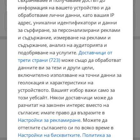
съхраняваме и получаваме достъп до
информация на вашето устройство и да
обработваме лични данни, като вашия IP
Изпращайте снимки и информация на
адрес, уникални идентификатори и данни
news@dunavmost.com
за сърфиране, за персонализирани реклами
и съдържание, измерване на реклами и
РЕКЛАМА
съдържание, анализ на аудиторията и
подобряване на услугите.
Доставчици от
трети страни (723)
може също да обработват
данните ви за тези и други цели,
включително използване на точни данни за
геолокация и характеристики на
устройството. Вашият избор важи само за
този уебсайт. Някои доставчици може да
разчитат на законен интерес вместо на
съгласие; имате право да възразите в
Настройки за рекламиране
. Можете да
оттеглите съгласието си по всяко време в
Настройки на бисквитките
.
Политика за