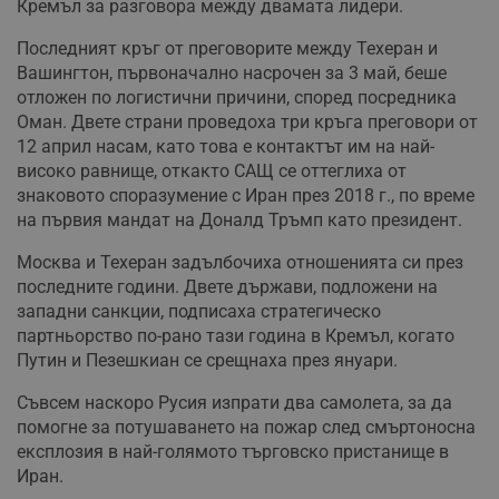
Кремъл за разговора между двамата лидери.
Последният кръг от преговорите между Техеран и
Вашингтон, първоначално насрочен за 3 май, беше
отложен по логистични причини, според посредника
Оман. Двете страни проведоха три кръга преговори от
12 април насам, като това е контактът им на най-
високо равнище, откакто САЩ се оттеглиха от
знаковото споразумение с Иран през 2018 г., по време
на първия мандат на Доналд Тръмп като президент.
Москва и Техеран задълбочиха отношенията си през
последните години. Двете държави, подложени на
западни санкции, подписаха стратегическо
партньорство по-рано тази година в Кремъл, когато
Путин и Пезешкиан се срещнаха през януари.
Съвсем наскоро Русия изпрати два самолета, за да
помогне за потушаването на пожар след смъртоносна
експлозия в най-голямото търговско пристанище в
Иран.