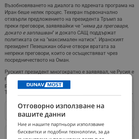
Възобновяването на диалога по ядрената програма на
Иран беше нелек процес. Техеран първоначално
отхвърли предложението на президента Тръмп за
преки преговори, заявявайки че "
няма да преговаря,
докато е заплашван
" и докато САЩ поддържат
политиката си на "максимален натиск". Иранският
президент Пезешкиан обаче отвори вратата за
непреки преговори, които се осъществяват чрез
посредничеството на Оман.
Руският президент многократно е заявявал, че Русия е
готова да помага за намирането на дипломатическо
решение на противопоставянето между Вашингтон и
Техеран и да играе посредническа роля в преговорите.
Отговорно използване на
Следвай ни в Google News
→
вашите данни
Ние и нашите партньори използваме
бисквитки и подобни технологии, за да
Предпочитани източници
→