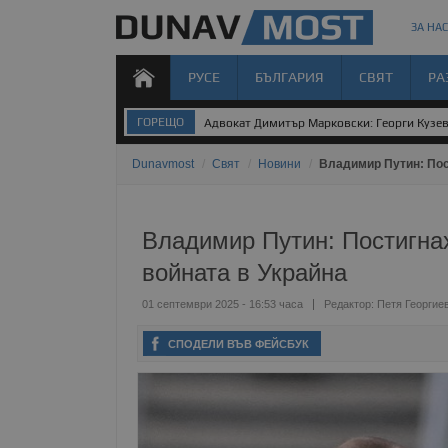
ЗА НАС
РУСЕ
БЪЛГАРИЯ
СВЯТ
РА
ГОРЕЩО
Адвокат Димитър Марковски: Георги Кузев 
Dunavmost
/
Свят
/
Новини
/
Владимир Путин: Пос
Владимир Путин: Постигна
войната в Украйна
01 септември 2025 - 16:53 часа
Редактор:
Петя Георгие
СПОДЕЛИ ВЪВ ФЕЙСБУК