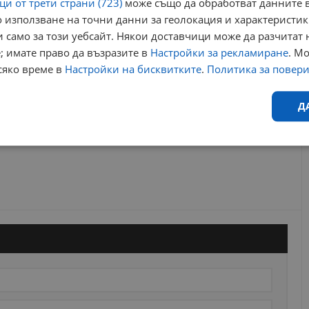
и от трети страни (723)
може също да обработват данните в
 използване на точни данни за геолокация и характеристик
 само за този уебсайт. Някои доставчици може да разчитат 
; имате право да възразите в
Настройки за рекламиране
. М
сяко време в
Настройки на бисквитките
.
Политика за повер
Д
Ефективност
Таргетиране
Функционалност
Н
еобходимо
Ефективност
Таргетиране
Функционалност
Неклас
исквитки позволяват основната функционалност на уебсайта, като потребителско
не може да се използва правилно без строго необходими бисквитки.