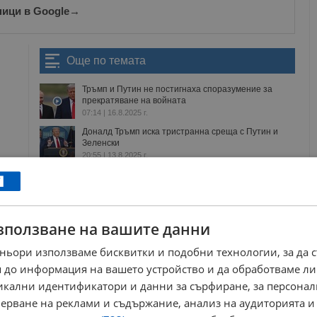
ници в Google
→
Още по темата
Тръмп и Путин не постигнаха споразумение за
прекратяване на войната
07:14 | 16.8.2025 г.
Доналд Тръмп иска тристранна среща с Путин и
Зеленски
20:55 | 13.8.2025 г.
Доналд Тръмп: Зеленски и Путин са като олио и
оцет
22:34 | 22.8.2025 г.
Лидерите на Франция, Германия и
зползване на вашите данни
Великобритания ще проведат разговор...
08:09 | 17.8.2025 г.
ньори използваме бисквитки и подобни технологии, за да 
 до информация на вашето устройство и да обработваме ли
н
аляска
мир
тръмп
споразумения
зеленски
никални идентификатори и данни за сърфиране, за персона
ерване на реклами и съдържание, анализ на аудиторията и
РЕКЛАМА