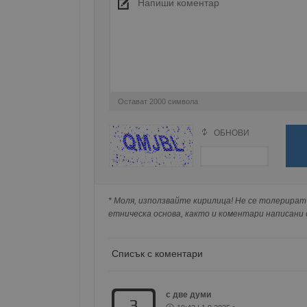
Име
__RequestVerificationT
Остават
2000
символа
VISITOR_PRIVACY_MET
ОБНОВИ
Поради зачестилите злоупотреби в сайта, 
изискваме да се идентифицирате с Google 
Натискайки на Google бутона коментарът 
__cf_bm
попълнили по-горе в полето "Твоето име".
* Моля, използвайте кирилица! Не се толерират 
съхранявана при нас или показвана на дру
етническа основа, както и коментари написани с
receive-cookie-depreca
Списък с коментари
ASP.NET_SessionId
с две думи
3