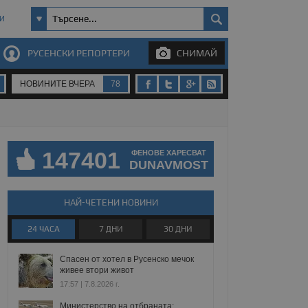
И
РУСЕНСКИ РЕПОРТЕРИ
СНИМАЙ
НОВИНИТЕ ВЧЕРА
78
147401
ФЕНОВЕ ХАРЕСВАТ
DUNAVMOST
НАЙ-ЧЕТЕНИ НОВИНИ
24 ЧАСА
7 ДНИ
30 ДНИ
Спасен от хотел в Русенско мечок
живее втори живот
17:57 | 7.8.2026 г.
Министерство на отбраната: