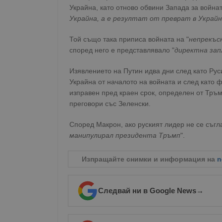
Украйна, като отново обвини Запада за войнат
Украйна, а е резултат от преврат в Украйн
Той също така приписа войната на "
непрекъс
според него е представлявало "
директна зап
Изявлението на Путин идва дни след като Ру
Украйна от началото на войната и след като 
изправен пред краен срок, определен от Тръм
преговори със Зеленски.
Според Макрон, ако руският лидер не се съгла
манипулирал президента Тръмп
".
Изпращайте снимки и информация на
n
Следвай ни в Google News
→