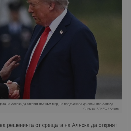
щата на Аляска да открият път към мир, но продължава да обвинява Запада
Снимка: БГНЕС / Архив
ява решенията от срещата на Аляска да открият