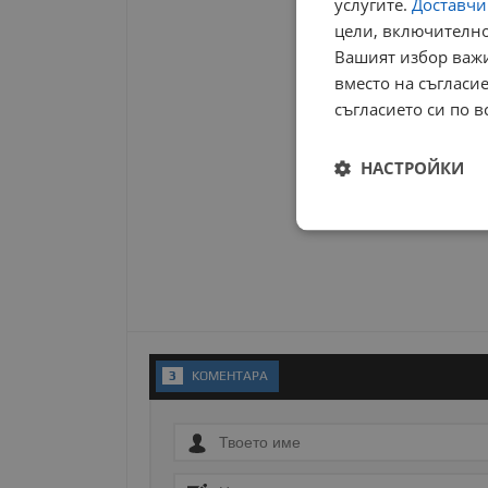
услугите.
Доставчиц
цели, включително
Вашият избор важи
вместо на съгласие
съгласието си по в
НАСТРОЙКИ
Строго
необходимо
3
KОМЕНТАРA
Строго н
Строго необходимите б
на акаунта. Уебсайтът 