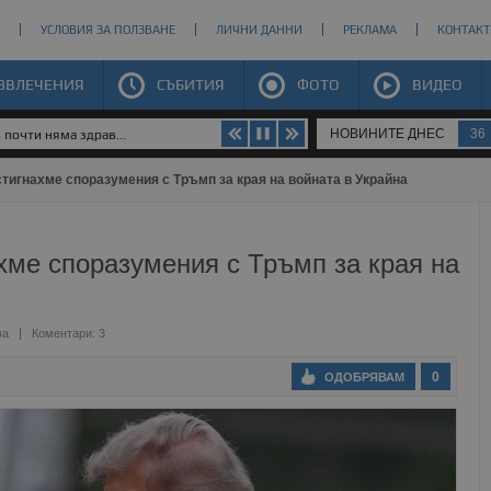
УСЛОВИЯ ЗА ПОЛЗВАНЕ
ЛИЧНИ ДАННИ
РЕКЛАМА
КОНТАКТ
ЗВЛЕЧЕНИЯ
СЪБИТИЯ
ФОТО
ВИДЕО
НОВИНИТЕ ДНЕС
36
почти няма здрав...
тигнахме споразумения с Тръмп за края на войната в Украйна
хме споразумения с Тръмп за края на
ва
Коментари: 3
0
ОДОБРЯВАМ