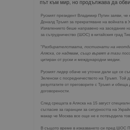
път към мир, но продължава да обв
Руският президент Владимир Путин заяви, че е
Доналд Тръмп за прекратяване на войната в 
Изявлението беше направено на заседание н
за сътрудничество (ШОС) в китайския град Ти
"
Разбирателствата, постигнати на неотда
Аляска, се надявам, също вървят в тази по
цитиран от руски и международни медии.
Руският лидер обаче не уточни дали ще се с
Зеленски с посредничеството на Тръмп. Той 
резултатите от преговорите с Тръмп и обеща 
договорености.
След срещата в Аляска на 15 август специалн
съгласие за гаранции за сигурността на Укра
макар че Москва все още не е потвърдила то
В същото време в изказването си пред ШОС 