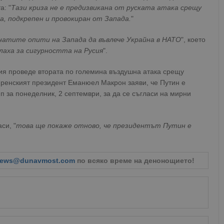
а: "
Тази криза не е предизвикана от руската атака срещу
а, подкрепен и провокиран от Запада.
"
натите опити на Запада да въвлече Украйна в НАТО
", което
лаха за сигурността на Русия
".
сия проведе втората по големина въздушна атака срещу
френският президент Еманюел Макрон заяви, че Путин е
п за понеделник, 2 септември, за да се съгласи на мирни
си, "
това ще покаже отново, че президентът Путин е
ews@dunavmost.com
по всяко време на денонощието!