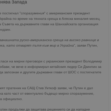
инява Запада
 постигнал "
споразумения
" с американския президент
Украйна по време на тяхната среща в Аляска миналия месец.
а Съвета на държавните глави на Шанхайската организация
ендзин.
внашната руско-американска среща на високо равнище в
сока, като отварят пътя към мир в Украйна
", заяви Путин,
ъгласи на мирни преговори с украинския президент Володимир
добави, че вече е информирал китайския лидер Си Дзинпин за
да запознае и другите държавни глави от ШОС с постигнатите
ият пратеник на САЩ Стив Уиткоф заяви, че Путин е дал
йна като част от евентуално бъдещо мирно споразумение,
ва официално.
Путин продължи да защитава решението си да нападне