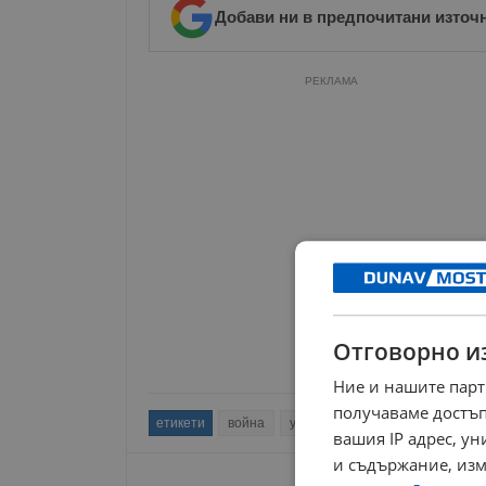
Добави ни в предпочитани източ
РЕКЛАМА
Отговорно и
Ние и нашите парт
получаваме достъп
етикети
война
украйна
президент
пути
вашия IP адрес, у
и съдържание, изм