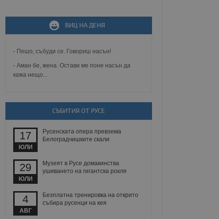
не, зададена от уеб
ВИЦ НА ДЕНЯ
 ASP.NET MVC
спре неразрешеното
т, известно като
- Пешо, събуди се. Говориш насън!
тове. Той не съдържа
щожава при затваряне
- Аман бе, жена. Остави ме поне насън да
кажа нещо...
ение на съгласието на
ст за тяхното
а данни за съгласието
ични политики и
антира, че техните
СЪБИТИЯ ОТ РУСЕ
 сесии.
аничаване между хората
Русенската опера превзема
17
а, за да се правят
Белоградчишките скали
хния уебсайт.
ЮЛИ
сигнализира на
Музеят в Русе домакинства
29
 на бисквитките,
ушиването на гигантска рокля
а съответствие и
ЮЛИ
ндарти и
Безплатна тренировка на открито
4
събира русенци на кея
ck и предоставя
АВГ
требител използва
йният потребител може