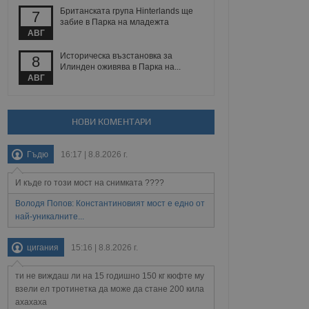
 уебсайт.
Британската група Hinterlands ще
7
забие в Парка на младежта
АВГ
Историческа възстановка за
8
Описание
Илинден оживява в Парка на...
АВГ
ребителски
елското поведение и
раници на сайта. Тя
яване на сайта. Тя
не на прегледи на
формация, която е
взаимодействат с
нкционалност в целия
прекарано на
НОВИ КОМЕНТАРИ
редпочитанията на
 сайтове; тя може
остта на социалните
тора на сайта.
използва новата или
Гъдю
16:17 | 8.8.2026 г.
елски взаимодействия
нето и потребителския
И къде го този мост на снимката ????
Володя Попов: Константиновият мост е едно от
рез събиране на данни
най-уникалните...
 помага за
отребителите се
тапите на тестване.
цигания
15:16 | 8.8.2026 г.
тистически данни,
 броя на посещенията,
ти не виждаш ли на 15 годишно 150 кг кюфте му
 са били заредени.
елския опит.
взели ел тротинетка да може да стане 200 кила
ахахаха
я за потребителското