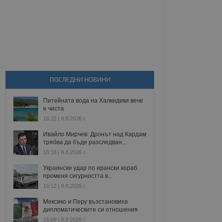
ПОСЛЕДНИ НОВИНИ
Питейната вода на Халкидики вече
е чиста
16:22 | 8.8.2026 г.
Ивайло Мирчев: Дронът над Кардам
трябва да бъде разследван...
16:18 | 8.8.2026 г.
Украински удар по ирански кораб
променя сигурността в...
16:12 | 8.8.2026 г.
Мексико и Перу възстановиха
дипломатическите си отношения
16:09 | 8.8.2026 г.