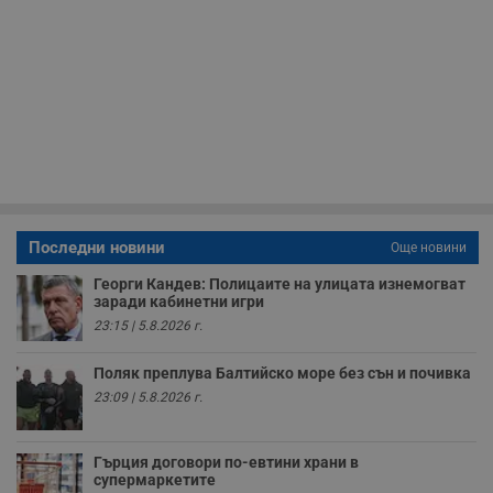
н
м
Т
и
п
у
з
б
VISITOR_PRIVACY_METADATA
5 месеца
Т
YouTube
4
с
.youtube.com
седмици
с
с
п
и
п
Последни новини
Още новини
т
в
Георги Кандев: Полицаите на улицата изнемогват
с
з
заради кабинетни игри
с
23:15 | 5.8.2026 г.
п
о
р
Поляк преплува Балтийско море без сън и почивка
п
н
23:09 | 5.8.2026 г.
п
к
ч
п
Гърция договори по-евтини храни в
с
супермаркетите
б