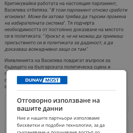
Критикувайки работата на настоящия парламент,
Василева отбеляза: "
В този парламент отново сработи
егоизмът. Може би затова трябва да търсим промяна
на избирателната система
". Тя подчерта
необходимостта от постоянно доказване на мястото
си в политиката: "
Урокът е, че не можеш да приемаш
присъствието си в политиката за даденост, а да
доказваш всекидневно защо си там"
.
Изявленията на Василева повдигат въпроси за
бъдещето на българската политическа сцена и
потенциалната нужда от реформи в избирателната
система, които да отговорят на променящите се
обществени нагласи и очаквания.
Отговорно използване на
Следвай ни в Google News
→
вашите данни
Ние и нашите партньори използваме
бисквитки и подобни технологии, за да
Предпочитани източници
→
съхраняваме и получаваме достъп до