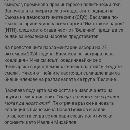
смисъл", преминава през интересен политически път.
Започнала кариерата си в младежките редици на
Съюза на демократичните сили (СДС), Василева по-
късно се присъединява към партия "Има такъв народ"
(ИТН), след което става част от "Величие", преди да се
обяви за независим народен представител.
За предстоящите парламентарни избори на 27
октомври 2024 година, Василева регистрира нова
коалиция - "Има смисъл", обединявайки се с
"Българска социалдемократическа партия" и "Бъдете
смели". Някои от нейните настоящи съмишленици са
бивши членове на разпадналата се група "Величие".
Василева подчерта важността на извличането на
поуки от миналия опит: "
Нещата в които си сгрешил,
могат да носят опит
". Тя отрече връзки на новата
коалиция с бизнесмена Васил Божков и заяви
готовността си да се изправи срещу политически
опоненти като Ивелин Михайлов.