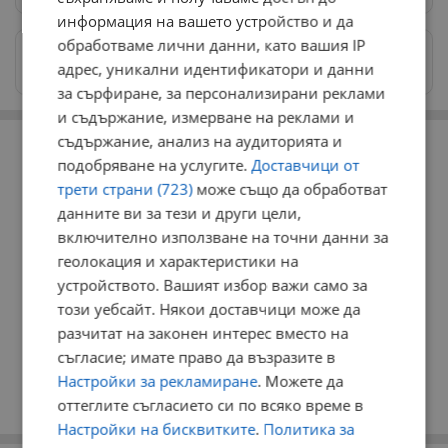
информация на вашето устройство и да
обработваме лични данни, като вашия IP
Изпращайте снимки и информация на
адрес, уникални идентификатори и данни
news@dunavmost.com
за сърфиране, за персонализирани реклами
и съдържание, измерване на реклами и
РЕКЛАМА
съдържание, анализ на аудиторията и
подобряване на услугите.
Доставчици от
трети страни (723)
може също да обработват
данните ви за тези и други цели,
включително използване на точни данни за
геолокация и характеристики на
устройството. Вашият избор важи само за
този уебсайт. Някои доставчици може да
разчитат на законен интерес вместо на
съгласие; имате право да възразите в
Настройки за рекламиране
. Можете да
оттеглите съгласието си по всяко време в
Настройки на бисквитките
.
Политика за