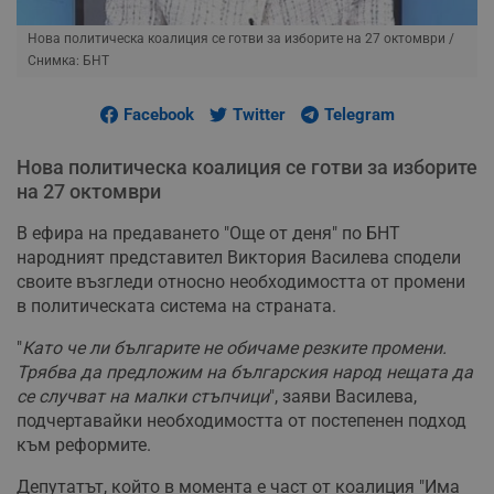
Нова политическа коалиция се готви за изборите на 27 октомври
/
Снимка: БНТ
Facebook
Twitter
Telegram
Нова политическа коалиция се готви за изборите
на 27 октомври
В ефира на предаването "Още от деня" по БНТ
народният представител Виктория Василева сподели
своите възгледи относно необходимостта от промени
в политическата система на страната.
"
Като че ли българите не обичаме резките промени.
Трябва да предложим на българския народ нещата да
се случват на малки стъпчици
", заяви Василева,
подчертавайки необходимостта от постепенен подход
към реформите.
Депутатът, който в момента е част от коалиция "Има