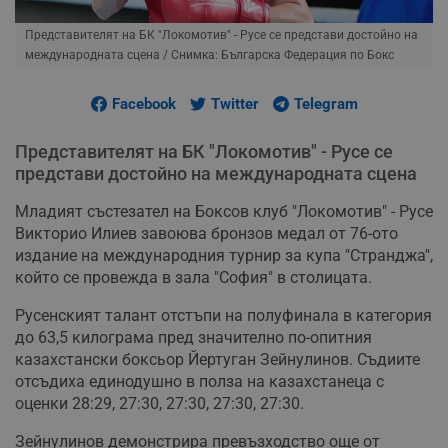
Представителят на БК "Локомотив" - Русе се представи достойно на
международната сцена
/ Снимка: Българска Федерация по Бокс
Facebook
Twitter
Telegram
Представителят на БК "Локомотив" - Русе се
представи достойно на международната сцена
Младият състезател на Боксов клуб "Локомотив" - Русе
Викторио Илиев завоюва бронзов медал от 76-ото
издание на международния турнир за купа "Странджа",
който се провежда в зала "София" в столицата.
Русенският талант отстъпи на полуфинала в категория
до 63,5 килограма пред значително по-опитния
казахстански боксьор Йертуган Зейнулинов. Съдиите
отсъдиха единодушно в полза на казахстанеца с
оценки 28:29, 27:30, 27:30, 27:30, 27:30.
Зейнулинов демонстрира превъзходство още от