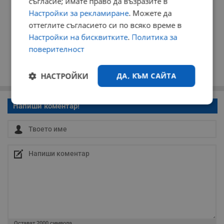
съгласие; имате право да възразите в
Настройки за рекламиране
. Можете да
оттеглите съгласието си по всяко време в
Настройки на бисквитките
.
Политика за
поверителност
НАСТРОЙКИ
ДА, КЪМ САЙТА
Строго
Ефективност
Напиши коментар!
необходимо
Таргетиране
Функционалност
Некласифицирани
Остават
2000
символа