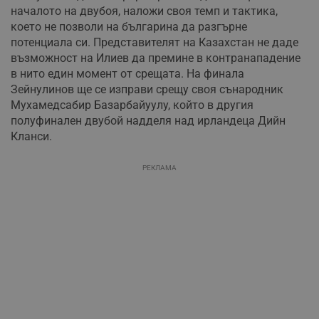
началото на двубоя, наложи своя темп и тактика,
което не позволи на българина да разгърне
потенциала си. Представителят на Казахстан не даде
възможност на Илиев да премине в контранападение
в нито един момент от срещата. На финала
Зейнулинов ще се изправи срещу своя сънародник
Мухамедсабир Базарбайуулу, който в другия
полуфинален двубой надделя над ирландеца Дийн
Кланси.
РЕКЛАМА