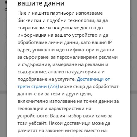
вашите данни
в света на аматьорския бокс, което традиционно
събира елитни състезатели от цял свят.
Ние и нашите партньори използваме
бисквитки и подобни технологии, за да
съхраняваме и получаваме достъп до
Следвай ни в Google News
→
информация на вашето устройство и да
обработваме лични данни, като вашия IP
адрес, уникални идентификатори и данни
Предпочитани източници
→
за сърфиране, за персонализирани реклами
и съдържание, измерване на реклами и
съдържание, анализ на аудиторията и
Изпращайте снимки и информация на
news@dunavmost.com
подобряване на услугите.
Доставчици от
трети страни (723)
може също да обработват
данните ви за тези и други цели,
РЕКЛАМА
включително използване на точни данни за
геолокация и характеристики на
устройството. Вашият избор важи само за
този уебсайт. Някои доставчици може да
разчитат на законен интерес вместо на