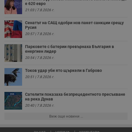
н
е 620 евро
п
к
21:03 | 7.8.2026 г.
ч
п
с
Сенатът на САЩ одобри нов пакет санкции срещу
б
Русия
__cf_bm
29
Т
Cloudflare Inc.
20:57 | 7.8.2026 г.
минути
с
.twitter.com
59
р
секунди
м
Парковете с батерии превърнаха България в
б
енергиен лидер
о
20:54 | 7.8.2026 г.
у
п
о
Токов удар уби ято щъркели в Габрово
и
т
20:51 | 7.8.2026 г.
receive-cookie-deprecation
.hit.gemius.pl
1 година
Т
с
с
Сателити показаха безпрецедентното пресъхване
н
на река Дунав
н
п
20:40 | 7.8.2026 г.
б
п
Виж още новини ...
с
о
с
а