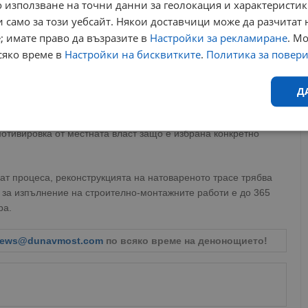
 използване на точни данни за геолокация и характеристик
 само за този уебсайт. Някои доставчици може да разчитат 
; имате право да възразите в
Настройки за рекламиране
. М
сяко време в
Настройки на бисквитките
.
Политика за повер
Д
коя от останалите фирми, които участваха в първоначалната
но договаряне, ще обжалва новата процедура. Очаква се
Ефективност
Таргетиране
Функционалност
Н
отивировка от местната власт защо е избрана конкретно
рат процеса, реконструкцията на натовареното трасе трябва
 за изпълнение на строително-монтажните работи е до 365
ра.
ews@dunavmost.com
по всяко време на денонощието!
еобходимо
Ефективност
Таргетиране
Функционалност
Неклас
исквитки позволяват основната функционалност на уебсайта, като потребителско
не може да се използва правилно без строго необходими бисквитки.
Валиден
Доставчик
/
Домейн
Описание