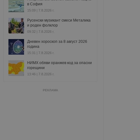
в София
15:09 | 7.8.2026 г.
Русенски музикант смеси Металика
и роден фолклор
09:32 | 7.8.2026 г.
Дневен хороскоп за 8 август 2026
година
15:31 | 7.8.2026 г.
НИМХ обяви оранжев код за опасни
горещини
13:46 | 7.8.2026 г.
РЕКЛАМА