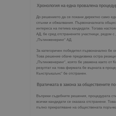
Хронология на една провалена процеду
До решението да се покани директно само ед
спънки и обжалвания. Първоначалната общес
интереса на петима кандидати. Тогава насто
АД, бе сред отстранените участници, редом 
„Пътинженеринг“ АД.
За категоричен победител първоначално бе 
Това решение обаче предизвика остра реакци
„Пътинженеринг“, която бе уважена както от К
резултат на това фирмата бе върната в проц
Кънстръкшънс“ бе отстранен.
Вратичката в закона за обществените п
Въпреки съдебните решения, процедурата стиг
всички кандидати се оказаха отстранени. То
пълно прекратяване на обществената поръчк