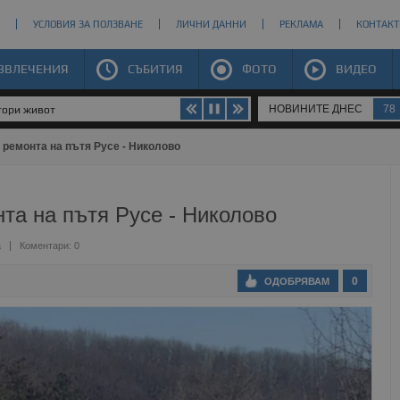
УСЛОВИЯ ЗА ПОЛЗВАНЕ
ЛИЧНИ ДАННИ
РЕКЛАМА
КОНТАКТ
ЗВЛЕЧЕНИЯ
СЪБИТИЯ
ФОТО
ВИДЕО
НОВИНИТЕ ДНЕС
78
втори живот
 ремонта на пътя Русе - Николово
нта на пътя Русе - Николово
а
Коментари: 0
0
ОДОБРЯВАМ