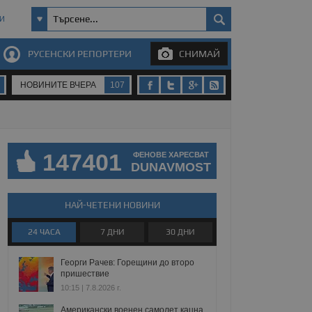
И
РУСЕНСКИ РЕПОРТЕРИ
СНИМАЙ
НОВИНИТЕ ВЧЕРА
107
147401
ФЕНОВЕ ХАРЕСВАТ
DUNAVMOST
НАЙ-ЧЕТЕНИ НОВИНИ
24 ЧАСА
7 ДНИ
30 ДНИ
Георги Рачев: Горещини до второ
пришествие
10:15 | 7.8.2026 г.
Американски военен самолет кацна