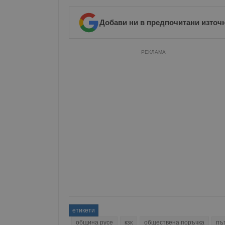
__RequestVerificationT
Добави ни в предпочитани източ
РЕКЛАМА
VISITOR_PRIVACY_MET
__cf_bm
receive-cookie-depreca
ASP.NET_SessionId
етикети
община русе
кзк
обществена поръчка
пъ