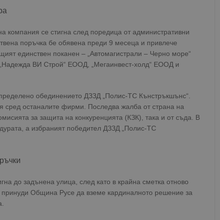
ра
на компания се стигна след поредица от административни
твена поръчка бе обявена преди 9 месеца и привлече
ящият единствен поканен – „Автомагистрали – Черно море“
с „Надежда ВИ Строй“ ЕООД, „Мегаинвест-холд“ ЕООД и
определено обединението ДЗЗД „Полис-ТС Кънстръкшънс“.
я сред останалите фирми. Последва жалба от страна на
омисията за защита на конкуренцията (КЗК), така и от съда. В
едурата, а избраният победител ДЗЗД „Полис-ТС
оръчки
на до задънена улица, след като в крайна сметка отново
ва принуди Община Русе да вземе кардиналното решение за
а.