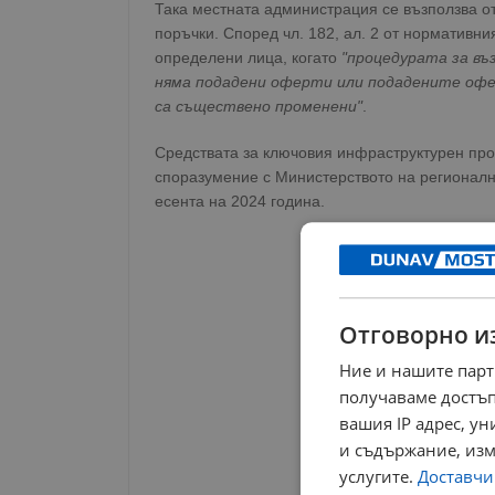
Така местната администрация се възползва от
поръчки. Според чл. 182, ал. 2 от нормативни
определени лица, когато
"процедурата за въ
няма подадени оферти или подадените офер
са съществено променени"
.
Средствата за ключовия инфраструктурен про
споразумение с Министерството на регионалн
есента на 2024 година.
Отговорно и
Ние и нашите парт
получаваме достъп
вашия IP адрес, у
и съдържание, изм
услугите.
Доставчиц