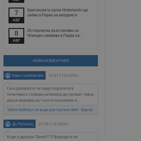
Британската група Hinterlands ще
7
забие в Парка на младежта
АВГ
Описание
Историческа възстановка за
8
Илинден оживява в Парка на...
ребителски
елското поведение и
раници на сайта. Тя
яване на сайта. Тя
АВГ
не на прегледи на
формация, която е
взаимодействат с
нкционалност в целия
прекарано на
редпочитанията на
 сайтове; тя може
НОВИ КОМЕНТАРИ
остта на социалните
тора на сайта.
използва новата или
елски взаимодействия
Евро-талибанчик
22:07 | 7.8.2026 г.
нето и потребителския
Сега разбрахте ли защо подлогите в
рез събиране на данни
 помага за
политиката толкова натискаха да налагат такса-
отребителите се
данък-водомер на тъпото население в...
тапите на тестване.
Тайни байпаси за вода разтърсиха ВиК - Бургас
тистически данни,
 броя на посещенията,
 са били заредени.
До Русенец
21:56 | 7.8.2026 г.
елския опит.
я за потребителското
Къде е другаря Танов???Природата не
, за да се