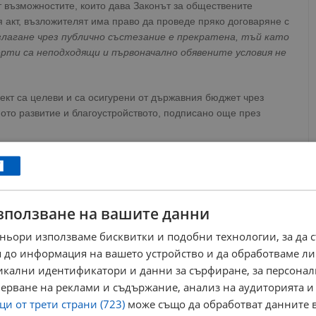
 възможностите, които дава Законът за обществените
я акт, възложителят има право да проведе пряко договаряне с
злагане чрез публично състезание е прекратена, тъй като
ти са неподходящи и първоначално обявените условия не
ект са целеви и са осигурени от държавния бюджет чрез
ото развитие и благоустройството, подписано още през
РЕКЛАМА
зползване на вашите данни
ньори използваме бисквитки и подобни технологии, за да 
 до информация на вашето устройство и да обработваме ли
никални идентификатори и данни за сърфиране, за персона
ерване на реклами и съдържание, анализ на аудиторията и
и от трети страни (723)
може също да обработват данните в