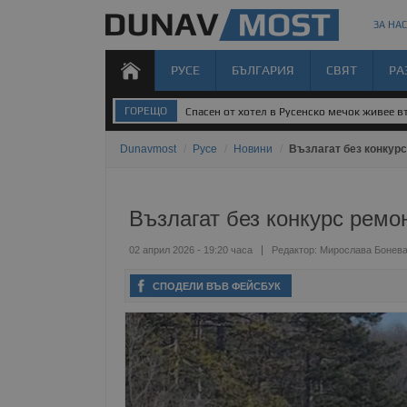
ЗА НАС
РУСЕ
БЪЛГАРИЯ
СВЯТ
РА
ГОРЕЩО
Спасен от хотел в Русенско мечок живее 
Dunavmost
/
Русе
/
Новини
/
Възлагат без конкурс
Възлагат без конкурс ремо
02 април 2026 - 19:20 часа
Редактор:
Мирослава Бонев
СПОДЕЛИ ВЪВ ФЕЙСБУК