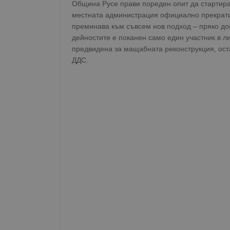
Община Русе прави пореден опит да стартира
местната администрация официално прекрати 
преминава към съвсем нов подход – пряко д
дейностите е поканен само един участник в л
предвидена за мащабната реконструкция, оста
ДДС.