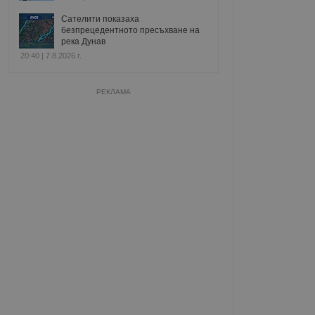
Сателити показаха
безпрецедентното пресъхване на
река Дунав
20:40 | 7.8.2026 г.
РЕКЛАМА