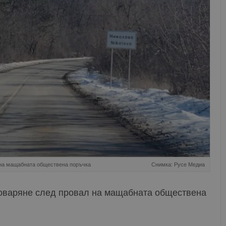
 на мащабната обществена поръчка
Снимка: Русе Медиа
оваряне след провал на мащабната обществена