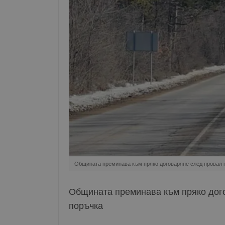
Общината преминава към пряко договаряне след провал
Общината преминава към пряко дог
поръчка