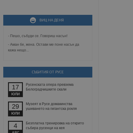
не, зададена от уеб
 ASP.NET MVC
спре неразрешеното
ВИЦ НА ДЕНЯ
т, известно като
тове. Той не съдържа
щожава при затваряне
- Пешо, събуди се. Говориш насън!
ение на съгласието на
- Аман бе, жена. Остави ме поне насън да
ст за тяхното
кажа нещо...
а данни за съгласието
ични политики и
антира, че техните
 сесии.
СЪБИТИЯ ОТ РУСЕ
аничаване между хората
а, за да се правят
хния уебсайт.
Русенската опера превзема
17
Белоградчишките скали
сигнализира на
ЮЛИ
 на бисквитките,
а съответствие и
Музеят в Русе домакинства
29
ндарти и
ушиването на гигантска рокля
ЮЛИ
ck и предоставя
требител използва
Безплатна тренировка на открито
4
йният потребител може
събира русенци на кея
 уебсайт.
АВГ