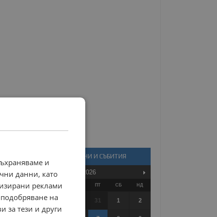
КАЛЕНДАР - НОВИНИ И СЪБИТИЯ
съхраняваме и
Август
2026
чни данни, като
лизирани реклами
ПО
ВТ
СР
ЧТ
ПТ
СБ
НД
 подобряване на
27
28
29
30
31
1
2
и за тези и други