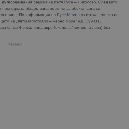
 дългоочаквания ремонт на пътя Русе – Николово. След като
последната обществена поръчка за обекта, сега се
оговаряне. По информация на
Русе Медиа
за изпълнението на
ицето на „Автомагистрали – Черно море“ АД. Сумата,
ва близо 4,5 милиона евро (около 8,7 милиона лева) без
РЕКЛАМА