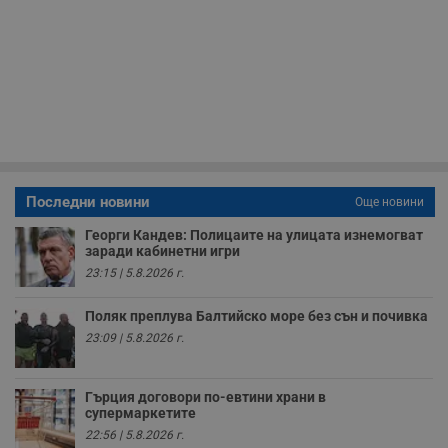
н
п
б
п
с
о
с
а
р
у
з
з
п
Последни новини
Още новини
ASP.NET_SessionId
Сесия
Т
Microsoft
с
Corporation
Георги Кандев: Полицаите на улицата изнемогват
D
www.dunavmost.com
п
заради кабинетни игри
и
23:15 | 5.8.2026 г.
т
к
п
Поляк преплува Балтийско море без сън и почивка
и
у
23:09 | 5.8.2026 г.
р
к
п
д
Гърция договори по-евтини храни в
д
супермаркетите
п
у
22:56 | 5.8.2026 г.