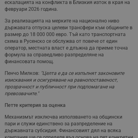
ескалацията на конфликта в Близкия изток в края на
февруари 2026 година.
За реализацията на мерките на национално ниво
държавата отпуска целеви трансфери към общините в
размер до 18 000 000 евро. Тъй като транспортната
схема в Русенско се обслужва от повече от един
оператор, местната власт е длъжна да приеме точна
формула за справедливо разпределяне на
финансовата помощ.
Пенчо Милков:
"Целта е да се изпълнят законовите
изисквания и осигуряване на равнопоставеност,
прозрачност и публичност при подпомагане на
превозвачите."
Петте критерия за оценка
Механизмът изключва използването на общински
пари и служи единствено за разпределение на
държавната субсидия. Финансовият дял на всяка
компания ще се определя въз основа на пет конкретни