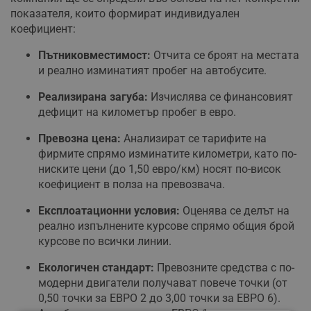
показателя, които формират индивидуален
коефициент:
Пътниковместимост:
Отчита се броят на местата
и реално изминатият пробег на автобусите.
Реализирана загуба:
Изчислява се финансовият
дефицит на километър пробег в евро.
Превозна цена:
Анализират се тарифите на
фирмите спрямо изминатите километри, като по-
ниските цени (до 1,50 евро/км) носят по-висок
коефициент в полза на превозвача.
Експлоатационни условия:
Оценява се делът на
реално изпълнените курсове спрямо общия брой
курсове по всички линии.
Екологичен стандарт:
Превозните средства с по-
модерни двигатели получават повече точки (от
0,50 точки за ЕВРО 2 до 3,00 точки за ЕВРО 6).