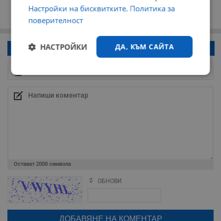
Настройки на бисквитките
.
Политика за
поверителност
НАСТРОЙКИ
ДА, КЪМ САЙТА
Напиши коментар!
Строго
Ефективност
необходимо
Таргетиране
Функционалност
Некласифицирани
Остават
2000
символа
ОБНОВИ
Поради зачестилите злоупотреби в сайта, за да оставите анонимен
коментар или да гласувате изискваме да се идентифицирате с
google акаунт.
Натискайки на бутона "Вход с google" по-долу, коментарът ви ще