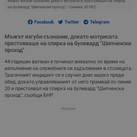
Мъжът изгуби съзнание, докато мотрисата престояваше на спирка
на булевард "Шипченски проход"
/ Снимка: БГНЕС
Facebook
Twitter
Telegram
Мъжът изгуби съзнание, докато мотрисата
престояваше на спирка на булевард "Шипченски
проход"
44-годишен ватман е починал внезапно по време на
изпълнение на служебните си задължения в столицата.
Трагичният инцидент се е случил днес малко преди
обед, докато управляваният от него трамвай по линия
20 е престоявал на спирка на булевард "Шипченски
проход", съобщи БНР.
РЕКЛАМА