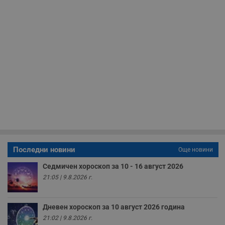
и
ф
н
м
Т
и
п
у
з
б
VISITOR_PRIVACY_METADATA
5 месеца
Т
YouTube
4
с
.youtube.com
седмици
с
с
п
и
п
т
в
с
Последни новини
Още новини
з
с
Седмичен хороскоп за 10 - 16 август 2026
п
о
21:05 | 9.8.2026 г.
р
п
н
п
Дневен хороскоп за 10 август 2026 година
к
21:02 | 9.8.2026 г.
ч