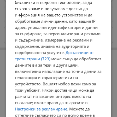
бисквитки и подобни технологии, за да
съхраняваме и получаваме достъп до
Предпочитани източници
→
информация на вашето устройство и да
обработваме лични данни, като вашия IP
адрес, уникални идентификатори и данни
Изпращайте снимки и информация на
за сърфиране, за персонализирани реклами
news@dunavmost.com
и съдържание, измерване на реклами и
съдържание, анализ на аудиторията и
подобряване на услугите.
Доставчици от
РЕКЛАМА
трети страни (723)
може също да обработват
данните ви за тези и други цели,
включително използване на точни данни за
геолокация и характеристики на
устройството. Вашият избор важи само за
този уебсайт. Някои доставчици може да
разчитат на законен интерес вместо на
съгласие; имате право да възразите в
Настройки за рекламиране
. Можете да
оттеглите съгласието си по всяко време в