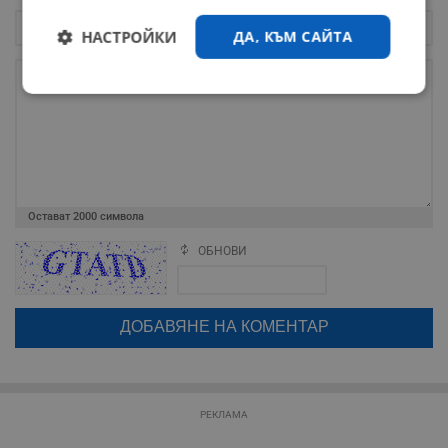
НАСТРОЙКИ
ДА, КЪМ САЙТА
Строго
Ефективност
необходимо
Таргетиране
Функционалност
Остават
2000
символа
ОБНОВИ
Поради зачестилите злоупотреби в сайта, за да оставите анонимен
Некласифицирани
коментар или да гласувате изискваме да се идентифицирате с
google акаунт.
Натискайки на бутона "Вход с google" по-долу, коментарът ви ще
бъде публикуван анонимно под псевдонима който сте попълнили
по-горе в полето "Твоето име". Никаква лична информация за вас
няма да бъде съхранявана при нас или показвана на други
потребители.
Строго необходимо
Ефективност
РЕКЛАМА
Таргетиране
Функционалност