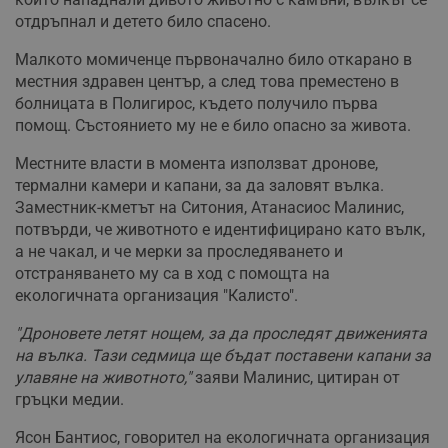
отдръпнал и детето било спасено.
Малкото момиченце първоначално било откарано в
местния здравен център, а след това преместено в
болницата в Полигирос, където получило първа
помощ. Състоянието му не е било опасно за живота.
Местните власти в момента използват дронове,
термални камери и капани, за да заловят вълка.
Заместник-кметът на Ситония, Атанасиос Малинис,
потвърди, че животното е идентифицирано като вълк,
а не чакал, и че мерки за проследяването и
отстраняването му са в ход с помощта на
екологичната организация "Калисто".
"Дроновете летят нощем, за да проследят движенията
на вълка. Тази седмица ще бъдат поставени капани за
улавяне на животното,"
заяви Малинис, цитиран от
гръцки медии.
Ясон Бантиос, говорител на екологичната организация