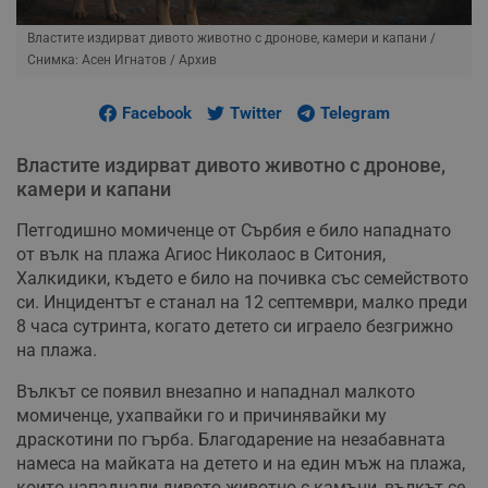
Властите издирват дивото животно с дронове, камери и капани
/
Снимка: Асен Игнатов / Архив
Facebook
Twitter
Telegram
Властите издирват дивото животно с дронове,
камери и капани
Петгодишно момиченце от Сърбия е било нападнато
от вълк на плажа Агиос Николаос в Ситония,
Халкидики, където е било на почивка със семейството
си. Инцидентът е станал на 12 септември, малко преди
8 часа сутринта, когато детето си играело безгрижно
на плажа.
Вълкът се появил внезапно и нападнал малкото
момиченце, ухапвайки го и причинявайки му
драскотини по гърба. Благодарение на незабавната
намеса на майката на детето и на един мъж на плажа,
които нападнали дивото животно с камъни, вълкът се