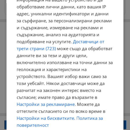
Изпращайте снимки и информация на
обработваме лични данни, като вашия IP
news@dunavmost.com
адрес, уникални идентификатори и данни
за сърфиране, за персонализирани реклами
РЕКЛАМА
и съдържание, измерване на реклами и
съдържание, анализ на аудиторията и
подобряване на услугите.
Доставчици от
трети страни (723)
може също да обработват
данните ви за тези и други цели,
включително използване на точни данни за
геолокация и характеристики на
устройството. Вашият избор важи само за
този уебсайт. Някои доставчици може да
разчитат на законен интерес вместо на
съгласие; имате право да възразите в
Настройки за рекламиране
. Можете да
оттеглите съгласието си по всяко време в
Настройки на бисквитките
.
Политика за
Напиши коментар!
поверителност