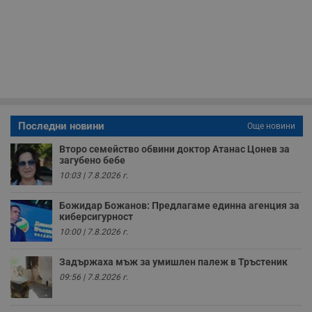
Т
и
п
у
з
б
VISITOR_PRIVACY_METADATA
5 месеца
Т
YouTube
4
с
.youtube.com
седмици
с
с
п
Последни новини
и
Още новини
п
т
Второ семейство обвини доктор Атанас Цонев за
в
загубено бебе
с
з
10:03 | 7.8.2026 г.
с
п
о
Божидар Божанов: Предлагаме единна агенция за
р
киберсигурност
п
10:00 | 7.8.2026 г.
н
п
к
Задържаха мъж за умишлен палеж в Тръстеник
ч
п
09:56 | 7.8.2026 г.
с
б
__cf_bm
29
Т