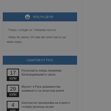
не, зададена от уеб
ВИЦ НА ДЕНЯ
 ASP.NET MVC
спре неразрешеното
т, известно като
тове. Той не съдържа
- Пешо, събуди се. Говориш насън!
щожава при затваряне
- Аман бе, жена. Остави ме поне насън да
кажа нещо...
ение на съгласието на
ст за тяхното
а данни за съгласието
ични политики и
антира, че техните
 сесии.
СЪБИТИЯ ОТ РУСЕ
аничаване между хората
а, за да се правят
Русенската опера превзема
17
хния уебсайт.
Белоградчишките скали
ЮЛИ
сигнализира на
Музеят в Русе домакинства
29
 на бисквитките,
ушиването на гигантска рокля
а съответствие и
ЮЛИ
ндарти и
Безплатна тренировка на открито
4
ck и предоставя
събира русенци на кея
требител използва
АВГ