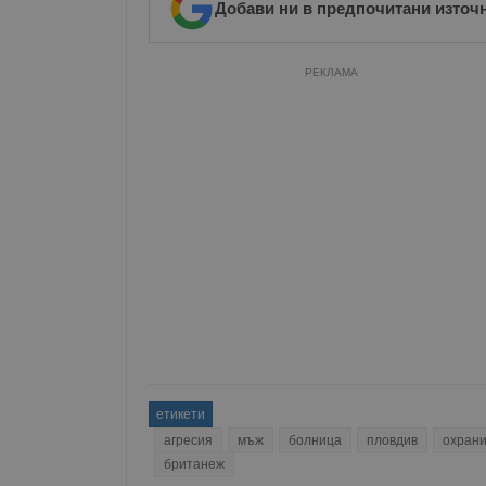
Добави ни в предпочитани източ
РЕКЛАМА
етикети
агресия
мъж
болница
пловдив
охран
британеж