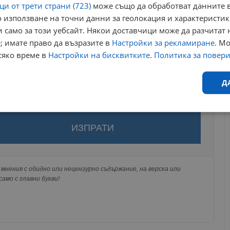
и от трети страни (723)
може също да обработват данните в
 използване на точни данни за геолокация и характеристик
 само за този уебсайт. Някои доставчици може да разчитат 
; имате право да възразите в
Настройки за рекламиране
. М
сяко време в
Настройки на бисквитките
.
Политика за повер
Д
Ефективност
Таргетиране
Функционалност
Н
за да оставите анонимен коментар или да гласувате
акаунт.
ви ще бъде публикуван анонимно под псевдонима който сте
 Никаква лична информация за вас няма да бъде
мнения с обидно или нецензурно съдържание, на верска или
ги потребители.
амо с главни букви!
еобходимо
Ефективност
Таргетиране
Функционалност
Неклас
исквитки позволяват основната функционалност на уебсайта, като потребителско
не може да се използва правилно без строго необходими бисквитки.