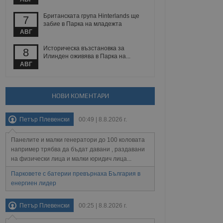
йният потребител може
 уебсайт.
Британската група Hinterlands ще
7
забие в Парка на младежта
АВГ
Описание
Историческа възстановка за
8
Илинден оживява в Парка на...
АВГ
ребителски
елското поведение и
раници на сайта. Тя
яване на сайта. Тя
не на прегледи на
формация, която е
взаимодействат с
нкционалност в целия
прекарано на
НОВИ КОМЕНТАРИ
редпочитанията на
 сайтове; тя може
остта на социалните
тора на сайта.
използва новата или
Петър Плевенски
00:49 | 8.8.2026 г.
елски взаимодействия
нето и потребителския
Панелите и малки генератори до 100 коловата
например трябва да бъдат давани , раздавани
рез събиране на данни
на физически лица и малки юридич лица...
 помага за
отребителите се
Парковете с батерии превърнаха България в
тапите на тестване.
енергиен лидер
тистически данни,
 броя на посещенията,
 са били заредени.
Петър Плевенски
00:25 | 8.8.2026 г.
елския опит.