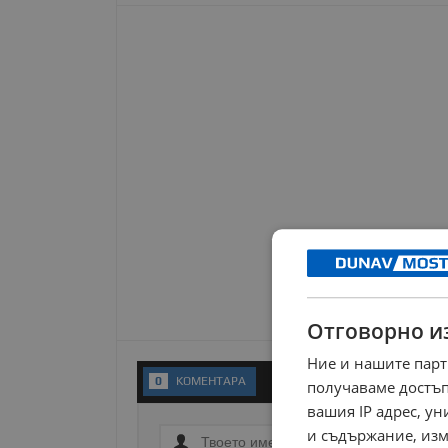
Отговорно и
Ние и нашите парт
0
KОМЕНТАРA
получаваме достъп
вашия IP адрес, у
и съдържание, изм