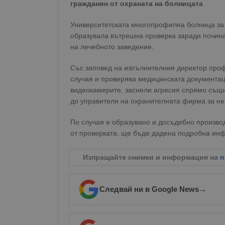
гражданин от охраната на болницата
Университетската многопрофилна болница за 
образувала вътрешна проверка заради почина
на лечебното заведение.
Със заповед на изпълнителния директор проф
случая и проверява медицинската документаци
видеокамерите, заснели агресия спрямо същи
до управителя на охранителната фирма за не
По случая е образувано и досъдебно производ
от проверката, ще бъде дадена подробна инф
Изпращайте снимки и информация на
n
Следвай ни в Google News
→