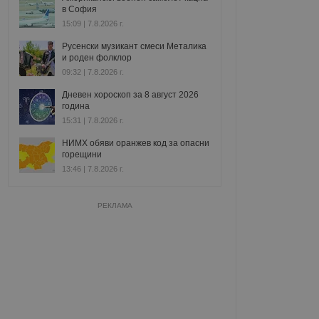
в София
15:09 | 7.8.2026 г.
Русенски музикант смеси Металика
и роден фолклор
09:32 | 7.8.2026 г.
Дневен хороскоп за 8 август 2026
година
15:31 | 7.8.2026 г.
НИМХ обяви оранжев код за опасни
горещини
13:46 | 7.8.2026 г.
РЕКЛАМА