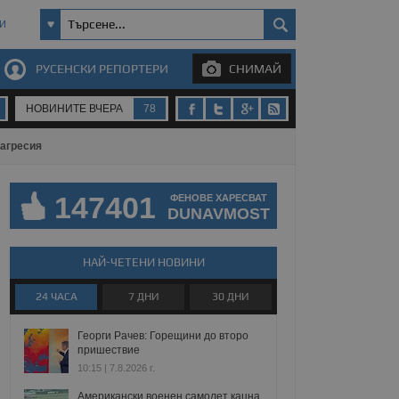
И
РУСЕНСКИ РЕПОРТЕРИ
СНИМАЙ
НОВИНИТЕ ВЧЕРА
78
 агресия
147401
ФЕНОВЕ ХАРЕСВАТ
DUNAVMOST
НАЙ-ЧЕТЕНИ НОВИНИ
24 ЧАСА
7 ДНИ
30 ДНИ
Георги Рачев: Горещини до второ
пришествие
10:15 | 7.8.2026 г.
Американски военен самолет кацна