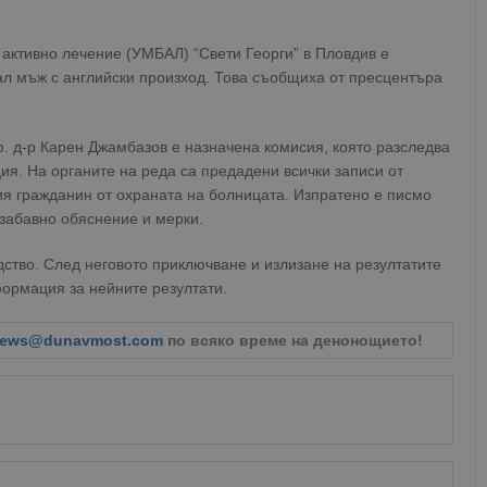
активно лечение (УМБАЛ) “Свети Георги” в Пловдив е
л мъж с английски произход. Това съобщиха от пресцентъра
. д-р Карен Джамбазов е назначена комисия, която разследва
я. На органите на реда са предадени всички записи от
я гражданин от охраната на болницата. Изпратено е писмо
забавно обяснение и мерки.
ство. След неговото приключване и излизане на резултатите
ормация за нейните резултати.
ews@dunavmost.com
по всяко време на денонощието!