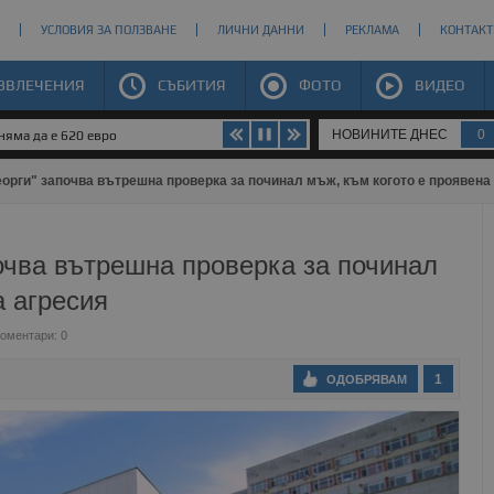
УСЛОВИЯ ЗА ПОЛЗВАНЕ
ЛИЧНИ ДАННИ
РЕКЛАМА
КОНТАКТ
ЗВЛЕЧЕНИЯ
СЪБИТИЯ
ФОТО
ВИДЕО
НОВИНИТЕ ДНЕС
0
яма да е 620 евро
орги" започва вътрешна проверка за починал мъж, към когото е проявена
очва вътрешна проверка за починал
а агресия
оментари: 0
1
ОДОБРЯВАМ