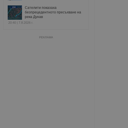
Сателити показаха
безпрецедентното пресъхване на
река Дунав
20:40 | 7.8.2026 г.
РЕКЛАМА