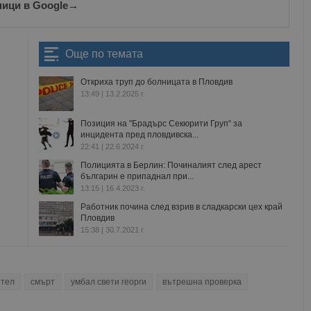
ници в Google
→
Още по темата
Откриха труп до болницата в Пловдив
13:49 | 13.2.2025 г.
Позиция на "Брадърс Секюрити Груп“ за
инцидента пред пловдивска...
22:41 | 22.6.2024 г.
Полицията в Берлин: Починалият след арест
българин е припаднал при...
13:15 | 16.4.2023 г.
Работник почина след взрив в сладкарски цех край
Пловдив
15:38 | 30.7.2021 г.
ител
смърт
умбал свети георги
вътрешна проверка