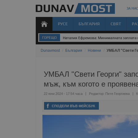
ЗА НАС
РУСЕ
БЪЛГАРИЯ
СВЯТ
РА
ГОРЕЩО
Наталия Ефремова: Минималната заплата н
Dunavmost
/
България
/
Новини
/
УМБАЛ "Свети Ге
УМБАЛ "Свети Георги" зап
мъж, към когото е проявен
22 юни 2024 - 17:54 часа
Редактор:
Петя Георгиева
К
СПОДЕЛИ ВЪВ ФЕЙСБУК