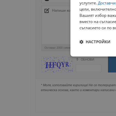
услугите.
Доставчиц
цели, включително
Вашият избор важи
вместо на съгласие
съгласието си по в
НАСТРОЙКИ
Остават
2000
символа
Строго
ОБНОВИ
необходимо
Поради зачестилите злоупотреби в сайта, 
изискваме да се идентифицирате с Google 
Натискайки на Google бутона коментарът 
попълнили по-горе в полето "Твоето име".
* Моля, използвайте кирилица! Не се толерират 
съхранявана при нас или показвана на дру
етническа основа, както и коментари написани с
Строго н
Строго необходимите б
на акаунта. Уебсайтът 