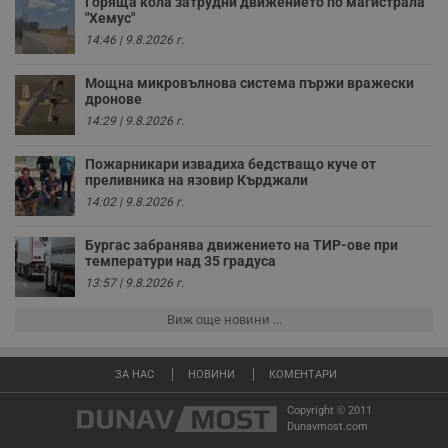
Горяща кола затрудни движението по магистрала
ч
"Хемус"
п
с
14:46 | 9.8.2026 г.
б
__cf_bm
29
Т
Cloudflare Inc.
Мощна микровълнова система пържи вражески
минути
с
.twitter.com
дронове
59
р
секунди
м
14:29 | 9.8.2026 г.
б
о
у
Пожарникари извадиха бедстващо куче от
п
преливника на язовир Кърджали
о
14:02 | 9.8.2026 г.
и
т
Бургас забранява движението на ТИР-ове при
receive-cookie-deprecation
.hit.gemius.pl
1 година
Т
с
температури над 35 градуса
с
13:57 | 9.8.2026 г.
н
н
п
Виж още новини ...
б
п
с
о
ЗА НАС
НОВИНИ
КОМЕНТАРИ
с
а
Copyright © 2011
р
Dunavmost.com
у
з