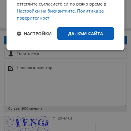
оттеглите съгласието си по всяко време в
Настройки на бисквитките
.
Политика за
поверителност
НАСТРОЙКИ
ДА, КЪМ САЙТА
Напиши коментар!
Строго
Ефективност
необходимо
Таргетиране
Функционалност
Некласифицирани
Остават
2000
символа
ОБНОВИ
Поради зачестилите злоупотреби в сайта, за да оставите анонимен
коментар или да гласувате изискваме да се идентифицирате с
google акаунт.