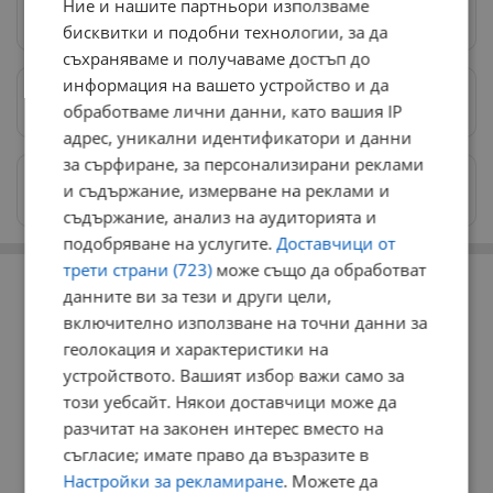
Ние и нашите партньори използваме
Следвай ни в Google News
→
бисквитки и подобни технологии, за да
съхраняваме и получаваме достъп до
информация на вашето устройство и да
Предпочитани източници
→
обработваме лични данни, като вашия IP
адрес, уникални идентификатори и данни
за сърфиране, за персонализирани реклами
Изпращайте снимки и информация на
и съдържание, измерване на реклами и
news@dunavmost.com
съдържание, анализ на аудиторията и
подобряване на услугите.
Доставчици от
РЕКЛАМА
трети страни (723)
може също да обработват
данните ви за тези и други цели,
включително използване на точни данни за
геолокация и характеристики на
устройството. Вашият избор важи само за
този уебсайт. Някои доставчици може да
разчитат на законен интерес вместо на
съгласие; имате право да възразите в
Настройки за рекламиране
. Можете да