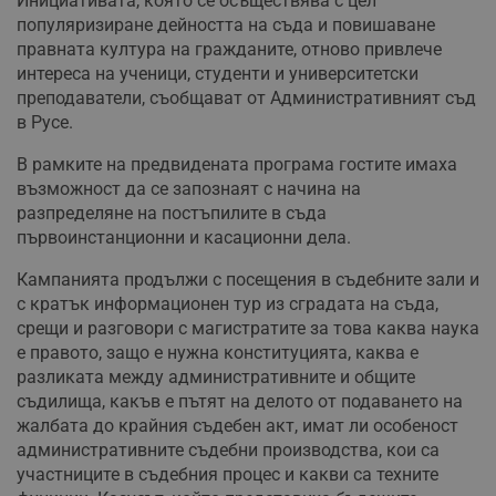
Инициативата, която се осъществява с цел
популяризиране дейността на съда и повишаване
правната култура на гражданите, отново привлече
интереса на ученици, студенти и университетски
преподаватели, съобщават от Административният съд
в Русе.
В рамките на предвидената програма гостите имаха
възможност да се запознаят с начина на
разпределяне на постъпилите в съда
първоинстанционни и касационни дела.
Кампанията продължи с посещения в съдебните зали и
с кратък информационен тур из сградата на съда,
срещи и разговори с магистратите за това каква наука
е правото, защо е нужна конституцията, каква е
разликата между административните и общите
съдилища, какъв е пътят на делото от подаването на
жалбата до крайния съдебен акт, имат ли особеност
административните съдебни производства, кои са
участниците в съдебния процес и какви са техните