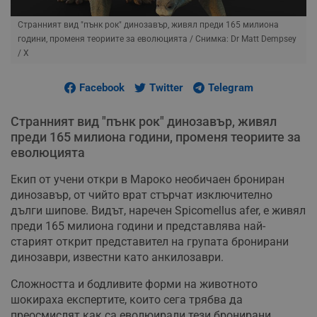
Странният вид "пънк рок" динозавър, живял преди 165 милиона
години, променя теориите за еволюцията
/ Снимка: Dr Matt Dempsey
/ X
Facebook
Twitter
Telegram
Странният вид "пънк рок" динозавър, живял
преди 165 милиона години, променя теориите за
еволюцията
Екип от учени откри в Мароко необичаен брониран
динозавър, от чийто врат стърчат изключително
дълги шипове. Видът, наречен Spicomellus afer, е живял
преди 165 милиона години и представлява най-
старият открит представител на групата бронирани
динозаври, известни като анкилозаври.
Сложността и бодливите форми на животното
шокираха експертите, които сега трябва да
преосмислят как са еволюирали тези бронирани