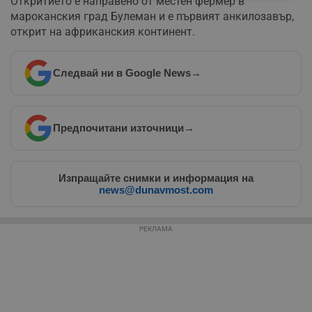
Откритието е направено от местен фермер в
необходимо
мароканския град Булеман и е първият анкилозавър,
открит на африканския континент.
Таргетиране
Функционалност
Следвай ни в Google News
→
Некласифицирани
Предпочитани източници
→
Изпращайте снимки и информация на
news@dunavmost.com
Строго необходимо
Ефективност
РЕКЛАМА
Таргетиране
Функционалност
Некласифицирани
Строго необходимите бисквитки позволяват основната
функционалност на уебсайта, като потребителско
влизане и управление на акаунта. Уебсайтът не може да