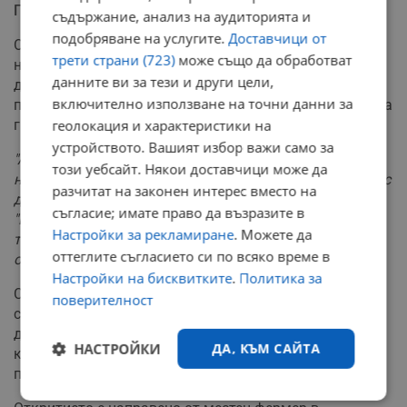
Преосмисляне на еволюцията
съдържание, анализ на аудиторията и
подобряване на услугите.
Доставчици от
Откритието предизвика научен дебат за еволюцията
трети страни (723)
може също да обработват
на анкилозаврите. Досега се смяташе, че при тези
данните ви за тези и други цели,
динозаври първо са се появили малки бронирани
включително използване на точни данни за
плочи, които впоследствие са станали по-големи, за да
ги предпазват от хищници като тиранозавър рекс.
геолокация и характеристики на
устройството. Вашият избор важи само за
"Ако ме бяхте попитали как бих очаквал да изглежда
този уебсайт. Някои доставчици може да
най-старият известен анкилозавър, щях да кажа, че е с
разчитат на законен интерес вместо на
доста проста броня"
, сподели професор Бътлър.
съгласие; имате право да възразите в
"Вместо това имаме животно, осеяно с шипове като
Настройки за рекламиране
. Можете да
таралеж, най-странната броня, която някога сме
оттеглите съгласието си по всяко време в
откривали у което и да е животно"
.
Настройки на бисквитките
.
Политика за
Според професор Мейдмент е възможно тези
поверителност
структури първоначално да са били използвани за
демонстрация, а едва по-късно, през периода Креда,
НАСТРОЙКИ
ДА, КЪМ САЙТА
когато са се появили огромни хищници, да са
придобили защитна функция.
Строго
Ефективност