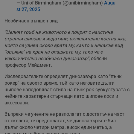
— Uni of Birmingham (@unibirmingham)
Augu
st 27, 2025
Необичаен външен вид
"Целият гръб на животното е покрит с наистина
странни шипове и издатини, включително костна яка,
която се увива около врата му, както и някакъв вид
"оръжие" на края на опашката му, така че е
изключително необичаен динозавър"
, обясни
професор Мейдмент.
Изследователите определят динозавъра като "пънк
рокер" на своето време, тъй като неговите дълги
шипове наподобяват стила на пънк рок субкултурата с
нейните характерни стърчащи като шипове коси и
аксесоари.
Въпреки че учените не разполагат с достатъчна част
от скелета, те предполагат, че динозавърът е бил
дълъг около четири метра, висок един метър, а
теглото му е било около два тона.