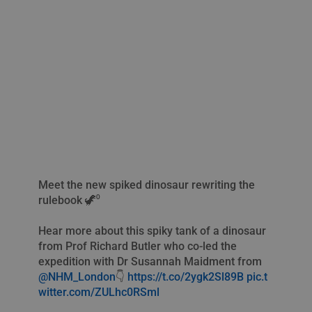
Meet the new spiked dinosaur rewriting the
rulebook 🦖⁰
Hear more about this spiky tank of a dinosaur
from Prof Richard Butler who co-led the
expedition with Dr Susannah Maidment from
@NHM_London
👇
https://t.co/2ygk2Sl89B
pic.t
witter.com/ZULhc0RSml