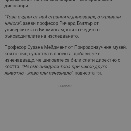
динозаври.
"Това е един от най-странните динозаври, откривани
някога"
, заяви професор Ричард Бътлър от
университета в Бирмингам, който е един от
ръководителите на изследването.
Професор Сузана Мейдмент от Природонаучния музей,
която също участва в проекта, добави, че е
изненадващо, че шиповете са били слети директно с
костта.
"Не сме виждали това при никое друго
животно - живо или изчезнало"
, подчерта тя.
РЕКЛАМА