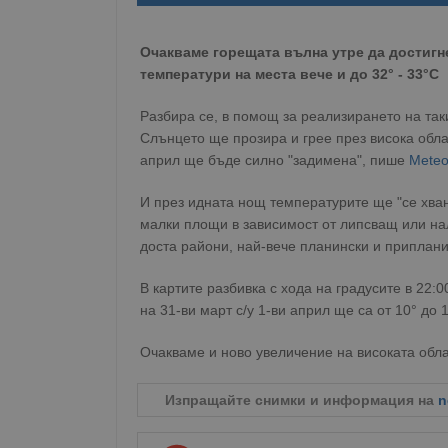
Очакваме горещата вълна утре да достигне
температури на места вече и до 32° - 33°С
Разбира се, в помощ за реализирането на так
Слънцето ще прозира и грее през висока обла
април ще бъде силно "задимена", пише
Меteo
И през идната нощ температурите ще "се хван
малки площи в зависимост от липсващ или нал
доста райони, най-вече планински и припланин
В картите разбивка с хода на градусите в 22:
на 31-ви март с/у 1-ви април ще са от 10° до 
Очакваме и ново увеличение на високата обла
Изпращайте снимки и информация на
n