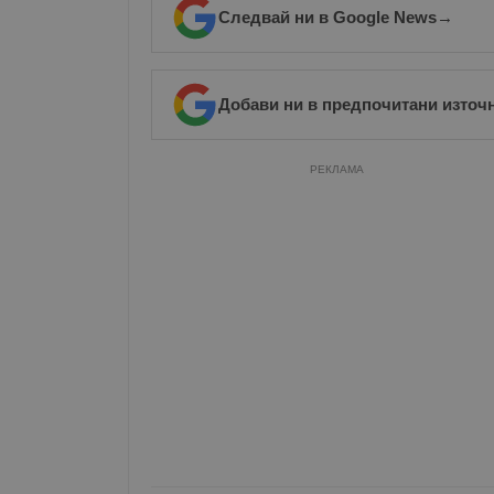
Следвай ни в Google News
→
Добави ни в предпочитани източ
РЕКЛАМА