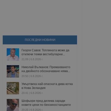
ПОСЛЕДНИ НОВИНИ
Георги Савов: Топлината може да
отключи тежки вестибуларни...
21:09 | 6.8.2026 г.
Николай Вълканов: Премахването
на двойното обозначаване няма...
20:50 | 6.8.2026 г.
Умъртвиха най-опасната дива котка
в Нова Зеландия
20:41 | 6.8.2026 г.
Шофьори пред дилема заради
новите цени по бензиностанциите
20:25 | 6.8.2026 г.