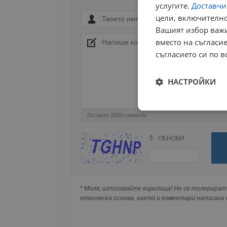
услугите.
Доставчиц
цели, включително
Вашият избор важи
вместо на съгласие
съгласието си по в
НАСТРОЙКИ
Строго
Остават
2000
символа
необходимо
ОБНОВИ
Поради зачестилите злоупотреби в сайта, 
изискваме да се идентифицирате с Google 
Натискайки на Google бутона коментарът 
попълнили по-горе в полето "Твоето име".
* Моля, използвайте кирилица! Не се толерират 
Строго н
съхранявана при нас или показвана на дру
етническа основа, както и коментари написани с
Строго необходимите б
на акаунта. Уебсайтът 