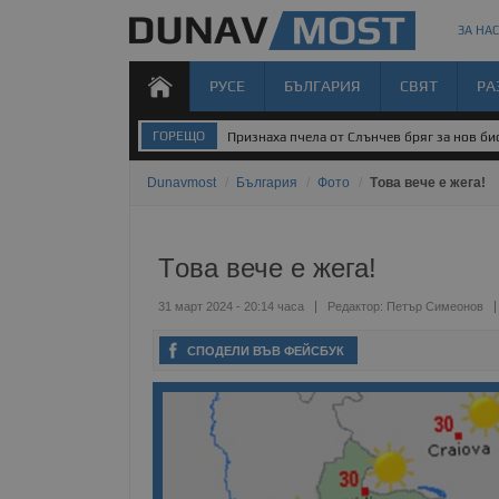
ЗА НАС
РУСЕ
БЪЛГАРИЯ
СВЯТ
РА
ГОРЕЩО
Признаха пчела от Слънчев бряг за нов б
Dunavmost
/
България
/
Фото
/
Tова вече е жега!
Tова вече е жега!
31 март 2024 - 20:14 часа
Редактор:
Петър Симеонов
СПОДЕЛИ ВЪВ ФЕЙСБУК