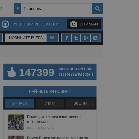
И
РУСЕНСКИ РЕПОРТЕРИ
СНИМАЙ
НОВИНИТЕ ВЧЕРА
98
147399
ФЕНОВЕ ХАРЕСВАТ
DUNAVMOST
НАЙ-ЧЕТЕНИ НОВИНИ
24 ЧАСА
7 ДНИ
30 ДНИ
Полицията спаси изоставено на
пътя момче
09:36 | 6.8.2026 г.
Румен Радев ще посети терена за