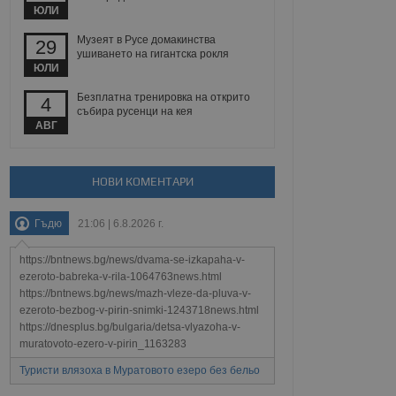
йният потребител може
ЮЛИ
 уебсайт.
Музеят в Русе домакинства
29
ушиването на гигантска рокля
ЮЛИ
Описание
Безплатна тренировка на открито
4
събира русенци на кея
ребителски
елското поведение и
АВГ
раници на сайта. Тя
яване на сайта. Тя
не на прегледи на
формация, която е
взаимодействат с
нкционалност в целия
прекарано на
редпочитанията на
НОВИ КОМЕНТАРИ
 сайтове; тя може
остта на социалните
тора на сайта.
използва новата или
Гъдю
21:06 | 6.8.2026 г.
елски взаимодействия
нето и потребителския
https://bntnews.bg/news/dvama-se-izkapaha-v-
рез събиране на данни
ezeroto-babreka-v-rila-1064763news.html
 помага за
https://bntnews.bg/news/mazh-vleze-da-pluva-v-
отребителите се
ezeroto-bezbog-v-pirin-snimki-1243718news.html
тапите на тестване.
https://dnesplus.bg/bulgaria/detsa-vlyazoha-v-
тистически данни,
muratovoto-ezero-v-pirin_1163283
 броя на посещенията,
 са били заредени.
Туристи влязоха в Муратовото езеро без бельо
елския опит.