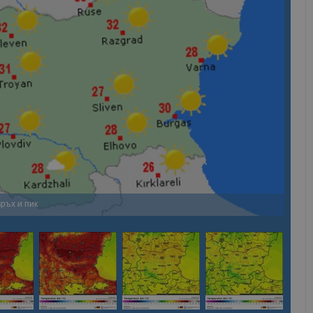
ръх и пик