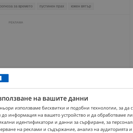
рогноза за времето
пустинен прах
южен вятър
РЕКЛАМА
зползване на вашите данни
ньори използваме бисквитки и подобни технологии, за да 
 до информация на вашето устройство и да обработваме ли
никални идентификатори и данни за сърфиране, за персона
ерване на реклами и съдържание, анализ на аудиторията и