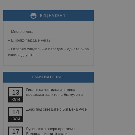
ВИЦ НА ДЕНЯ
не, зададена от уеб
 ASP.NET MVC
спре неразрешеното
т, известно като
– Много е жега!
тове. Той не съдържа
щожава при затваряне
– Е, колко пък да е жега?
– Отварям хладилника и гледам – едната бира
ение на съгласието на
изпила другата...
ст за тяхното
а данни за съгласието
ични политики и
антира, че техните
 сесии.
СЪБИТИЯ ОТ РУСЕ
аничаване между хората
а, за да се правят
Гигантски костилки и семена
хния уебсайт.
13
превземат залите на Екомузея в...
ЮЛИ
сигнализира на
 на бисквитките,
Джаз под звездите с Биг Бенд Русе
14
а съответствие и
ндарти и
ЮЛИ
ck и предоставя
Русенската опера превзема
17
требител използва
Белоградчишките скали