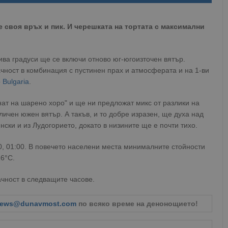
 своя връх и пик. И черешката на тортата с максимални
ива градуси ще се включи отново юг-югоизточен вятър.
чност в комбинация с пустинен прах и атмосферата и на 1-ви
 Bulgaria
.
ат на шарено хоро" и ще ни предложат микс от разлики на
ичен южен вятър. А такъв, и то добре изразен, ще духа над
ски и из Лудогорието, докато в низините ще е почти тихо.
00, 01:00. В повечето населени места минималните стойности
16°С.
чност в следващите часове.
ews@dunavmost.com
по всяко време на денонощието!