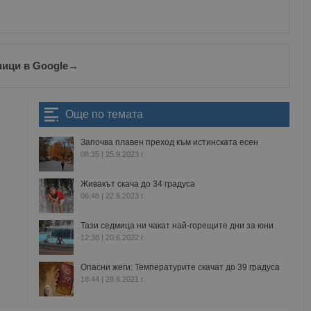
ници в Google
→
Още по темата
Започва плавен преход към истинската есен
08:35 | 25.9.2023 г.
Живакът скача до 34 градуса
06:48 | 22.6.2023 г.
Тази седмица ни чакат най-горещите дни за юни
12:38 | 20.6.2022 г.
Опасни жеги: Температурите скачат до 39 градуса
18:44 | 28.6.2021 г.