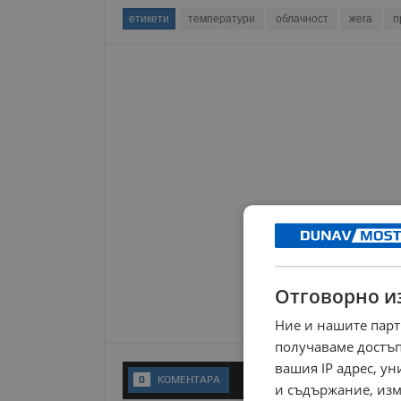
етикети
температури
облачност
жега
п
Отговорно и
Ние и нашите парт
получаваме достъп
вашия IP адрес, у
0
KОМЕНТАРA
и съдържание, изм