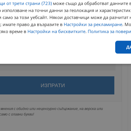
и от трети страни (723)
може също да обработват данните в
 използване на точни данни за геолокация и характеристик
 само за този уебсайт. Някои доставчици може да разчитат 
; имате право да възразите в
Настройки за рекламиране
. М
сяко време в
Настройки на бисквитките
.
Политика за повер
Д
Ефективност
Таргетиране
Функционалност
Н
за да оставите анонимен коментар или да гласувате
акаунт.
ви ще бъде публикуван анонимно под псевдонима който сте
 Никаква лична информация за вас няма да бъде
мнения с обидно или нецензурно съдържание, на верска или
еобходимо
Ефективност
Таргетиране
Функционалност
Неклас
ги потребители.
амо с главни букви!
исквитки позволяват основната функционалност на уебсайта, като потребителско
не може да се използва правилно без строго необходими бисквитки.