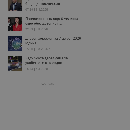
бъдещия космически...
07:19 | 6.8.2026 г.
Парламентът плаща 6 милиона
евро обезщетение на...
22:33 | 5.8.2026 г.
Дневен хороскоп за 7 август 2026
година
15:00 | 6.8.2026 г.
Задържаха десет деца за
убийството в Пловдив
15:43 | 6.8.2026 г.
РЕКЛАМА