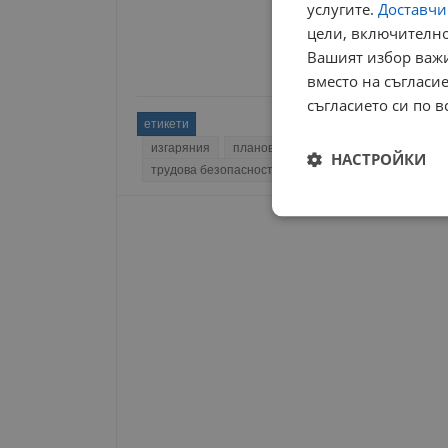
услугите.
Доставчиц
цели, включително
Вашият избор важи
вместо на съгласие
съгласието си по в
етикети
изгаряния
планов ремонт
атомна централа
НАСТРОЙКИ
трудова безопасност
работник пострадал
о
Строго
необходимо
Строго н
Строго необходимите б
на акаунта. Уебсайтът 