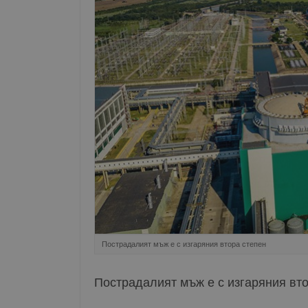
Пострадалият мъж е с изгаряния втора степен
Пострадалият мъж е с изгаряния вт