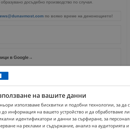
 образувано досъдебно производство по случая.
ews@dunavmost.com
по всяко време на денонощието!
ници в Google
→
Още по темата
Спират 5-ти блок на АЕЦ "Козлодуй"
зползване на вашите данни
08:53 | 5.5.2025 г.
ньори използваме бисквитки и подобни технологии, за да 
Приключи плановият годишен ремонт на пети блок
 до информация на вашето устройство и да обработваме ли
на АЕЦ "Козлодуй"
11:53 | 10.6.2024 г.
никални идентификатори и данни за сърфиране, за персона
Започна плановият годишен ремонт на Пети блок
ерване на реклами и съдържание, анализ на аудиторията и
на АЕЦ „Козлодуй”