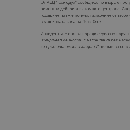
От АЕЦ "Козлодуй" съобщиха, че вчера е пос
ремонтни дейности в атомната централа. Спо
годишният мъж е получил изгаряния от втора 
в машинната зала на Пети блок.
Инцидентът е станал поради сериозно наруше
извършвал дейности с ъглошлайф без издад
за противопожарна защита"
, пояснява се в