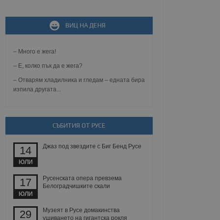
ВИЦ НА ДЕНЯ
не, зададена от уеб
 ASP.NET MVC
спре неразрешеното
т, известно като
– Много е жега!
тове. Той не съдържа
щожава при затваряне
– Е, колко пък да е жега?
– Отварям хладилника и гледам – едната бира
ение на съгласието на
изпила другата...
ст за тяхното
а данни за съгласието
ични политики и
антира, че техните
 сесии.
СЪБИТИЯ ОТ РУСЕ
аничаване между хората
а, за да се правят
хния уебсайт.
Джаз под звездите с Биг Бенд Русе
14
ЮЛИ
сигнализира на
 на бисквитките,
Русенската опера превзема
17
а съответствие и
Белоградчишките скали
ндарти и
ЮЛИ
ck и предоставя
Музеят в Русе домакинства
29
требител използва
ушиването на гигантска рокля