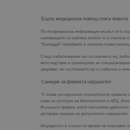
Бърза медицинска помощ спаси живота
По неофициална информация мъжът се е подп
намиращите се наблизо колеги го е спасила о
"Козлодуй" незабавно е оказала първа помощ
След стабилизиране на състоянието му, работ
впоследствие е прехвърлен за специализирано
уверяват, че състоянието му е стабилно и ням
Санкции за фирмата нарушител
"С това са нарушени стриктните правила з
ниво на култура на безопасност в АЕЦ „Козл
Външната фирма, която изпълнява дейности п
договора санкции за допуснатите нарушения.
Инцидентът е станал по време на плановия го