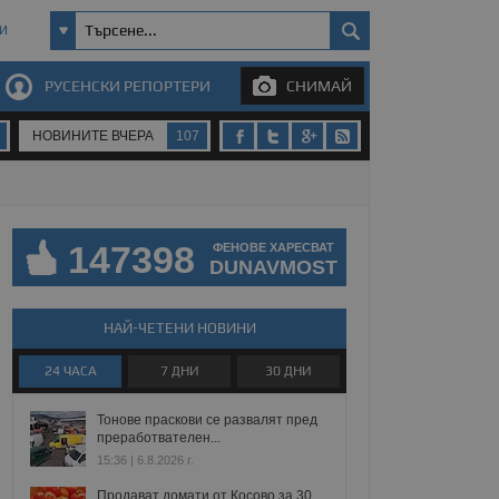
И
РУСЕНСКИ РЕПОРТЕРИ
СНИМАЙ
НОВИНИТЕ ВЧЕРА
107
147398
ФЕНОВЕ ХАРЕСВАТ
DUNAVMOST
НАЙ-ЧЕТЕНИ НОВИНИ
24 ЧАСА
7 ДНИ
30 ДНИ
Тонове праскови се развалят пред
преработвателен...
15:36 | 6.8.2026 г.
Продават домати от Косово за 30