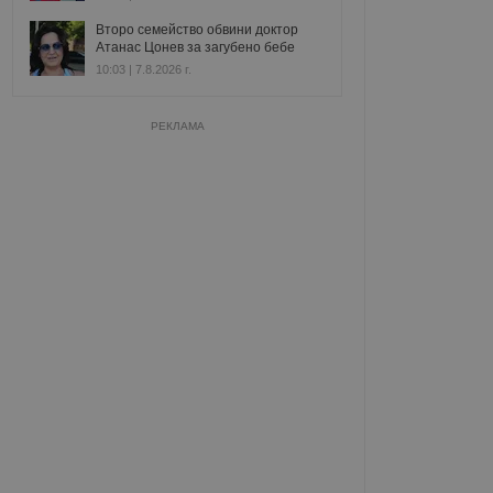
Второ семейство обвини доктор
Атанас Цонев за загубено бебе
10:03 | 7.8.2026 г.
РЕКЛАМА