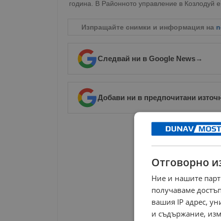
година. В Районното управление в Козлодуй е
Изпращайте снимки и информация на
n
Следвай ни в Google News
→
Добави ни в предпочитани източ
РЕКЛАМА
Отговорно и
Ние и нашите парт
получаваме достъп
вашия IP адрес, у
и съдържание, изм