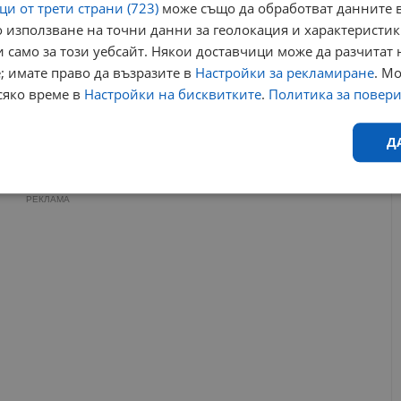
и от трети страни (723)
може също да обработват данните в
12:18 | 17.4.2021 г.
 използване на точни данни за геолокация и характеристик
Включиха шести блок на АЕЦ "Козлодуй"
 само за този уебсайт. Някои доставчици може да разчитат 
19:17 | 5.8.2025 г.
; имате право да възразите в
Настройки за рекламиране
. М
сяко време в
Настройки на бисквитките
.
Политика за повер
аец козлодуй
пети блок
ъглошлайф
Д
гневи наряд
външна фирма
Ефективност
Таргетиране
Функционалност
Н
РЕКЛАМА
еобходимо
Ефективност
Таргетиране
Функционалност
Неклас
исквитки позволяват основната функционалност на уебсайта, като потребителско
не може да се използва правилно без строго необходими бисквитки.