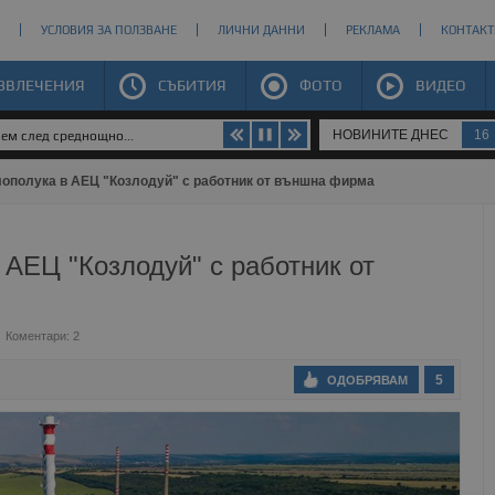
УСЛОВИЯ ЗА ПОЛЗВАНЕ
ЛИЧНИ ДАННИ
РЕКЛАМА
КОНТАКТ
ЗВЛЕЧЕНИЯ
СЪБИТИЯ
ФОТО
ВИДЕО
НОВИНИТЕ ДНЕС
16
яем след среднощно...
лополука в АЕЦ "Козлодуй" с работник от външна фирма
 АЕЦ "Козлодуй" с работник от
Коментари: 2
5
ОДОБРЯВАМ