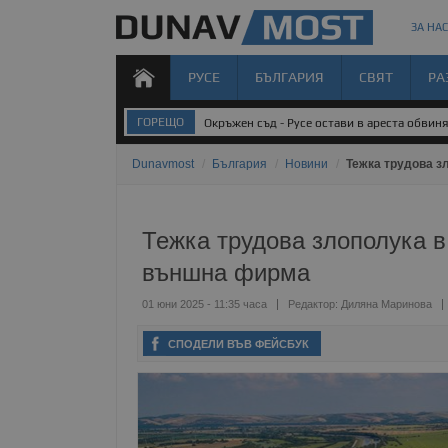
ЗА НАС
РУСЕ
БЪЛГАРИЯ
СВЯТ
РА
ГОРЕЩО
Окръжен съд - Русе остави в ареста обвин
Dunavmost
/
България
/
Новини
/
Тежка трудова з
Тежка трудова злополука в
външна фирма
01 юни 2025 - 11:35 часа
Редактор:
Диляна Маринова
СПОДЕЛИ ВЪВ ФЕЙСБУК