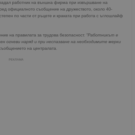
традал работник на външна фирма при извършване на
ред официалното съобщение на дружеството, около 40-
степен по части от ръцете и краката при работа с ъглошлайф
ние на правилата за трудова безопасност.
"Работникът е
ен огневи наряд и при неспазване на необходимите мерки
 съобщението на централата.
РЕКЛАМА