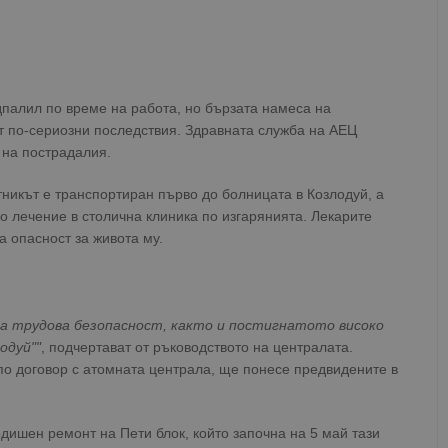
алил по време на работа, но бързата намеса на
т по-сериозни последствия. Здравната служба на АЕЦ
 на пострадалия.
никът е транспортиран първо до болницата в Козлодуй, а
 лечение в столична клиника по изгарянията. Лекарите
а опасност за живота му.
а трудова безопасност, както и постигнатото високо
одуй""
, подчертават от ръководството на централата.
о договор с атомната централа, ще понесе предвидените в
дишен ремонт на Пети блок, който започна на 5 май тази