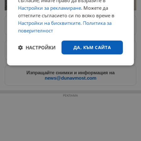
съгласие; имате право да възразите в
Настройки за рекламиране
. Можете да
оттеглите съгласието си по всяко време в
Настройки на бисквитките
.
Политика за
Следвай ни в Google News
→
поверителност
НАСТРОЙКИ
ДА, КЪМ САЙТА
Предпочитани източници
→
Строго
Ефективност
необходимо
Изпращайте снимки и информация на
news@dunavmost.com
Таргетиране
Функционалност
РЕКЛАМА
Некласифицирани