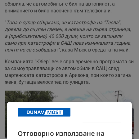
обявила, че автомобилът е бил на автопилот, а
вниманието ѝ било насочено към телефона ѝ.
"
Това е супер сбъркано, че катастрофа на "Тесла",
довела до счупен глезен, е новина на първа страница,
а (приблизително) 40 000 души, които са загинали
само при катастрофи в САЩ през изминалата година,
почти не се съобщава
т", каза Мъск в средата на май.
Компанията "Юбер" вече спря временно програмата си
за самоуправляващи се автомобили в САЩ след
мартенската катастрофа в Аризона, при която загина
жена, бутаща велосипед по улицата.
Отговорно използване на