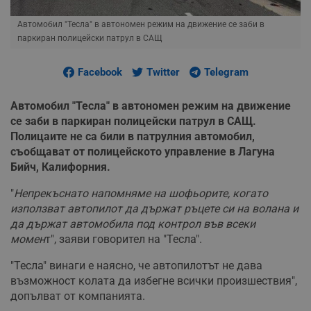
Автомобил "Тесла" в автономен режим на движение се заби в
паркиран полицейски патрул в САЩ
Facebook
Twitter
Telegram
Автомобил "Тесла" в автономен режим на движение
се заби в паркиран полицейски патрул в САЩ.
Полицаите не са били в патрулния автомобил,
съобщават от полицейското управление в Лагуна
Бийч, Калифорния.
"
Непрекъснато напомняме на шофьорите, когато
използват автопилот да държат ръцете си на волана и
да държат автомобила под контрол във всеки
момен
т", заяви говорител на "Тесла".
"Тесла" винаги е наясно, че автопилотът не дава
възможност колата да избегне всички произшествия",
допълват от компанията.