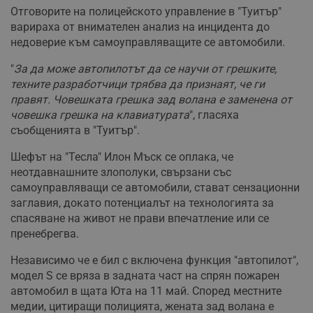
Отговорите на полицейското управление в "Туитър"
варираха от внимателен анализ на инцидента до
недоверие към самоуправляващите се автомобили.
"
За да може автопилотът да се научи от грешките,
техните разработчици трябва да признаят, че ги
правят. Човешката грешка зад волана е заменена от
човешка грешка на клавиатурата
", гласяха
съобщенията в "Туитър".
Шефът на "Тесла" Илон Мъск се оплака, че
неотдавнашните злополуки, свързани със
самоуправляващи се автомобили, стават сензационни
заглавия, докато потенциалът на технологията за
спасяване на живот не прави впечатление или се
пренебрегва.
Независимо че е бил с включена функция "автопилот",
модел S се вряза в задната част на спрян пожарен
автомобил в щата Юта на 11 май. Според местните
медии, цитиращи полицията, жената зад волана е