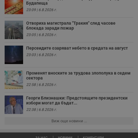
н
Будапеща
п
к
23:09 | 6.8.2026 г.
ч
п
с
Отвориха магистрала "Тракия" след часове
б
блокада заради пожар
23:05 | 6.8.2026 г.
__cf_bm
29
Т
Cloudflare Inc.
минути
с
.twitter.com
59
р
Персеидите озаряват небето в средата на август
секунди
м
б
23:03 | 6.8.2026 г.
о
у
п
о
Променят вноските за трудова злополука в седем
и
сектора
т
22:58 | 6.8.2026 г.
receive-cookie-deprecation
.hit.gemius.pl
1 година
Т
с
с
Георги Близнашки: Предстоящите президентски
н
избори могат да бъдат...
н
п
22:38 | 6.8.2026 г.
б
п
Виж още новини ...
с
о
с
а
ЗА НАС
НОВИНИ
КОМЕНТАРИ