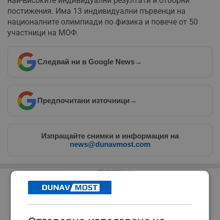
най-високите индивидуални резултати и отборни
постижения. Има 13 индивидуални първенци на
националните олимпиади по физика и повече от 50
участници на МОФ.
Следвай ни в Google News
→
Предпочитани източници
→
Изпращайте снимки и информация на
news@dunavmost.com
РЕКЛАМА