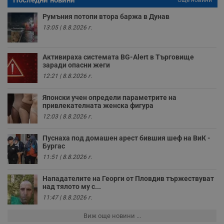
Последни новини
Още новини
е
д
Румъния потопи втора баржа в Дунав
н
п
13:05 | 8.8.2026 г.
с
у
и
ф
Активираха системата BG-Alert в Търговище
н
заради опасни жеги
м
Т
12:21 | 8.8.2026 г.
и
п
у
Японски учен определи параметрите на
з
привлекателната женска фигура
б
12:03 | 8.8.2026 г.
VISITOR_PRIVACY_METADATA
5 месеца
Т
YouTube
4
с
.youtube.com
седмици
с
Пуснаха под домашен арест бившия шеф на ВиК -
с
Бургас
п
и
11:51 | 8.8.2026 г.
п
т
в
Нападателите на Георги от Пловдив тържествуват
с
над тялото му с...
з
11:47 | 8.8.2026 г.
с
п
о
Виж още новини ...
р