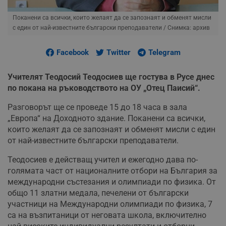
Поканени са всички, които желаят да се запознаят и обменят мисли
с един от най-известните български преподаватели
/ Снимка: архив
Facebook
Twitter
Telegram
Учителят Теодосий Теодосиев ще гостува в Русе днес
по покана на ръководството на ОУ „Отец Паисий“.
Разговорът ще се проведе 15 до 18 часа в зала
„Европа“ на Доходното здание. Поканени са всички,
които желаят да се запознаят и обменят мисли с един
от най-известните български преподаватели.
Теодосиев е действащ учител и ежегодно дава по-
голямата част от националните отбори на България за
международни състезания и олимпиади по физика. От
общо 11 златни медала, печелени от български
участници на Международни олимпиади по физика, 7
са на възпитаници от неговата школа, включително