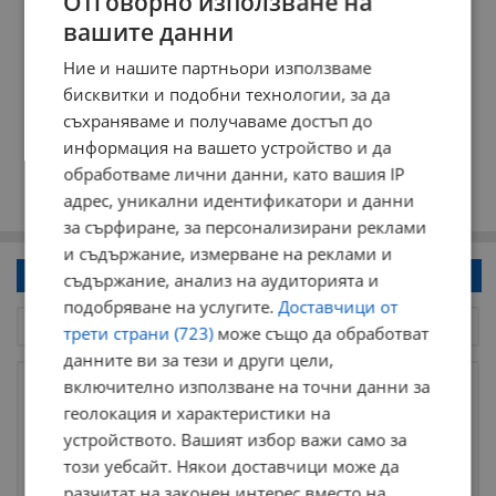
Отговорно използване на
вашите данни
Ние и нашите партньори използваме
бисквитки и подобни технологии, за да
съхраняваме и получаваме достъп до
информация на вашето устройство и да
обработваме лични данни, като вашия IP
адрес, уникални идентификатори и данни
за сърфиране, за персонализирани реклами
и съдържание, измерване на реклами и
Напиши коментар!
съдържание, анализ на аудиторията и
подобряване на услугите.
Доставчици от
трети страни (723)
може също да обработват
данните ви за тези и други цели,
включително използване на точни данни за
геолокация и характеристики на
устройството. Вашият избор важи само за
този уебсайт. Някои доставчици може да
разчитат на законен интерес вместо на