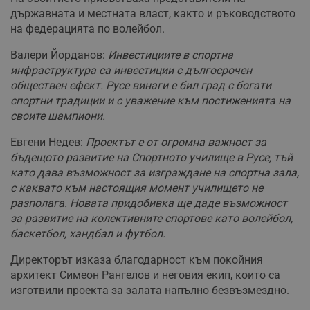
държавната и местната власт, както и ръководството
на федерацията по волейбол.
Валери Йорданов:
Инвестициите в спортна
инфраструктура са инвестиции с дългосрочен
обществен ефект. Русе винаги е бил град с богати
спортни традиции и с уважение към постиженията на
своите шампиони.
Евгени Недев:
Проектът е от огромна важност за
бъдещото развитие на Спортното училище в Русе, тъй
като дава възможност за изграждане на спортна зала,
с каквато към настоящия момент училището не
разполага. Новата придобивка ще даде възможност
за развитие на колективните спортове като волейбол,
баскетбол, хандбал и футбол.
Директорът изказа благодарност към покойния
архитект Симеон Рангелов и неговия екип, които са
изготвили проекта за залата напълно безвъзмездно.