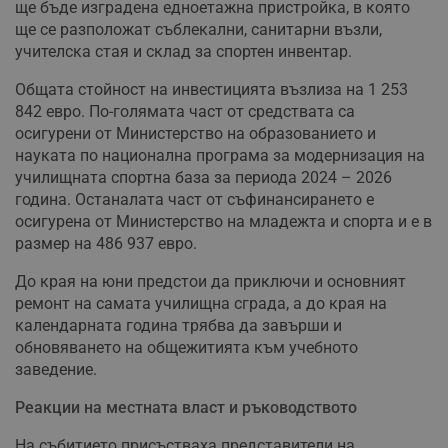
ще бъде изградена едноетажна пристройка, в която
ще се разположат съблекални, санитарни възли,
учителска стая и склад за спортен инвентар.
Общата стойност на инвестицията възлиза на 1 253
842 евро. По-голямата част от средствата са
осигурени от Министерство на образованието и
науката по национална програма за модернизация на
училищната спортна база за периода 2024 – 2026
година. Останалата част от съфинансирането е
осигурена от Министерство на младежта и спорта и е в
размер на 486 937 евро.
До края на юни предстои да приключи и основният
ремонт на самата училищна сграда, а до края на
календарната година трябва да завърши и
обновяването на общежитията към учебното
заведение.
Реакции на местната власт и ръководството
На събитието присъстваха представители на