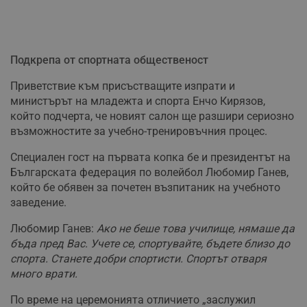
Подкрепа от спортната общественост
Приветствие към присъстващите изпрати и
министърът на младежта и спорта Енчо Кирязов,
който подчерта, че новият салон ще разшири сериозно
възможностите за учебно-тренировъчния процес.
Специален гост на първата копка бе и президентът на
Българската федерация по волейбол Любомир Ганев,
който бе обявен за почетен възпитаник на учебното
заведение.
Любомир Ганев:
Ако не беше това училище, нямаше да
бъда пред Вас. Учете се, спортувайте, бъдете близо до
спорта. Станете добри спортисти. Спортът отваря
много врати.
По време на церемонията отличието „заслужил