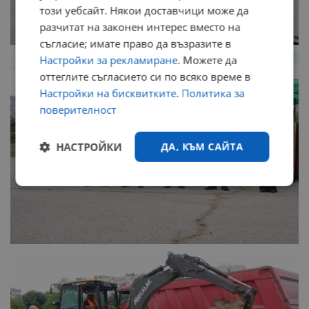
този уебсайт. Някои доставчици може да
разчитат на законен интерес вместо на
съгласие; имате право да възразите в
Настройки за рекламиране
. Можете да
оттеглите съгласието си по всяко време в
Настройки на бисквитките
.
Политика за
поверителност
НАСТРОЙКИ
ДА, КЪМ САЙТА
Строго
Ефективност
необходимо
Таргетиране
Функционалност
Некласифицирани