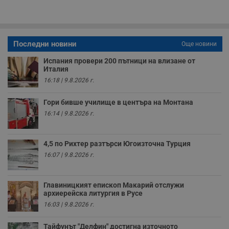
различни
елементи на
уебсайта по
време на етапите
на тестване.
Последни новини
Още новини
Gdyn
1 година
Тази бисквитка се
Gemius
използва за
.hit.gemius.pl
Испания провери 200 пътници на влизане от
събиране на
Италия
анонимни
статистически
16:18 | 9.8.2026 г.
данни, свързани с
посещенията в
уебсайта на
Гори бивше училище в центъра на Монтана
потребителя, като
16:14 | 9.8.2026 г.
броя на
посещенията,
средното време,
прекарано на
уебсайта и какви
4,5 по Рихтер разтърси Югоизточна Турция
страници са били
16:07 | 9.8.2026 г.
заредени. Целта е
да се подобри
съдържанието на
сайта и
Главиницкият епископ Макарий отслужи
потребителския
опит.
архиерейска литургия в Русе
16:03 | 9.8.2026 г.
Gdynp
1 година
Тази бисквитка се
Gemius
използва с цел
.hit.gemius.pl
събиране на
Тайфунът "Делфин" достигна източното
информация за