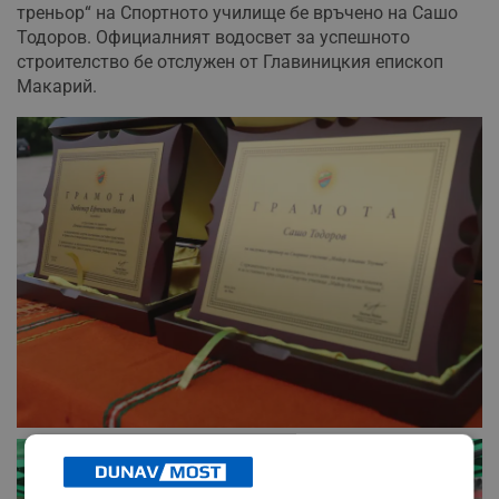
треньор“ на Спортното училище бе връчено на Сашо
Тодоров. Официалният водосвет за успешното
строителство бе отслужен от Главиницкия епископ
Макарий.