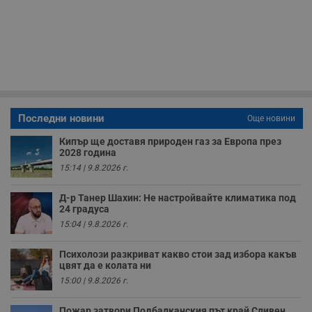
Т
и
п
у
з
б
VISITOR_PRIVACY_METADATA
5 месеца
Т
YouTube
4
с
.youtube.com
седмици
с
с
п
Последни новини
Още новини
и
п
Кипър ще доставя природен газ за Европа през
т
в
2028 година
с
15:14 | 9.8.2026 г.
з
с
п
Д-р Танер Шахин: Не настройвайте климатика под
о
24 градуса
р
п
15:04 | 9.8.2026 г.
н
п
к
Психолози разкриват какво стои зад избора какъв
ч
цвят да е колата ни
п
с
15:00 | 9.8.2026 г.
б
__cf_bm
29
Т
Cloudflare Inc.
Пожар затвори Подбалканския път край Сливен