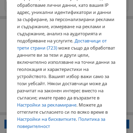
news@dunavmost.com
обработваме лични данни, като вашия IP
адрес, уникални идентификатори и данни
за сърфиране, за персонализирани реклами
РЕКЛАМА
и съдържание, измерване на реклами и
съдържание, анализ на аудиторията и
подобряване на услугите.
Доставчици от
трети страни (723)
може също да обработват
данните ви за тези и други цели,
включително използване на точни данни за
геолокация и характеристики на
устройството. Вашият избор важи само за
този уебсайт. Някои доставчици може да
разчитат на законен интерес вместо на
съгласие; имате право да възразите в
Настройки за рекламиране
. Можете да
оттеглите съгласието си по всяко време в
Настройки на бисквитките
.
Политика за
Напиши коментар!
поверителност