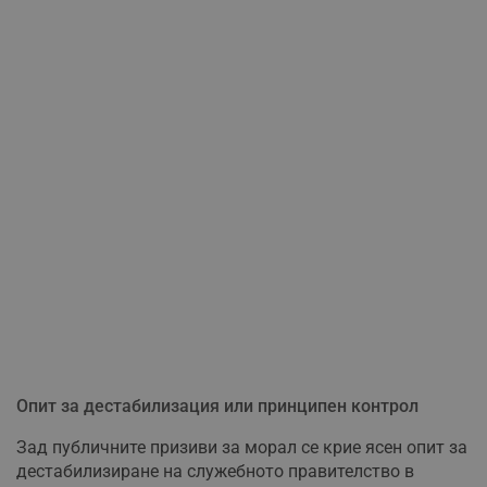
Опит за дестабилизация или принципен контрол
Зад публичните призиви за морал се крие ясен опит за
дестабилизиране на служебното правителство в