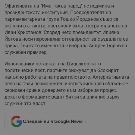
Офанзивата на "Има такъв народ" не подмина и
президентската институция. Председателят на
парламентарната група Тошко Йорданов също се
включи в атаката, настоявайки за отстраняването на
Иван Христанов. Според него президентът Илияна
Йотова носи персонална отговорност за създалата се
криза, тъй като именно тя е избрала Андрей Гюров за
служебен премиер.
Използвайки оставката на Цицелков като
политически лост, партиите рискуват да блокират
напълно работата на правителството. Алтернативната
цена на този перманентен институционален сблъсък е
сериозен срив в доверието към изборния процес,
докато формациите водят битки за влияние върху
служебната власт.
Следвай ни в Google News
→