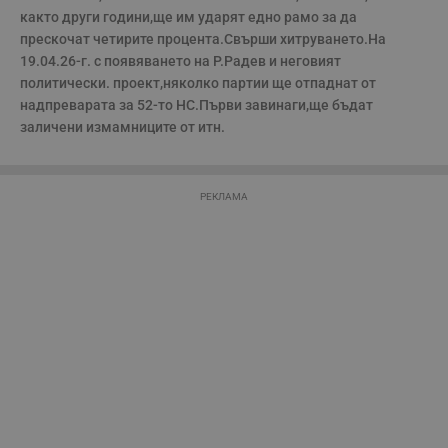
VISITOR_PRIVACY_METADATA
5 месеца
Т
YouTube
4
с
.youtube.com
както други години,ще им ударят едно рамо за да 
седмици
с
прескочат четирите процента.Свърши хитруването.На 
с
п
19.04.26-г. с появяването на Р.Радев и неговият 
и
политически. проект,няколко партии ще отпаднат от 
п
т
надпреварата за 52-то НС.Първи завинаги,ще бъдат 
в
заличени измамниците от итн.
с
з
с
п
о
р
РЕКЛАМА
п
н
п
к
ч
п
с
б
__cf_bm
29
Т
Cloudflare Inc.
минути
с
.twitter.com
59
р
секунди
м
б
о
у
п