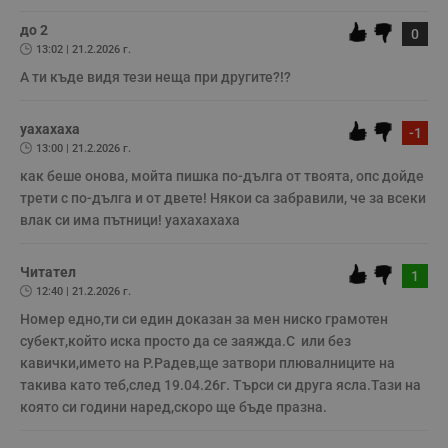
необходимо
няма да бъде съхранявана при нас или показвана на други
потребители.
до 2
0
13:02 | 21.2.2026 г.
А ти къде видя тези неща при другите?!?
Таргетиране
Функционалност
уахахаха
-1
13:00 | 21.2.2026 г.
Некласифицирани
как беше онова, мойта пишка по-дълга от твоята, опс дойде 
трети с по-дълга и от двете! Някои са забравили, че за всеки 
влак си има пътници! уахахахаха
Читател
1
12:40 | 21.2.2026 г.
Строго необходимо
Ефективност
Номер едно,ти си един доказан за мен ниско грамотен 
Таргетиране
Функционалност
субект,който иска просто да се заяжда.С  или без 
Некласифицирани
кавички,името на Р.Радев,ще затвори плювалниците на 
такива като теб,след 19.04.26г. Търси си друга ясла.Тази на 
Строго необходимите бисквитки позволяват основната
която си години наред,скоро ще бъде празна.
функционалност на уебсайта, като потребителско
влизане и управление на акаунта. Уебсайтът не може да
се използва правилно без строго необходими