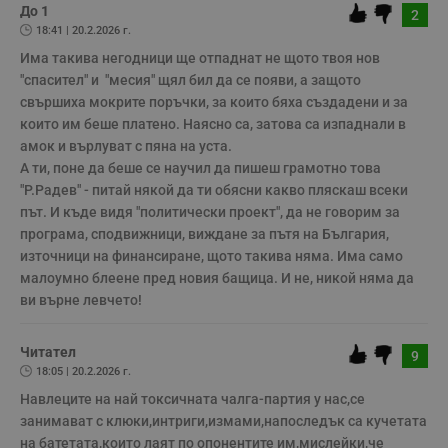
бисквитки.
До 1
2
18:41 | 20.2.2026 г.
Валиден
Име
Доставчик
/
Домейн
О
до
Има такива негодници ще отпаднат не щото твоя нов 
"спасител" и  "месия" щял бил да се появи, а защото 
__RequestVerificationToken
Сесия
Т
Microsoft
п
Corporation
свършиха мокрите поръчки, за които бяха създадени и за 
ф
www.dunavmost.com
които им беше платено. Наясно са, затова са изпаднали в 
з
п
амок и върлуват с пяна на уста. 

и
А ти, поне да беше се научил да пишеш грамотно това 
п
A
"Р.Радев" - питай някой да ти обясни какво пляскаш всеки 
т
е
път. И къде видя "политически проект", да не говорим за 
д
програма, сподвижници, виждане за пътя на България, 
н
п
източници на финансиране, щото такива няма. Има само 
с
малоумно блеене пред новия бащица. И не, никой няма да 
у
и
ви върне левчето!
ф
н
м
Т
Читател
9
и
18:05 | 20.2.2026 г.
п
у
Навлеците на най токсичната чалга-партия у нас,се 
з
б
занимават с клюки,интриги,измами,напоследък са кучетата 
на батетата,които лаят по опонентите им,мислейки,че  