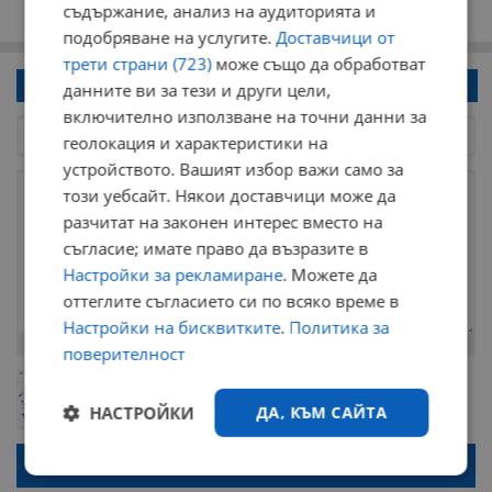
съдържание, анализ на аудиторията и
подобряване на услугите.
Доставчици от
трети страни (723)
може също да обработват
Напиши коментар!
данните ви за тези и други цели,
включително използване на точни данни за
геолокация и характеристики на
устройството. Вашият избор важи само за
този уебсайт. Някои доставчици може да
разчитат на законен интерес вместо на
съгласие; имате право да възразите в
Настройки за рекламиране
. Можете да
оттеглите съгласието си по всяко време в
Настройки на бисквитките
.
Политика за
Остават
2000
символа
поверителност
ОБНОВИ
Поради зачестилите злоупотреби в сайта, за да оставите анонимен
коментар или да гласувате изискваме да се идентифицирате с
НАСТРОЙКИ
ДА, КЪМ САЙТА
google акаунт.
Натискайки на бутона "Вход с google" по-долу, коментарът ви ще
бъде публикуван анонимно под псевдонима който сте попълнили
Строго
Ефективност
по-горе в полето "Твоето име". Никаква лична информация за вас