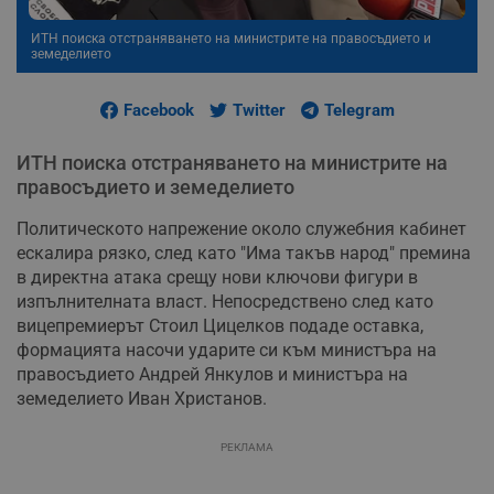
ИТН поиска отстраняването на министрите на правосъдието и
земеделието
Facebook
Twitter
Telegram
ИТН поиска отстраняването на министрите на
правосъдието и земеделието
Политическото напрежение около служебния кабинет
ескалира рязко, след като "Има такъв народ" премина
в директна атака срещу нови ключови фигури в
изпълнителната власт. Непосредствено след като
вицепремиерът Стоил Цицелков подаде оставка,
формацията насочи ударите си към министъра на
правосъдието Андрей Янкулов и министъра на
земеделието Иван Христанов.
РЕКЛАМА