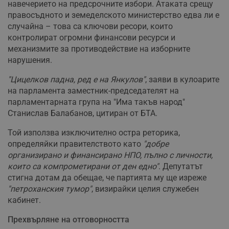
навечерието на предсрочните избори. Атаката срещу
правосъдното и земеделското министерство едва ли е
случайна – това са ключови ресори, които
контролират огромни финансови ресурси и
механизмите за противодействие на изборните
нарушения.
"Цицелков падна, ред е на Янкулов"
, заяви в кулоарите
на парламента заместник-председателят на
парламентарната група на "Има такъв народ"
Станислав Балабанов, цитиран от БТА.
Той използва изключително остра реторика,
определяйки правителството като
"добре
организирано и финансирано НПО, пълно с личности,
които са компрометирани от ден едно"
. Депутатът
стигна дотам да обещае, че партията му ще изреже
"петроханския тумор"
, визирайки целия служебен
кабинет.
Прехвърляне на отговорността