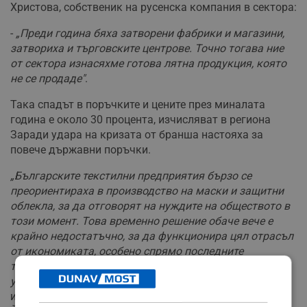
Христова, собственик на русенска компания в сектора:
-
„Преди година бяха затворени фабрики и магазини,
затвориха и търговските центрове. Точно тогава ние
от сектора изнасяхме готова лятна продукция, която
не се продаде"
.
Така спадът в поръчките и цените през миналата
година е около 30 процента, изчисляват в региона
Заради удара на кризата от бранша настояха за
повече държавни поръчки.
„Българските текстилни предприятия бързо се
преориентираха в производство на маски и защитни
облекла, за да отговорят на нуждите на обществото в
този момент. Това временно решение обаче вече е
крайно недостатъчно, за да функционира цял отрасъл
от икономиката, особено спрямо последните
тенденции в Европа и евентуалната забрана на
употребата на текстилни маски
“, казва
изпълнителният директор на браншовата асоциация