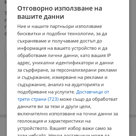
Йордан Беловодски.
Отговорно използване на
Традиционният за страната ни отрасъл формира 11
вашите данни
процента от износа или около 4 милиарда лева
Ние и нашите партньори използваме
годишно и създава 12 процента от добавената
бисквитки и подобни технологии, за да
стойност в индустрията.
съхраняваме и получаваме достъп до
информация на вашето устройство и да
Следвай ни в Google News
→
обработваме лични данни, като вашия IP
адрес, уникални идентификатори и данни
за сърфиране, за персонализирани реклами
Предпочитани източници
→
и съдържание, измерване на реклами и
съдържание, анализ на аудиторията и
подобряване на услугите.
Доставчици от
Изпращайте снимки и информация на
трети страни (723)
може също да обработват
news@dunavmost.com
данните ви за тези и други цели,
включително използване на точни данни за
РЕКЛАМА
геолокация и характеристики на
устройството. Вашият избор важи само за
този уебсайт. Някои доставчици може да