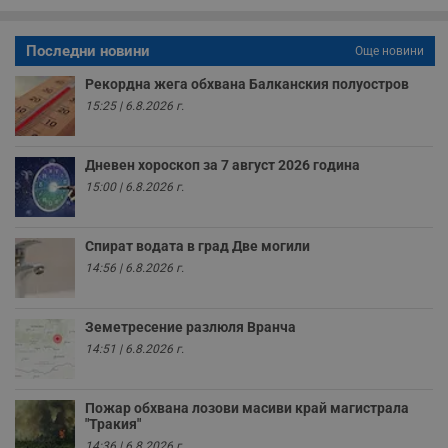
A
т
е
д
Последни новини
Още новини
н
п
Рекордна жега обхвана Балканския полуостров
с
у
15:25 | 6.8.2026 г.
и
ф
н
м
Дневен хороскоп за 7 август 2026 година
Т
и
15:00 | 6.8.2026 г.
п
у
з
б
Спират водата в град Две могили
14:56 | 6.8.2026 г.
VISITOR_PRIVACY_METADATA
5 месеца
Т
YouTube
4
с
.youtube.com
седмици
с
с
п
Земетресение разлюля Вранча
и
14:51 | 6.8.2026 г.
п
т
в
с
Пожар обхвана лозови масиви край магистрала
з
"Тракия"
с
п
14:36 | 6.8.2026 г.