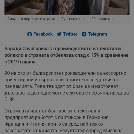
Спадът в поръчките и цените в Русенско е около 30 процента
Facebook
Twitter
Telegram
Заради Covid кризата производството на текстил и
облекло в страната отбелязва спад с 15% в сравнение
с 2019 година.
90 на сто от българските производители са експортно
ориентирани и търпят най-тежките последствия от
пандемията. Това твърдят от бранша и настояват
държавата да подпомогне сектора с поръчки, предава
БНР.
Огромната част от българските текстилни
предприятия работят с партньори в Германия,
Франция и Италия, които са сред най тежко
засегнатите от кризата. Резултатът според Миглена