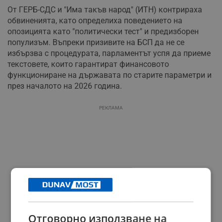
От ГЕРБ-СДС и "Има такъв народ" (ИТН) контрираха
обвиненията, като определиха поведението на
опозицията като "политически тест" и предизборен
популизъм. Въпреки призивите на БСП да не се
избързва с процедурата, парламентът успя да приеме
текстовете, които гарантират финансовото
функциониране на държавата по старите параметри и
през началото на 2026 година.
РЕКЛАМА
Отговорно използване на