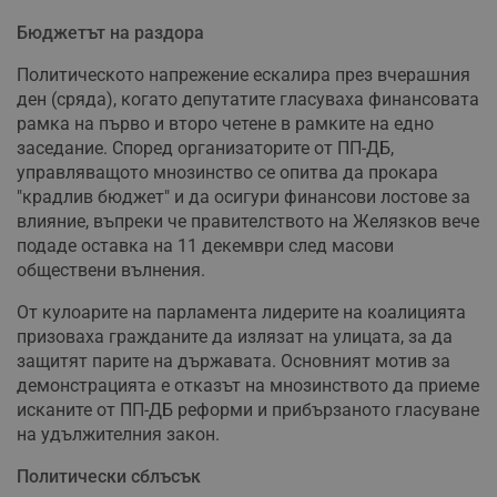
Бюджетът на раздора
Политическото напрежение ескалира през вчерашния
ден (сряда), когато депутатите гласуваха финансовата
рамка на първо и второ четене в рамките на едно
заседание. Според организаторите от ПП-ДБ,
управляващото мнозинство се опитва да прокара
"крадлив бюджет" и да осигури финансови лостове за
влияние, въпреки че правителството на Желязков вече
подаде оставка на 11 декември след масови
обществени вълнения.
От кулоарите на парламента лидерите на коалицията
призоваха гражданите да излязат на улицата, за да
защитят парите на държавата. Основният мотив за
демонстрацията е отказът на мнозинството да приеме
исканите от ПП-ДБ реформи и прибързаното гласуване
на удължителния закон.
Политически сблъсък