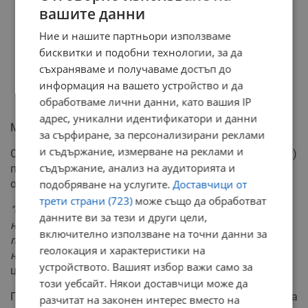
вашите данни
Ние и нашите партньори използваме
бисквитки и подобни технологии, за да
съхраняваме и получаваме достъп до
информация на вашето устройство и да
обработваме лични данни, като вашия IP
адрес, уникални идентификатори и данни
Мерки за сигурност
за сърфиране, за персонализирани реклами
и съдържание, измерване на реклами и
От Столичната дирекция на вътрешните работи (СДВР)
съдържание, анализ на аудиторията и
потвърдиха готовността си за обезпечаване на
обществения ред.
подобряване на услугите.
Доставчици от
трети страни (723)
може също да обработват
"Организаторите са уведомили Столична община по
данните ви за тези и други цели,
надлежния ред. Полицейските екипи са в режим на
включително използване на точни данни за
подготовка за недопускане на ескалация на
геолокация и характеристики на
напрежението и провокации",
съобщиха от полицията,
устройството. Вашият избор важи само за
цитирани от NOVA.
този уебсайт. Някои доставчици може да
При предишните протести по-рано този месец се стигна
разчитат на законен интерес вместо на