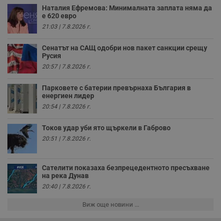
р
Наталия Ефремова: Минималната заплата няма да
у
е 620 евро
з
21:03 | 7.8.2026 г.
з
п
Сенатът на САЩ одобри нов пакет санкции срещу
ASP.NET_SessionId
Сесия
Т
Microsoft
с
Русия
Corporation
D
www.dunavmost.com
20:57 | 7.8.2026 г.
п
и
т
Парковете с батерии превърнаха България в
к
енергиен лидер
п
и
20:54 | 7.8.2026 г.
у
р
к
Токов удар уби ято щъркели в Габрово
п
д
20:51 | 7.8.2026 г.
д
п
у
Сателити показаха безпрецедентното пресъхване
на река Дунав
20:40 | 7.8.2026 г.
Доставчик
/
Валиден
Валиден
Виж още новини ...
Име
Име
Доставчик
/
Домейн
Описание
Описание
Домейн
Доставчик
/
до
Валиден
до
Име
Описание
Домейн
до