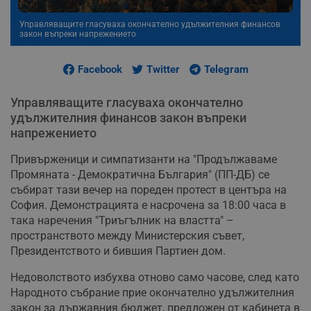
Управляващите гласуваха окончателно удължителния финансов
закон въпреки напрежението
Facebook
Twitter
Telegram
Управляващите гласуваха окончателно
удължителния финансов закон въпреки
напрежението
Привърженици и симпатизанти на "Продължаваме
Промяната - Демократична България" (ПП-ДБ) се
събират тази вечер на пореден протест в центъра на
София. Демонстрацията е насрочена за 18:00 часа в
така наречения "Триъгълник на властта" –
пространството между Министерския съвет,
Президентството и бившия Партиен дом.
Недоволството избухва отново само часове, след като
Народното събрание прие окончателно удължителния
закон за държавния бюджет, предложен от кабинета в