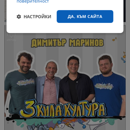
поверителност
НАСТРОЙКИ
ДА, КЪМ САЙТА
Строго
Ефективност
необходимо
Таргетиране
Функционалност
Некласифицирани
Строго необходимо
Ефективност