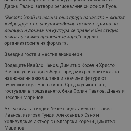
Дарик Радио, затвори регионалния си офис в Русе.
"Вместо 'край на сезона' още преди началото – екипът
избра друг път: закупи мобилна техника, тръгна по
локации и доказа, че култура се прави и без студио –
стига да ги има правилните хора,"
споделят
организаторите на формата.
Звездни гости и местни визионери
Водещите Ивайло Ненов, Димитър Косев и Христо
Раянов успяха да съберат пред микрофоните както
национални звезди, така и значими фигури от
русенския културен живот. Сред музикантите,
гостували в предаването, бяха Орлин Павлов, Дивна и
Веселин Маринов.
Актьорската гилдия беше представена от Павел
Иванов, изиграл Гунди, Александър Сано и
холивудския актьор с български корени Димитър
Маринов.