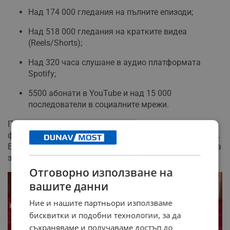
Над 174 000 гледания на пълните епизоди;
Над 518 000 гледания на кратките видеа
(Reels/Shorts);
Над 320 часа слушане в аудио платформата
Spotify;
5500 абонати в YouTube и над 15 000
последователи в социалните мрежи.
Проектът е реализиран от сдружение "СтендАрт" с
финансовата подкрепа на Национален фонд "Култура".
Екипът, включващ и Светлин Големански, вече загатва
за подготовката на четвърти сезон.
Отговорно използване на
вашите данни
Ние и нашите партньори използваме
бисквитки и подобни технологии, за да
съхраняваме и получаваме достъп до