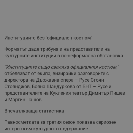
Институциите без "официален костюм"
Форматът даде трибуна и на представители на
културните институции в по-неформална обстановка.
"Институциите също свалиха официалния костюм,"
отбелязват от екипа, визирайки разговорите с
директора на Държавна опера – Русе Стоян
Стоянджов, Бояна Шандуркова от БНТ – Русе и
представителите на Кукления театър Димитър Пишев
и Мартин Пашов.
Впечатляваща статистика
Равносметката за третия сезон показва сериозен
интерес към културното съдържание: