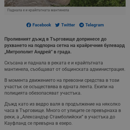
Паднала е и крайпътната мантинела
Facebook
Twitter
Telegram
Проливният дъжд в Търговище допринесе до
рухването на подпорна сетна на крайречния булевард
„Митрополит Андрей“ в града.
Скъсана и паднала в реката е и крайпътната
мантинела, съобщават от общинската администрация.
В момента движението на превозни средства в този
участък се осъществява в едната лента. Екипи на
полицията обезопасяват участъка.
Дъжд като из ведро валя в продължение на няколко
часа в Търговище. Много от улиците се превърнаха в
реки, а „Александър Стамболийски“ в участъка до
Кауфланд се превърна в езеро.