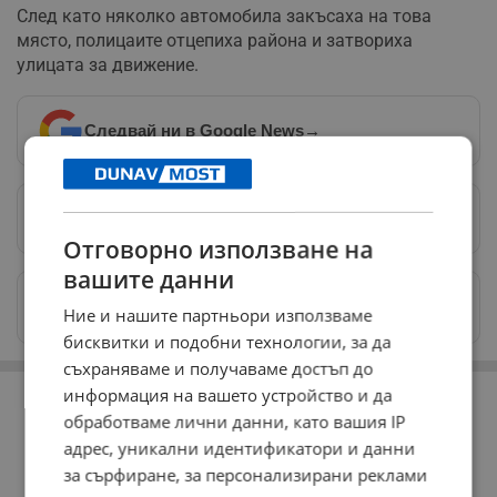
След като няколко автомобила закъсаха на това
място, полицаите отцепиха района и затвориха
улицата за движение.
Следвай ни в Google News
→
Предпочитани източници
→
Отговорно използване на
вашите данни
Изпращайте снимки и информация на
Ние и нашите партньори използваме
news@dunavmost.com
бисквитки и подобни технологии, за да
съхраняваме и получаваме достъп до
РЕКЛАМА
информация на вашето устройство и да
обработваме лични данни, като вашия IP
адрес, уникални идентификатори и данни
за сърфиране, за персонализирани реклами