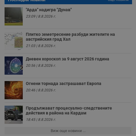
се използва правилно без строго необходими
бисквитки.
"Арда" надигра "Дунав"
23:09 | 8.8.2026 г.
Валиден
Име
Доставчик
/
Домейн
О
до
__RequestVerificationToken
Сесия
Т
Microsoft
Плитко земетресение разбуди жителите на
п
Corporation
австрийския град Хал
ф
www.dunavmost.com
з
21:03 | 8.8.2026 г.
п
и
п
Дневен хороскоп за 9 август 2026 година
A
т
20:56 | 8.8.2026 г.
е
д
н
п
Огнени торнада застрашават Европа
с
20:46 | 8.8.2026 г.
у
и
ф
н
м
Продължават процесуално-следствените
Т
действия в района на Кардам
и
18:45 | 8.8.2026 г.
п
у
з
Виж още новини ...
б