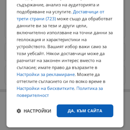
съдържание, анализ на аудиторията и
подобряване на услугите.
Доставчици от
трети страни (723)
може също да обработват
данните ви за тези и други цели,
Следвай ни в Google News
→
включително използване на точни данни за
геолокация и характеристики на
устройството. Вашият избор важи само за
Предпочитани източници
→
този уебсайт. Някои доставчици може да
разчитат на законен интерес вместо на
съгласие; имате право да възразите в
Изпращайте снимки и информация на
Настройки за рекламиране
. Можете да
news@dunavmost.com
оттеглите съгласието си по всяко време в
Настройки на бисквитките
.
Политика за
поверителност
РЕКЛАМА
НАСТРОЙКИ
ДА, КЪМ САЙТА
Строго
Ефективност