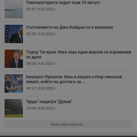
Температурите падат към 23 август
о
и
09:47 | 9.8.2026 г.
т
receive-cookie-deprecation
.hit.gemius.pl
1 година
Т
с
Състоянието на Джо Байдън се е влошило
с
н
09:35 | 9.8.2026 г.
н
п
б
п
Тодор Тагарев: Има още една версия за взривилия
с
се дрон
о
с
09:28 | 9.8.2026 г.
а
р
у
Емануел Луканов: Има в нашия отбор някакъв
з
лимит, който не достига за...
з
09:12 | 9.8.2026 г.
п
ASP.NET_SessionId
Сесия
Т
Microsoft
"Арда" надигра "Дунав"
с
Corporation
D
www.dunavmost.com
23:09 | 8.8.2026 г.
п
и
т
к
Виж още новини ...
п
и
у