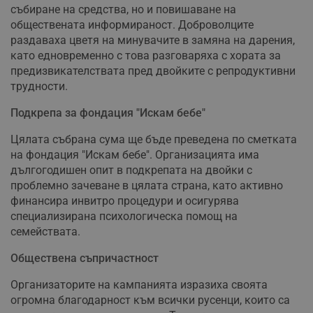
събиране на средства, но и повишаване на
обществената информираност. Доброволците
раздаваха цветя на минувачите в замяна на дарения,
като едновременно с това разговаряха с хората за
предизвикателствата пред двойките с репродуктивни
трудности.
Подкрепа за фондация "Искам бебе"
Цялата събрана сума ще бъде преведена по сметката
на фондация "Искам бебе". Организацията има
дългогодишен опит в подкрепата на двойки с
проблемно зачеване в цялата страна, като активно
финансира инвитро процедури и осигурява
специализирана психологическа помощ на
семействата.
Обществена съпричастност
Организаторите на кампанията изразиха своята
огромна благодарност към всички русенци, които са