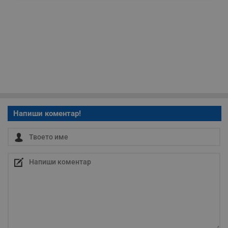
необходимо
Таргетиране
Функционалност
Некласифицирани
Напиши коментар!
Строго необходимо
Ефективност
Таргетиране
Функционалност
Некласифицирани
Строго необходимите бисквитки позволяват основната
функционалност на уебсайта, като потребителско
влизане и управление на акаунта. Уебсайтът не може да
се използва правилно без строго необходими