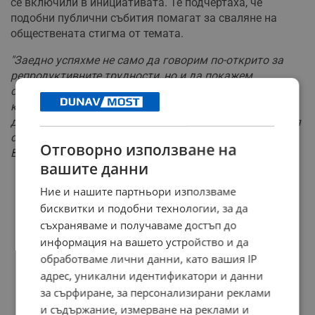
се включили в инициативата. Те подчертаха, че
подобни публични събития помагат за сваляне на
обществената стигма от темата.
"Заедно успяхме не само да говорим по-открито за
репродуктивните трудности, но и да покажем
съпричастност и подкрепа към всички семейства,
които вървят по този нелек път към мечтата си за
дете. Благодарим на всеки, който дари, взе цвете, спря
се да поговори с нас или просто сподели каузата.
Отговорно използване на
Вашата подкрепа означава много!"
вашите данни
Ние и нашите партньори използваме
бисквитки и подобни технологии, за да
съхраняваме и получаваме достъп до
информация на вашето устройство и да
обработваме лични данни, като вашия IP
адрес, уникални идентификатори и данни
за сърфиране, за персонализирани реклами
и съдържание, измерване на реклами и