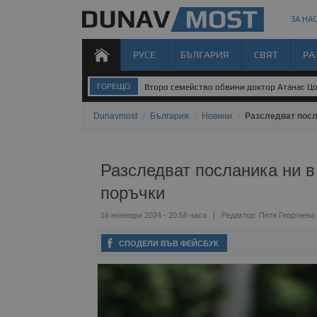
ЗА НАС
РУСЕ
БЪЛГАРИЯ
СВЯТ
РА
ГОРЕЩО
Второ семейство обвини доктор Атанас Цо
Dunavmost
/
България
/
Новини
/
Разследват посл
Разследват посланика ни 
поръчки
16 ноември 2024 - 20:56 часа
Редактор:
Петя Георгиева
СПОДЕЛИ ВЪВ ФЕЙСБУК