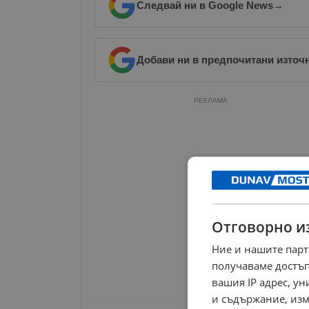
Следвай ни в Google News
→
Добави ни в предпочитани източ
РЕКЛАМА
Отговорно и
Ние и нашите парт
получаваме достъп
вашия IP адрес, у
и съдържание, изм