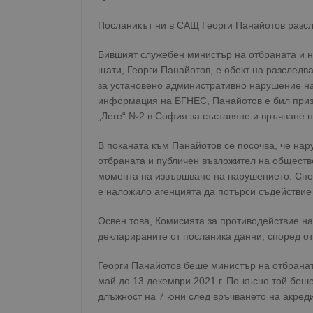
Посланикът ни в САЩ Георги Панайотов разсл
Бившият служебен министър на отбраната и 
щати, Георги Панайотов, е обект на разслед
за установено административно нарушение на
информация на БГНЕС, Панайотов е бил призов
„Леге“ №2 в София за съставяне и връчване н
В поканата към Панайотов се посочва, че нар
отбраната и публичен възложител на обществен
момента на извършване на нарушението. Спор
е наложило агенцията да потърси съдействие
Освен това, Комисията за противодействие н
декларираните от посланика данни, според о
Георги Панайотов беше министър на отбранат
май до 13 декември 2021 г. По-късно той беш
длъжност на 7 юни след връчването на акред