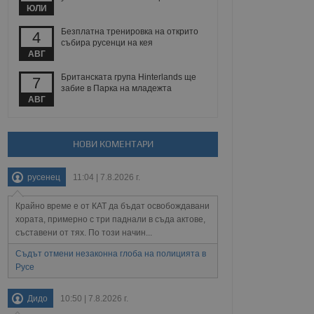
йният потребител може
ЮЛИ
 уебсайт.
Безплатна тренировка на открито
4
събира русенци на кея
АВГ
Описание
Британската група Hinterlands ще
7
забие в Парка на младежта
ребителски
елското поведение и
АВГ
раници на сайта. Тя
яване на сайта. Тя
не на прегледи на
формация, която е
взаимодействат с
нкционалност в целия
прекарано на
редпочитанията на
НОВИ КОМЕНТАРИ
 сайтове; тя може
остта на социалните
тора на сайта.
използва новата или
елски взаимодействия
русенец
11:04 | 7.8.2026 г.
нето и потребителския
Крайно време е от КАТ да бъдат освобождавани
рез събиране на данни
хората, примерно с три паднали в съда актове,
 помага за
съставени от тях. По този начин...
отребителите се
тапите на тестване.
Съдът отмени незаконна глоба на полицията в
тистически данни,
Русе
 броя на посещенията,
 са били заредени.
елския опит.
Дидо
10:50 | 7.8.2026 г.