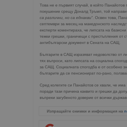
Това не е първият случай, в който Панайотов 
покушение срещу Доналд Тръмп, той направи
са различни, но са еднакви“
. Освен това, Па
септември за месец на македонското наследств
експерти коментираха, че липсата на базисни
тежки грешки, граничещи с престъпления от с
антибългарски документ в Сената на САЩ.
Българите в САЩ изразяват недоволство от ли
тях въпроси, като липсата на социална спого
за САЩ. Социалната спогодба е от особено зн
българите да се пенсионират по-рано, ползва
Сред колегите си Панайотов се хвали, че им
поради тази причина каквито и грешки да допу
въпреки загубеното доверие от всички държав
Изпращайте снимки и информация на
n