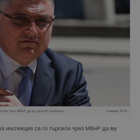
рсили чрез МВнР да му връчат поканата
Снимка: БТА
а инспекция са го търсили чрез МВнР да му