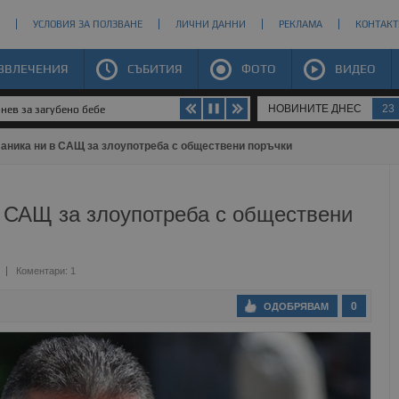
УСЛОВИЯ ЗА ПОЛЗВАНЕ
ЛИЧНИ ДАННИ
РЕКЛАМА
КОНТАКТ
ЗВЛЕЧЕНИЯ
СЪБИТИЯ
ФОТО
ВИДЕО
НОВИНИТЕ ДНЕС
23
нев за загубено бебе
аника ни в САЩ за злоупотреба с обществени поръчки
в САЩ за злоупотреба с обществени
Коментари: 1
0
ОДОБРЯВАМ