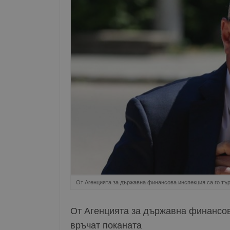
От Агенцията за държавна финансова инспекция са го тъ
От Агенцията за държавна финансов
връчат поканата