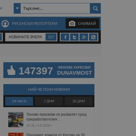
И
РУСЕНСКИ РЕПОРТЕРИ
СНИМАЙ
НОВИНИТЕ ВЧЕРА
107
147397
ФЕНОВЕ ХАРЕСВАТ
DUNAVMOST
НАЙ-ЧЕТЕНИ НОВИНИ
24 ЧАСА
7 ДНИ
30 ДНИ
Тонове праскови се развалят пред
преработвателен...
15:36 | 6.8.2026 г.
Продават домати от Косово за 30