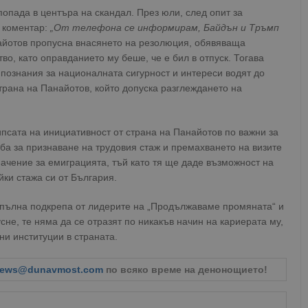
попада в центъра на скандал. През юли, след опит за
 коментар:
„От телефона се информирам, Байдън и Тръмп
найотов пропусна внасянето на резолюция, обявяваща
о, като оправданието му беше, че е бил в отпуск. Тогава
 познания за националната сигурност и интереси водят до
трана на Панайотов, който допуска разглеждането на
псата на инициативност от страна на Панайотов по важни за
дба за признаване на трудовия стаж и премахването на визите
ачение за емиграцията, тъй като тя ще даде възможност на
йки стажа си от България.
а пълна подкрепа от лидерите на „Продължаваме промяната“ и
сне, те няма да се отразят по никакъв начин на кариерата му,
ни институции в страната.
ews@dunavmost.com
по всяко време на денонощието!