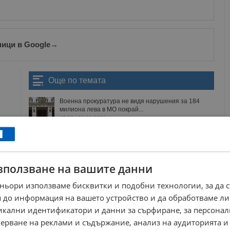
ници в Google
→
Още по темата
Военна прокуратура не видя нарушения за 184
милиона лева в МО покрай...
15:06 | 24.10.2021 г.
Прокуратурата е отказала да разследва
Каракачанов за нарушения в МО
22:09 | 18.10.2021 г.
Установиха редица нарушения и в
зползване на вашите данни
Министерството на отбраната
15:09 | 30.7.2021 г.
ньори използваме бисквитки и подобни технологии, за да 
След трагичния инцидент, военният министър
 до информация на вашето устройство и да обработваме ли
посети Граф Игнатиево
никални идентификатори и данни за сърфиране, за персона
17:00 | 15.6.2021 г.
ерване на реклами и съдържание, анализ на аудиторията и