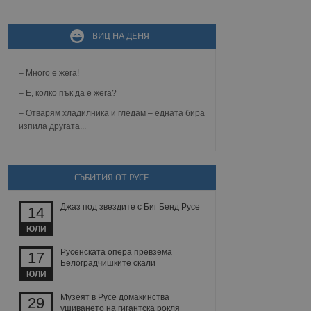
ВИЦ НА ДЕНЯ
не, зададена от уеб
 ASP.NET MVC
спре неразрешеното
т, известно като
– Много е жега!
тове. Той не съдържа
щожава при затваряне
– Е, колко пък да е жега?
– Отварям хладилника и гледам – едната бира
ение на съгласието на
изпила другата...
ст за тяхното
а данни за съгласието
ични политики и
антира, че техните
 сесии.
СЪБИТИЯ ОТ РУСЕ
аничаване между хората
а, за да се правят
хния уебсайт.
Джаз под звездите с Биг Бенд Русе
14
ЮЛИ
сигнализира на
 на бисквитките,
Русенската опера превзема
17
а съответствие и
Белоградчишките скали
ндарти и
ЮЛИ
ck и предоставя
Музеят в Русе домакинства
29
требител използва
ушиването на гигантска рокля