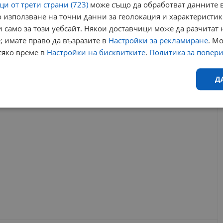
и от трети страни (723)
може също да обработват данните в
 използване на точни данни за геолокация и характеристик
найотов
закон за обществените поръчки
 само за този уебсайт. Някои доставчици може да разчитат 
ротиводействие на корупцията
обществените поръчки
; имате право да възразите в
Настройки за рекламиране
. М
в сащ
нарушения в обществените поръчки
сяко време в
Настройки на бисквитките
.
Политика за повер
РЕКЛАМА
Д
Ефективност
Таргетиране
Функционалност
Н
еобходимо
Ефективност
Таргетиране
Функционалност
Неклас
исквитки позволяват основната функционалност на уебсайта, като потребителско
не може да се използва правилно без строго необходими бисквитки.