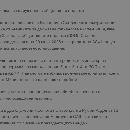
едван за нарушения в обществени поръчки.
настоящ посланик на България в Съединените американски
ване от Агенцията за държавна финансова инспекция (АДФИ)
 Закона за обществените поръчки (ЗОП). Според
ан да се яви на 20 март 2023 г. в сградата на АДФИ на ул.
а акт за установеното нарушение.
ушението е свързано с неговата роля като министър на
и поръчки по смисъла на чл. 5, ал. 2, т. 4 от ЗОП към
ед АДФИ, Панайотов е избягвал получаването на акта, което
 от Министерството на външните работи.
а корупцията също ще извърши обстойна проверка на
тлично осведомен източник.
а в два служебни кабинета на президента Румен Радев от 12
е назначен за посланик на България в САЩ, като встъпи в
итивните си писма на президента Джо Байдън.