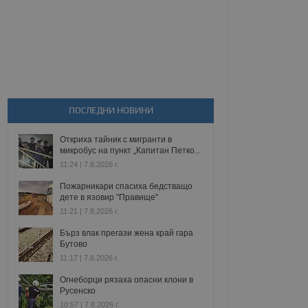
ПОСЛЕДНИ НОВИНИ
Откриха тайник с мигранти в
микробус на пункт „Капитан Петко...
11:24 | 7.8.2026 г.
Пожарникари спасиха бедстващо
дете в язовир "Правище"
11:21 | 7.8.2026 г.
Бърз влак прегази жена край гара
Бутово
11:17 | 7.8.2026 г.
Огнеборци рязаха опасни клони в
Русенско
10:57 | 7.8.2026 г.