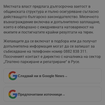
Местната власт предлага дългосрочна заетост в
общинската структура и пълно осигуряване съгласно
действащото българско законодателство. Месечното
възнаграждение включва и допълнително заплащане,
което е обвързано с ежедневната натовареност на
екипите и постигнатите крайни резултати на терен.
Желаещите да се включат в подбора или да получат
допълнителна информация могат да се запишат за
събеседване на телефонен номер 0882 838 311.
Посоченият контакт е директно с началника на сектор
„Платено паркиране и репатриране“ в Русе.
Следвай ни в Google News
→
Предпочитани източници
→