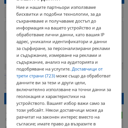
Ние и нашите партньори използваме
бисквитки и подобни технологии, за да
съхраняваме и получаваме достъп до
информация на вашето устройство и да
обработваме лични данни, като вашия IP
адрес, уникални идентификатори и данни
за сърфиране, за персонализирани реклами
и съдържание, измерване на реклами и
съдържание, анализ на аудиторията и
Остават
2000
символа
подобряване на услугите.
Доставчици от
трети страни (723)
може също да обработват
ОБНОВИ
Поради зачестилите злоупотреби в сайта, за да оставите анонимен
данните ви за тези и други цели,
коментар или да гласувате изискваме да се идентифицирате с
google акаунт.
включително използване на точни данни за
геолокация и характеристики на
Натискайки на бутона "Вход с google" по-долу, коментарът ви ще
бъде публикуван анонимно под псевдонима който сте попълнили
устройството. Вашият избор важи само за
по-горе в полето "Твоето име". Никаква лична информация за вас
няма да бъде съхранявана при нас или показвана на други
този уебсайт. Някои доставчици може да
потребители.
123
2
разчитат на законен интерес вместо на
12:39 | 11.6.2026 г.
съгласие; имате право да възразите в
Супер странно зониране има в гр. Русе, което в други 