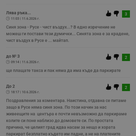
Лява ръка...
3
Строго необходимо
Ефективност
11:03 | 11.6.2026 г.
Таргетиране
Функционалност
Синя зона - Русе - чист въздух...? В едно изречение не 
можеш ги постави тези думички... Синята зона е за крадене, 
Некласифицирани
чист въздух в Русе е ... майтап.
Строго необходимите бисквитки позволяват основната
функционалност на уебсайта, като потребителско
до № 3
влизане и управление на акаунта. Уебсайтът не може да
2
се използва правилно без строго необходими
09:14 | 11.6.2026 г.
бисквитки.
ще плащате такса и пак няма да има къде да паркирате
Валиден
Име
Доставчик
/
Домейн
О
до
До 2
2
__RequestVerificationToken
Сесия
Т
Microsoft
18:17 | 10.6.2026 г.
п
Corporation
ф
www.dunavmost.com
Поздравления за коментара. Наистина, отдавна се питаме 
з
п
защо в Русе няма синя зона. По този начин за нас 
и
живеещите на  центъра е почти невъзможно да паркираме 
п
A
колите си поне наблизо до домовете си. По простата 
т
е
причина, че целият град идва насам за нещо и хората 
д
паркират безплатно където им падне, а не на платените 
н