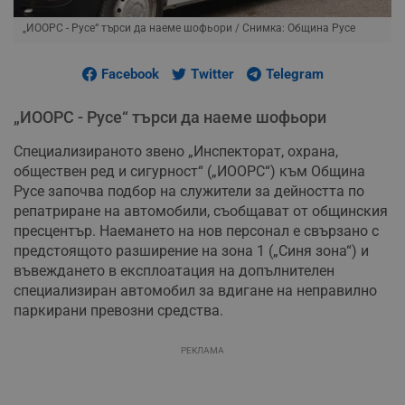
„ИООРС - Русе“ търси да наеме шофьори
/ Снимка: Община Русе
Facebook
Twitter
Telegram
„ИООРС - Русе“ търси да наеме шофьори
Специализираното звено „Инспекторат, охрана,
обществен ред и сигурност“ („ИООРС“) към Община
Русе започва подбор на служители за дейността по
репатриране на автомобили, съобщават от общинския
пресцентър. Наемането на нов персонал е свързано с
предстоящото разширение на зона 1 („Синя зона“) и
въвеждането в експлоатация на допълнителен
специализиран автомобил за вдигане на неправилно
паркирани превозни средства.
РЕКЛАМА