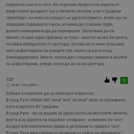
п
паркинги, както е сега. Не отричам правото на хората от 
с
кварталите да идват тук с личните си коли, а не с градски 
у
и
транспорт, но нека си плащат за удоволствието. А ние ще си 
ф
плащаме годишната такса, но няма да ставаме луди, 
н
м
докато намерим къде да паркираме. Започвам да си 
Т
и
мисля, че има една причина за това - кметът може би смята, 
п
че няма избиратели от центъра, затова нито синя зона има, 
у
з
нито асфалтиране на улиците тук, които са като след 
б
бомбардировки. Иначе  всеки ден гледаме снимки и хвалби 
VISITOR_PRIVACY_METADATA
5 месеца
Т
YouTube
за асфалтирани  улици, стига да не са по центъра.
4
с
.youtube.com
седмици
с
с
123
п
3
и
16:50 | 10.6.2026 г.
п
т
Хубаво е новините да се изписват коректно.

в
В град Русе НЯМА тип "сини" или "зелени" зони за паркиране 
с
з
като в другите БГ градове. 

с
п
В град Русе - не се държи за удобството на местните жители, 
о
както и за идеята на подобно зониране - а именно по-чист 
р
п
въздух или екологична среда в цетралната градска част.

н
В град Русе има следното цитирам от сайта на общината " 
п