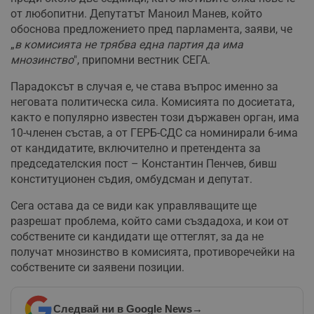
от любопитни. Депутатът Маноил Манев, който
обоснова предложението пред парламента, заяви, че
„
в комисията не трябва една партия да има
мнозинство
", припомни вестник СЕГА.
Парадоксът в случая е, че става въпрос именно за
неговата политическа сила. Комисията по досиетата,
както е популярно известен този държавен орган, има
10-членен състав, а от ГЕРБ-СДС са номинирали 6-има
от кандидатите, включително и претендента за
председателския пост – Константин Пенчев, бивш
конституционен съдия, омбудсман и депутат.
Сега остава да се види как управляващите ще
разрешат проблема, който сами създадоха, и кои от
собствените си кандидати ще оттеглят, за да не
получат мнозинство в комисията, противоречейки на
собствените си заявени позиции.
Следвай ни в Google News
→