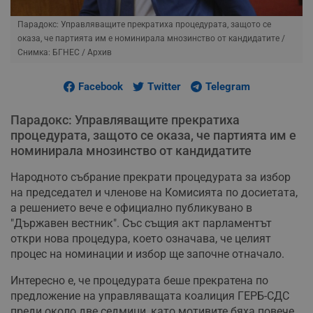
Парадокс: Управляващите прекратиха процедурата, защото се
оказа, че партията им е номинирала мнозинство от кандидатите
/
Снимка: БГНЕС / Архив
Facebook
Twitter
Telegram
Парадокс: Управляващите прекратиха
процедурата, защото се оказа, че партията им е
номинирала мнозинство от кандидатите
Народното събрание прекрати процедурата за избор
на председател и членове на Комисията по досиетата,
а решението вече е официално публикувано в
"Държавен вестник". Със същия акт парламентът
откри нова процедура, което означава, че целият
процес на номинации и избор ще започне отначало.
Интересно е, че процедурата беше прекратена по
предложение на управляващата коалиция ГЕРБ-СДС
преди около две седмици, като мотивите бяха повече