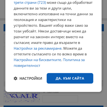
трети страни (723)
може също да обработват
данните ви за тези и други цели,
включително използване на точни данни за
геолокация и характеристики на
устройството. Вашият избор важи само за
Напиши коментар!
този уебсайт. Някои доставчици може да
разчитат на законен интерес вместо на
съгласие; имате право да възразите в
Настройки за рекламиране
. Можете да
оттеглите съгласието си по всяко време в
Настройки на бисквитките
.
Политика за
поверителност
НАСТРОЙКИ
ДА, КЪМ САЙТА
Остават
2000
символа
ОБНОВИ
Строго
Ефективност
Поради зачестилите злоупотреби в сайта, за да оставите анонимен
необходимо
коментар или да гласувате изискваме да се идентифицирате с
google акаунт.