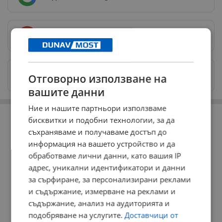
Предпочитани източници
→
Изпращайте снимки и информация на
Отговорно използване на
news@dunavmost.com
вашите данни
Ние и нашите партньори използваме
РЕКЛАМА
бисквитки и подобни технологии, за да
съхраняваме и получаваме достъп до
информация на вашето устройство и да
обработваме лични данни, като вашия IP
адрес, уникални идентификатори и данни
за сърфиране, за персонализирани реклами
и съдържание, измерване на реклами и
съдържание, анализ на аудиторията и
подобряване на услугите.
Доставчици от