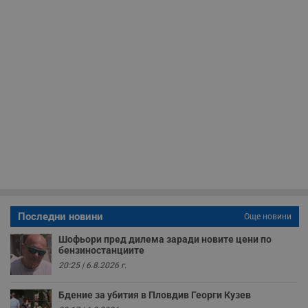
до
__RequestVerificationToken
Сесия
Т
Microsoft
п
Corporation
ф
www.dunavmost.com
з
п
и
п
A
т
е
д
н
п
с
у
и
ф
н
м
Т
Последни новини
Още новини
и
п
у
Шофьори пред дилема заради новите цени по
з
бензиностанциите
б
20:25 | 6.8.2026 г.
VISITOR_PRIVACY_METADATA
5 месеца
Т
YouTube
4
с
.youtube.com
Бдение за убития в Пловдив Георги Кузев
седмици
с
с