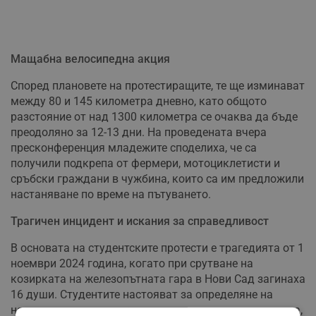
Мащабна велосипедна акция
Според плановете на протестиращите, те ще изминават
между 80 и 145 километра дневно, като общото
разстояние от над 1300 километра се очаква да бъде
преодоляно за 12-13 дни. На проведената вчера
пресконференция младежите споделиха, че са
получили подкрепа от фермери, мотоциклетисти и
сръбски граждани в чужбина, които са им предложили
настаняване по време на пътуването.
Трагичен инцидент и искания за справедливост
В основата на студентските протести е трагедията от 1
ноември 2024 година, когато при срутване на
козирката на железопътната гара в Нови Сад загинаха
16 души. Студентите настояват за определяне на
наказателна и политическа отговорност за инцидента,