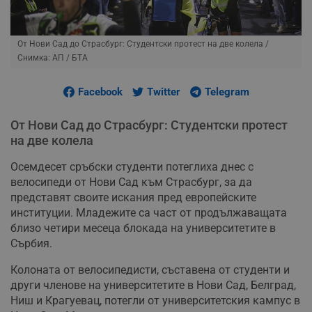
От Нови Сад до Страсбург: Студентски протест на две колела
/
Снимка: АП / БТА
Facebook
Twitter
Telegram
От Нови Сад до Страсбург: Студентски протест
на две колела
Осемдесет сръбски студенти потеглиха днес с
велосипеди от Нови Сад към Страсбург, за да
представят своите искания пред европейските
институции. Младежите са част от продължаващата
близо четири месеца блокада на университетите в
Сърбия.
Колоната от велосипедисти, съставена от студенти и
други членове на университетите в Нови Сад, Белград,
Ниш и Крагуевац, потегли от университетския кампус в