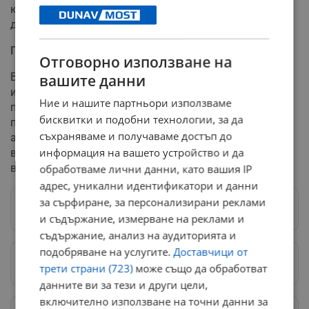
както и за пълна прозрачност относно
документацията за реконструкцията на гарата.
Продължаващи протести
Отговорно използване на
Въпреки твърденията на правителството, че всички
вашите данни
искания са изпълнени, университетската общност
Ние и нашите партньори използваме
продължава своите протести. Студентите получават
бисквитки и подобни технологии, за да
подкрепа от преподаватели, учители, фермери,
съхраняваме и получаваме достъп до
адвокати и актьори. Протестите повдигат въпроси за
информация на вашето устройство и да
върховенството на закона в страната и възможната
връзка между трагедията и системната корупция.
обработваме лични данни, като вашия IP
адрес, уникални идентификатори и данни
за сърфиране, за персонализирани реклами
Следвай ни в Google News
→
и съдържание, измерване на реклами и
съдържание, анализ на аудиторията и
подобряване на услугите.
Доставчици от
Предпочитани източници
→
трети страни (723)
може също да обработват
данните ви за тези и други цели,
включително използване на точни данни за