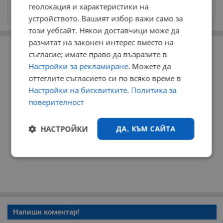
Изпращайте снимки и информация на
геолокация и характеристики на
news@dunavmost.com
устройството. Вашият избор важи само за
този уебсайт. Някои доставчици може да
РЕКЛАМА
разчитат на законен интерес вместо на
съгласие; имате право да възразите в
Настройки за рекламиране
. Можете да
оттеглите съгласието си по всяко време в
Настройки на бисквитките
.
Политика за
поверителност
НАСТРОЙКИ
ДА, КЪМ САЙТА
Строго
Ефективност
необходимо
Таргетиране
Функционалност
Напиши коментар!