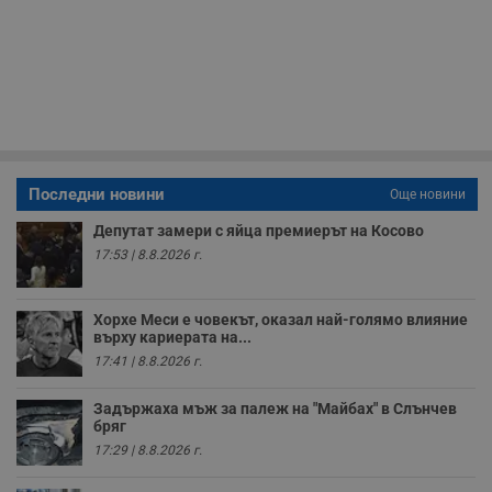
с
з
с
п
о
р
п
н
п
к
ч
п
Последни новини
Още новини
с
б
Депутат замери с яйца премиерът на Косово
__cf_bm
29
Т
Cloudflare Inc.
17:53 | 8.8.2026 г.
минути
с
.twitter.com
59
р
секунди
м
б
Хорхе Меси е човекът, оказал най-голямо влияние
о
у
върху кариерата на...
п
17:41 | 8.8.2026 г.
о
и
т
Задържаха мъж за палеж на "Майбах" в Слънчев
бряг
receive-cookie-deprecation
.hit.gemius.pl
1 година
Т
с
17:29 | 8.8.2026 г.
с
н
н