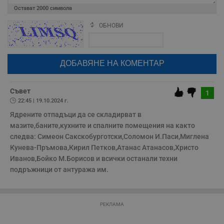
з
Остават
2000
символа
п
и
п
ОБНОВИ
Поради зачестилите злоупотреби в сайта, за да оставите анонимен
A
коментар или да гласувате изискваме да се идентифицирате с
т
google акаунт.
е
д
Натискайки на бутона "Вход с google" по-долу, коментарът ви ще
н
бъде публикуван анонимно под псевдонима който сте попълнили
п
с
по-горе в полето "Твоето име". Никаква лична информация за вас
у
няма да бъде съхранявана при нас или показвана на други
и
потребители.
Съвет
1
ф
22:45 | 19.10.2024 г.
н
м
Ядрените отпадъци да се складирват в 
Т
и
мазите,баните,кухните и спалните помещения на както 
п
следва: Симеон Сакскобурготски,Соломон И.Паси,Миглена 
у
з
Кунева-Пръмова,Кирил Петков,Атанас Атанасов,Христо 
б
Иванов,Бойко М.Борисов и всички останали техни 
VISITOR_PRIVACY_METADATA
5 месеца
Т
YouTube
подръжници от антуража им.
4
с
.youtube.com
седмици
с
с
п
и
РЕКЛАМА
п
т
в