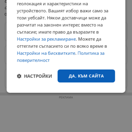
бъде спрян за около 40 дни. Главната цел е да се
геолокация и характеристики на
опитат да решат проблемите с третия парогенератор"
,
устройството. Вашият избор важи само за
обясни той.
този уебсайт. Някои доставчици може да
разчитат на законен интерес вместо на
съгласие; имате право да възразите в
Следвай ни в Google News
→
Настройки за рекламиране
. Можете да
оттеглите съгласието си по всяко време в
Настройки на бисквитките
.
Политика за
Предпочитани източници
→
поверителност
НАСТРОЙКИ
ДА, КЪМ САЙТА
Изпращайте снимки и информация на
news@dunavmost.com
Строго
Ефективност
необходимо
РЕКЛАМА
Таргетиране
Функционалност