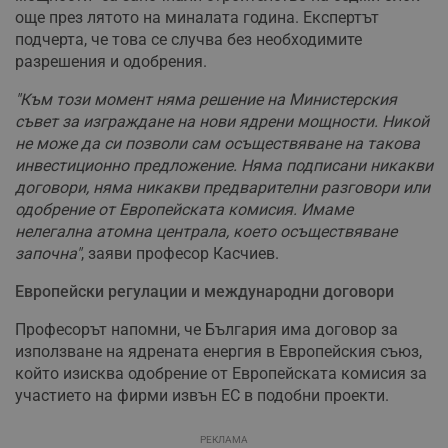
още през лятото на миналата година. Експертът
подчерта, че това се случва без необходимите
разрешения и одобрения.
"Към този момент няма решение на Министерския
съвет за изграждане на нови ядрени мощности. Никой
не може да си позволи сам осъществяване на такова
инвестиционно предложение. Няма подписани никакви
договори, няма никакви предварителни разговори или
одобрение от Европейската комисия. Имаме
нелегална атомна централа, което осъществяване
започна"
, заяви професор Касчиев.
Европейски регулации и международни договори
Професорът напомни, че България има договор за
използване на ядрената енергия в Европейския съюз,
който изисква одобрение от Европейската комисия за
участието на фирми извън ЕС в подобни проекти.
РЕКЛАМА