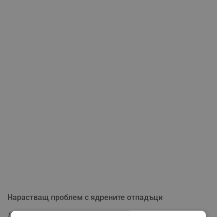
Нарастващ проблем с ядрените отпадъци
Друг сериозен въпрос, повдигнат от професор