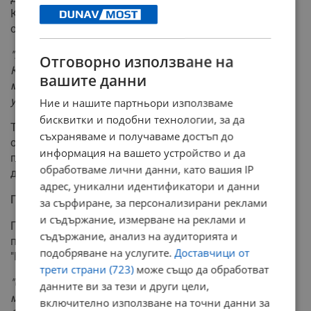
Касчиев, е увеличаващото се количество ядрени
отпадъци на площадката на АЕЦ "Козлодуй".
"В края на миналата година на площадката на
Отговорно използване на
Козлодуй имаше натрупани около 996 тона тежък
вашите данни
метал в отработеното гориво. Тази година се
увеличава - около 1 030 тона"
, посочи експертът.
Ние и нашите партньори използваме
бисквитки и подобни технологии, за да
Той подчерта, че временното съхранение на тези
съхраняваме и получаваме достъп до
отпадъци има своите ограничения и че единственото
информация на вашето устройство и да
приемливо дългосрочно решение е изграждането на
обработваме лични данни, като вашия IP
дълбоко геоложко хранилище.
адрес, уникални идентификатори и данни
Планов ремонт на шести блок
за сърфиране, за персонализирани реклами
и съдържание, измерване на реклами и
Професор Касчиев също така информира за
съдържание, анализ на аудиторията и
предстоящия планов ремонт на шести блок на АЕЦ
подобряване на услугите.
Доставчици от
"Козлодуй".
трети страни (723)
може също да обработват
"Още днес е започнало намаляване постепенно на
данните ви за тези и други цели,
мощността, вероятно към нощните часове блокът ще
включително използване на точни данни за