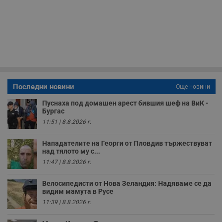
п
б
п
с
о
с
а
р
у
з
з
п
Последни новини
Още новини
ASP.NET_SessionId
Сесия
Т
Microsoft
Пуснаха под домашен арест бившия шеф на ВиК -
с
Corporation
D
Бургас
www.dunavmost.com
п
11:51 | 8.8.2026 г.
и
т
к
Нападателите на Георги от Пловдив тържествуват
п
над тялото му с...
и
у
11:47 | 8.8.2026 г.
р
к
п
Велосипедисти от Нова Зеландия: Надяваме се да
д
видим мамута в Русе
д
п
11:39 | 8.8.2026 г.
у