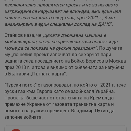
изключително приоритетен проект и че за неговото
изграждане се нарушават не един-два, ами един цял
Таргетиране
Функционалност
списък закони, които след това, през 2021 г., бяха
анализирани в един специален доклад на ДАНС
“.
Стайков каза, че „
цялата държавна машина е
Некласифицирани
мобилизирана, за да се приключи този проект и да
може да се показва на руския президент“
. По думите
му „по целия проект започват да се харчат пари
веднага след посещението на Бойко Борисов в Москва
през 2018 г. и това е видимо от обявената за изгубена
в България „Пътната карта“.
Строго необходимо
Ефективност
"Турски поток" е газопроводът, по който от 2021 г. тече
Таргетиране
Функционалност
руски газ към Европа като се заобикаля Украйна.
Некласифицирани
Проектът беше част от стратегията на Кремъл да
премахне Украйна от газовата транзитна карта и
Строго необходимите бисквитки позволяват основната
функционалност на уебсайта, като потребителско
помогна на руския президент Владимир Путин да
влизане и управление на акаунта. Уебсайтът не може да
започне войната.
се използва правилно без строго необходими
бисквитки.