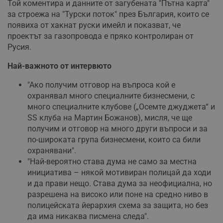
Той коментира и данните от загубената "Пътна карта"
за строежа на "Турски поток" през България, които се
появиха от хакнат руски имейл и показват, че
проектът за газопровода е пряко контролиран от
Русия.
Най-важното от интервюто
"Ако получим отговор на въпроса кой е
охранявал много специалните бизнесмени, с
много специалните клубове („Осемте джуджета“ и
SS клуба на Мартин Божанов), мисля, че ще
получим и отговор на много други въпроси и за
по-широката група бизнесмени, които са били
охранявани".
"Най-вероятно става дума не само за местна
инициатива – някой мотивиран полицай да ходи
и да прави нещо. Става дума за неофициална, но
разрешена на високо или поне на средно ниво в
полицейската йерархия схема за защита, но без
да има никаква писмена следа".