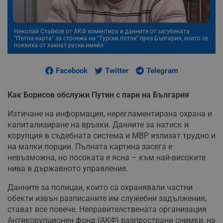
Николай Стайков от АКФ коментира и данните от загубената
"Пътна карта" за строежа на "Турски поток" през България, които се
появиха от хакнат руски имейл
Facebook
Twitter
Telegram
Как Борисов обслужи Путин с пари на България​
Изтичане на информация, нерегламентирана охрана и
капитализиране на връзки. Данните за натиск и
корупция в съдебната система и МВР излизат трудно и
на малки порции. Пълната картина засега е
невъзможна, но посоката е ясна – към най-високите
нива в държавното управление.
Данните за полицаи, които са охранявали частни
обекти извън разписаните им служебни задължения,
стават все повече. Неправителствената организация
Антикорупционен фонд (АКФ) разпространи снимки, на