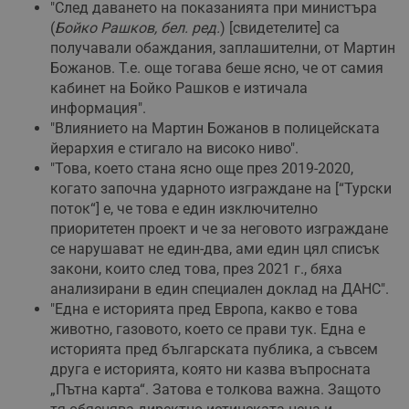
"След даването на показанията при министъра
(
Бойко Рашков, бел. ред.
) [свидетелите] са
получавали обаждания, заплашителни, от Мартин
Божанов. Т.е. още тогава беше ясно, че от самия
кабинет на Бойко Рашков е изтичала
информация".
"Влиянието на Мартин Божанов в полицейската
йерархия е стигало на високо ниво".
"Това, което стана ясно още през 2019-2020,
когато започна ударното изграждане на [“Турски
поток“] е, че това е един изключително
приоритетен проект и че за неговото изграждане
се нарушават не един-два, ами един цял списък
закони, които след това, през 2021 г., бяха
анализирани в един специален доклад на ДАНС".
"Една е историята пред Европа, какво е това
животно, газовото, което се прави тук. Една е
историята пред българската публика, а съвсем
друга е историята, която ни казва въпросната
„Пътна карта“. Затова е толкова важна. Защото