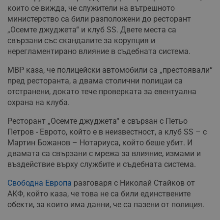
които се вижда, че служители на вътрешното
министерство са били разположени до ресторант
„Осемте джуджета“ и клуб SS. Двете места са
свързани със скандалите за корупция и
нерегламентирано влияние в съдебната система.
МВР каза, че полицейски автомобили са „престоявали“
пред ресторанта, а двама столични полицаи са
отстранени, докато тече проверката за евентуална
охрана на клуба.
Ресторант „Осемте джуджета“ е свързан с Петьо
Петров - Еврото, който е в неизвестност, а клуб SS – с
Мартин Божанов – Нотариуса, който беше убит. И
двамата са свързани с мрежа за влияние, измами и
въздействие върху службите и съдебната система.
Свободна Европа
разговаря с Николай Стайков от
АКФ, който каза, че това не са били единствените
обекти, за които има данни, че са пазени от полиция.