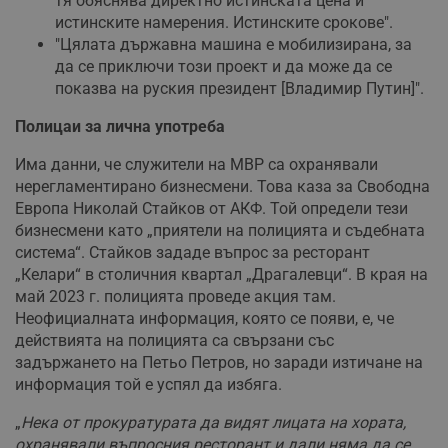
тя обяснява директно истинската цена и
истинските намерения. Истинските срокове".
"Цялата държавна машина е мобилизирана, за
да се приключи този проект и да може да се
показва на руския президент [Владимир Путин]".
Полицаи за лична употреба
Има данни, че служители на МВР са охранявали
нерегламентирано бизнесмени. Това каза за Свободна
Европа Николай Стайков от АКФ. Той определи тези
бизнесмени като „приятели на полицията и съдебната
система“. Стайков зададе въпрос за ресторант
„Келари“ в столичния квартал „Драгалевци“. В края на
май 2023 г. полицията проведе акция там.
Неофициалната информация, която се появи, е, че
действията на полицията са свързани със
задържането на Петьо Петров, но заради изтичане на
информация той е успял да избяга.
„
Нека от прокуратурата да видят лицата на хората,
охранявали въпросния ресторант и дали няма да се